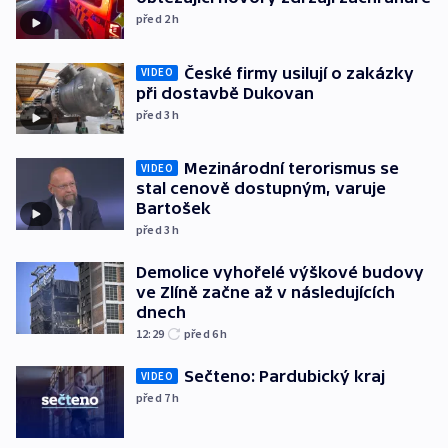
před 2
h
České firmy usilují o zakázky
VIDEO
při dostavbě Dukovan
před 3
h
Mezinárodní terorismus se
VIDEO
stal cenově dostupným, varuje
Bartošek
před 3
h
Demolice vyhořelé výškové budovy
ve Zlíně začne až v následujících
dnech
12:29
před 6
h
Sečteno: Pardubický kraj
VIDEO
před 7
h