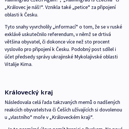
„Královec je náš!“. Vznikla také „petice“ za připojení
oblasti k Česku.
Tyto snahy vyvrcholily „informací“ o tom, že se v ruské
exklávě uskutečnilo referendum, v němž se drtivá
většina obyvatel, či dokonce více než sto procent
vyslovilo pro připojení k Česku. Podobný post sdílel i
účet předsedy správy ukrajinské Mykolajivské oblasti
Vitalije Kima.
Královecký kraj
Následovala celá řada takzvaných memů o nadšených
reakcích obyvatelstva či Češích užívajících si dovolenou
u „vlastního“ moře v „Královeckém kraji“.