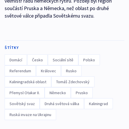
velmistr řádu německých rytířů. Později byl region
součástí Pruska a Německa, než oblast po druhé
světové válce připadla Sovětskému svazu.
ŠTÍTKY
Domácí
Česko
Sociální sítě
Polsko
Referendum
Královec
Rusko
Kaliningradská oblast
Tomáš Zdechovský
Přemysl Otakar II.
Německo
Prusko
Sovětský svaz
Druhá světová válka
Kaliningrad
Ruská invaze na Ukrajinu