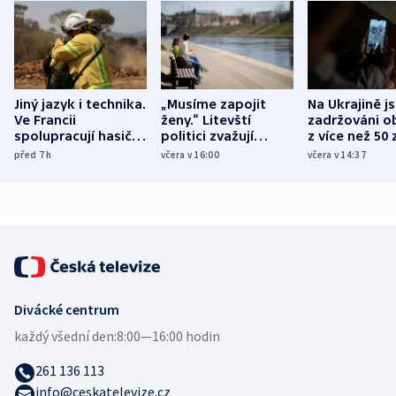
Jiný jazyk i technika.
„Musíme zapojit
Na Ukrajině j
Ve Francii
ženy.“ Litevští
zadržováni o
spolupracují hasiči z
politici zvažují
z více než 50 
různých zemí
dohodu o
Bojovali na s
před 7
h
včera v 16:00
včera v 14:37
demografii
Ruska
Divácké centrum
každý všední den:
8:00—16:00 hodin
261 136 113
info@ceskatelevize.cz