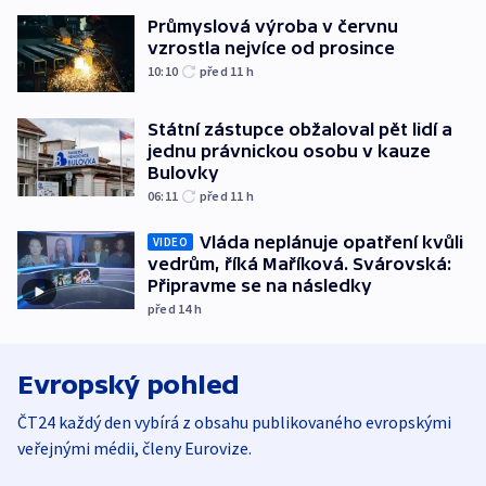
Průmyslová výroba v červnu
vzrostla nejvíce od prosince
10:10
před 11
h
Státní zástupce obžaloval pět lidí a
jednu právnickou osobu v kauze
Bulovky
06:11
před 11
h
Vláda neplánuje opatření kvůli
VIDEO
vedrům, říká Maříková. Svárovská:
Připravme se na následky
před 14
h
Evropský pohled
ČT24 každý den vybírá z obsahu publikovaného evropskými
veřejnými médii, členy Eurovize.