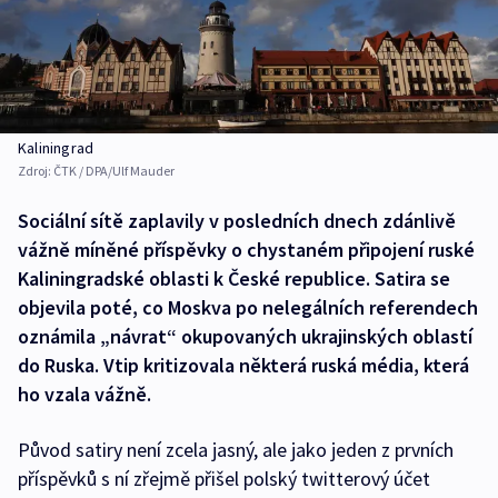
Kaliningrad
Zdroj:
ČTK / DPA/Ulf Mauder
Sociální sítě zaplavily v posledních dnech zdánlivě
vážně míněné příspěvky o chystaném připojení ruské
Kaliningradské oblasti k České republice. Satira se
objevila poté, co Moskva po nelegálních referendech
oznámila „návrat“ okupovaných ukrajinských oblastí
do Ruska. Vtip kritizovala některá ruská média, která
ho vzala vážně.
Původ satiry není zcela jasný, ale jako jeden z prvních
příspěvků s ní zřejmě přišel polský twitterový účet