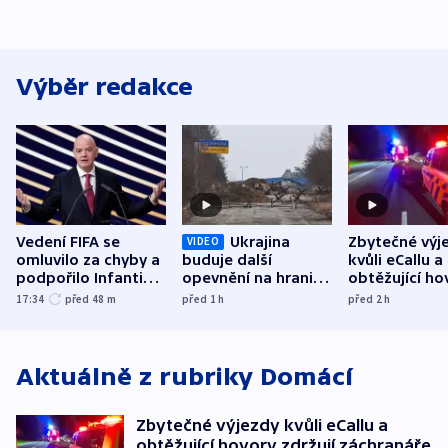
Výběr redakce
Vedení FIFA se
Ukrajina
Zbytečné výj
VIDEO
omluvilo za chyby a
buduje další
kvůli eCallu a
podpořilo Infantina.
opevnění na hranici
obtěžující ho
UEFA trvá na
s Běloruskem
zdržují záchr
17:34
před 48
m
před 1
h
před 2
h
bojkotu
Aktuálně z rubriky
Domácí
Zbytečné výjezdy kvůli eCallu a
obtěžující hovory zdržují záchranáře