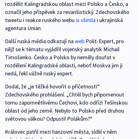
rozdělit Kalingradskou oblast mezi Polsko a Česko, a
označil jeho příspěvek za revanšistický. Zdechovského
tweetu i reakce ruského webu
si všimla
i ukrajinská
agentura Unian.
Další ruská média odkazují na
web
Polit-Expert, pro
nějž se k tématu vyjádřil vojenský analytik Michail
Timošenko. Česko a Polsko by neměly doufat v
rozdělení Kalingradské oblasti, neboť Moskva jim ji
nedá, řekl vážně ruský expert.
Dodal, že „je těžké hovořit o příčetnosti“
Zdechovského prohlášení. „Chtěl bych připomenout
tomu zapomnětlivému Čechovi, kdo odřízl Tešínskou
oblast od jeho země. Nebylo to Polsko před druhou
světovou válkou? Odpustil Polákům?“
Královec patřil mezi hanzovní města, sídlil v něm