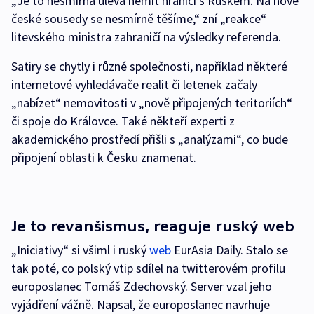
„Je to nesmírná úleva nemít hranici s Ruskem. Na nové
české sousedy se nesmírně těšíme,“ zní „reakce“
litevského ministra zahraničí na výsledky referenda.
Satiry se chytly i různé společnosti, například některé
internetové vyhledávače realit či letenek začaly
„nabízet“ nemovitosti v „nově připojených teritoriích“
či spoje do Královce. Také někteří experti z
akademického prostředí přišli s „analýzami“, co bude
připojení oblasti k Česku znamenat.
Je to revanšismus, reaguje ruský web
„Iniciativy“ si všiml i ruský
web
EurAsia Daily. Stalo se
tak poté, co polský vtip sdílel na twitterovém profilu
europoslanec Tomáš Zdechovský. Server vzal jeho
vyjádření vážně. Napsal, že europoslanec navrhuje