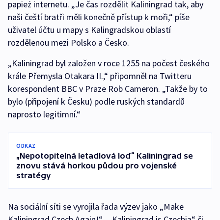
papież internetu. „Je čas rozdělit Kaliningrad tak, aby
naši čeští bratři měli konečně přístup k moři,“ píše
uživatel účtu u mapy s Kalingradskou oblastí
rozdělenou mezi Polsko a Česko.
„Kaliningrad byl založen v roce 1255 na počest českého
krále Přemysla Otakara II.,“ připomněl na Twitteru
korespondent BBC v Praze Rob Cameron. „Takže by to
bylo (připojení k Česku) podle ruských standardů
naprosto legitimní.“
ODKAZ
„Nepotopitelná letadlová loď“ Kaliningrad se
znovu stává horkou půdou pro vojenské
stratégy
Na sociální síti se vyrojila řada výzev jako „Make
Kaliningrad Czech Again!“, „Kaliningrad is Czechia“ či