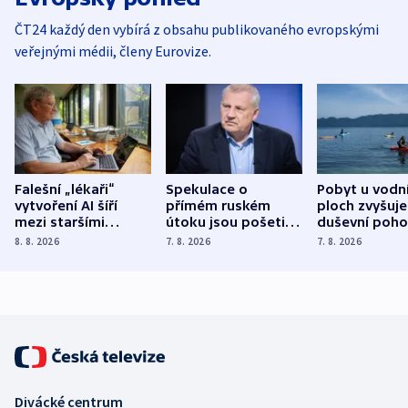
ČT24 každý den vybírá z obsahu publikovaného evropskými
veřejnými médii, členy Eurovize.
Falešní „lékaři“
Spekulace o
Pobyt u vodn
vytvoření AI šíří
přímém ruském
ploch zvyšuje
mezi staršími
útoku jsou pošetilé,
duševní poho
Poláky nebezpečné
míní estonský
ukázala
8. 8. 2026
7. 8. 2026
7. 8. 2026
zdravotní rady
bezpečnostní
mezinárodní 
expert
Divácké centrum