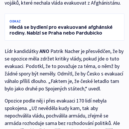
vojáků, které nechala vláda evakuovat z Afghánistánu.
ODKAZ
Hledá se bydlení pro evakuované afghánské
rodiny. Nabízí se Praha nebo Pardubicko
Lídr kandidátky
ANO
Patrik Nacher je přesvědčen, že by
se opozice měla zdržet kritiky vlády, pokud jde o tuto
evakuaci. Podotkl, že to považuje za téma, o němž by
žádné spory být neměly. Odmítl, že by Česko s evakuací
váhalo příliš dlouho. „Faktem je, že české letadlo tam
bylo jako druhé po Spojených státech,“ uvedl.
Opozice podle něj i přes evakuaci 170 lidí nebyla
spokojena. „Už nevěděla kudy kam, tak aby
nepochválila vládu, pochválila armádu, zřejmě se
armáda rozhoduje sama bez rozhodování politiků. Ale