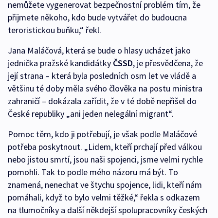
nemůžete vygenerovat bezpečnostní problém tím, že
přijmete někoho, kdo bude vytvářet do budoucna
teroristickou buňku,“ řekl.
Jana Maláčová, která se bude o hlasy ucházet jako
jednička pražské kandidátky
ČSSD
, je přesvědčena, že
její strana – která byla posledních osm let ve vládě a
většinu té doby měla svého člověka na postu ministra
zahraničí – dokázala zařídit, že v té době nepřišel do
České republiky „ani jeden nelegální migrant“.
Pomoc těm, kdo ji potřebují, je však podle Maláčové
potřeba poskytnout. „Lidem, kteří prchají před válkou
nebo jistou smrtí, jsou naši spojenci, jsme velmi rychle
pomohli. Tak to podle mého názoru má být. To
znamená, nenechat ve štychu spojence, lidi, kteří nám
pomáhali, když to bylo velmi těžké,“ řekla s odkazem
na tlumočníky a další někdejší spolupracovníky českých