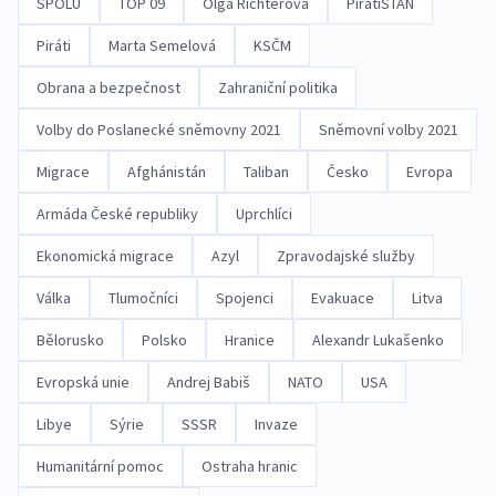
SPOLU
TOP 09
Olga Richterová
PirátiSTAN
Piráti
Marta Semelová
KSČM
Obrana a bezpečnost
Zahraniční politika
Volby do Poslanecké sněmovny 2021
Sněmovní volby 2021
Migrace
Afghánistán
Taliban
Česko
Evropa
Armáda České republiky
Uprchlíci
Ekonomická migrace
Azyl
Zpravodajské služby
Válka
Tlumočníci
Spojenci
Evakuace
Litva
Bělorusko
Polsko
Hranice
Alexandr Lukašenko
Evropská unie
Andrej Babiš
NATO
USA
Libye
Sýrie
SSSR
Invaze
Humanitární pomoc
Ostraha hranic