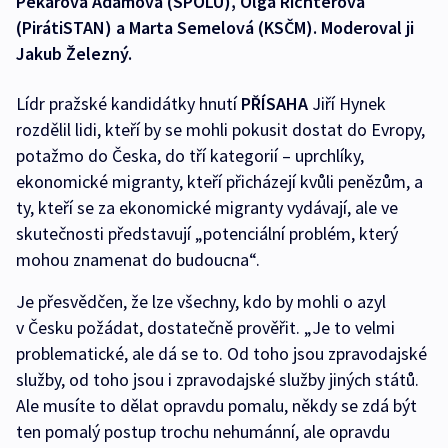
Pekarová Adamová (SPOLU), Olga Richterová
(PirátiSTAN) a Marta Semelová (KSČM). Moderoval ji
Jakub Železný.
Lídr pražské kandidátky hnutí
PŘÍSAHA
Jiří Hynek
rozdělil lidi, kteří by se mohli pokusit dostat do Evropy,
potažmo do Česka, do tří kategorií – uprchlíky,
ekonomické migranty, kteří přicházejí kvůli penězům, a
ty, kteří se za ekonomické migranty vydávají, ale ve
skutečnosti představují „potenciální problém, který
mohou znamenat do budoucna“.
Je přesvědčen, že lze všechny, kdo by mohli o azyl
v Česku požádat, dostatečně prověřit. „Je to velmi
problematické, ale dá se to. Od toho jsou zpravodajské
služby, od toho jsou i zpravodajské služby jiných států.
Ale musíte to dělat opravdu pomalu, někdy se zdá být
ten pomalý postup trochu nehumánní, ale opravdu