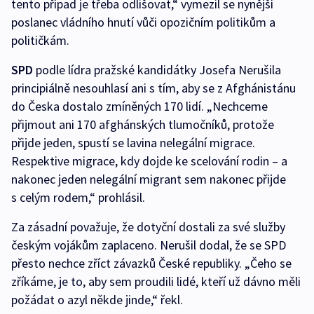
tento případ je třeba odlišovat,“ vymezil se nynější
poslanec vládního hnutí vůči opozičním politikům a
političkám.
SPD
podle lídra pražské kandidátky Josefa Nerušila
principiálně nesouhlasí ani s tím, aby se z Afghánistánu
do Česka dostalo zmíněných 170 lidí. „Nechceme
přijmout ani 170 afghánských tlumočníků, protože
přijde jeden, spustí se lavina nelegální migrace.
Respektive migrace, kdy dojde ke scelování rodin – a
nakonec jeden nelegální migrant sem nakonec přijde
s celým rodem,“ prohlásil.
Za zásadní považuje, že dotyční dostali za své služby
českým vojákům zaplaceno. Nerušil dodal, že se SPD
přesto nechce zříct závazků České republiky. „Čeho se
zříkáme, je to, aby sem proudili lidé, kteří už dávno měli
požádat o azyl někde jinde,“ řekl.