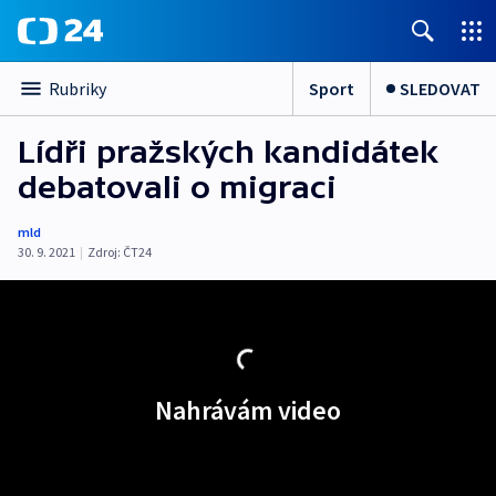
Sport
SLEDOVAT
Rubriky
Lídři pražských kandidátek
debatovali o migraci
mld
30. 9. 2021
|
Zdroj:
ČT24
Nahrávám video