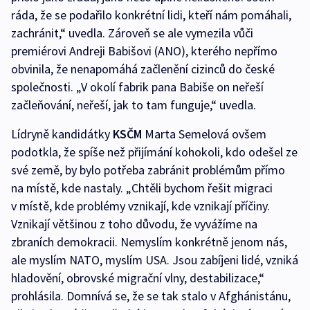
ráda, že se podařilo konkrétní lidi, kteří nám pomáhali,
zachránit,“ uvedla. Zároveň se ale vymezila vůči
premiérovi Andreji Babišovi (ANO), kterého nepřímo
obvinila, že nenapomáhá začlenění cizinců do české
společnosti. „V okolí fabrik pana Babiše on neřeší
začleňování, neřeší, jak to tam funguje,“ uvedla.
Lídryně kandidátky
KSČM
Marta Semelová ovšem
podotkla, že spíše než přijímání kohokoli, kdo odešel ze
své země, by bylo potřeba zabránit problémům přímo
na místě, kde nastaly. „Chtěli bychom řešit migraci
v místě, kde problémy vznikají, kde vznikají příčiny.
Vznikají většinou z toho důvodu, že vyvážíme na
zbraních demokracii. Nemyslím konkrétně jenom nás,
ale myslím NATO, myslím USA. Jsou zabíjeni lidé, vzniká
hladovění, obrovské migrační vlny, destabilizace,“
prohlásila. Domnívá se, že se tak stalo v Afghánistánu,