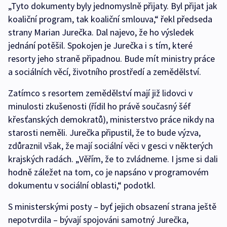
„Tyto dokumenty byly jednomyslně přijaty. Byl přijat jak
koaliční program, tak koaliční smlouva,“ řekl předseda
strany Marian Jurečka. Dal najevo, že ho výsledek
jednání potěšil. Spokojen je Jurečka i s tím, které
resorty jeho straně připadnou. Bude mít ministry práce
a sociálních věcí, životního prostředí a zemědělství.
Zatímco s resortem zemědělství mají již lidovci v
minulosti zkušenosti (řídil ho právě současný šéf
křesťanských demokratů), ministerstvo práce nikdy na
starosti neměli. Jurečka připustil, že to bude výzva,
zdůraznil však, že mají sociální věci v gesci v některých
krajských radách. „Věřím, že to zvládneme. I jsme si dali
hodně záležet na tom, co je napsáno v programovém
dokumentu v sociální oblasti,“ podotkl.
S ministerskými posty – byť jejich obsazení strana ještě
nepotvrdila – bývají spojováni samotný Jurečka,