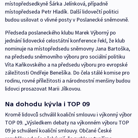
místopředsedkyně Šárka Jelínková, případně
místopředseda Petr Hladík. Další lidovečtí politici
budou usilovat o vlivné posty v Poslanecké sněmovně.
Předseda poslaneckého klubu Marek Výborný po
jednání lidovecké celostátní konference řekl, že klub
nominuje na místopředsedu sněmovny Jana Bartoška,
na předsedu sněmovního výboru pro sociální politiku
Víta Kaňkovského a na předsedu výboru pro evropské
záležitosti Ondřeje Benešíka. Do čela stálé komise pro
rodinu, rovné příležitosti a národnostní menšiny budou
lidovci prosazovat Marii Jílkovou.
Na dohodu kývla i TOP 09
Kromě lidovců schválil koaliční smlouvu i výkonný výbor
TOP 09. „Výsledkem debaty na výkonném výboru TOP
09 je schválení koaliční smlouvy. Občané České