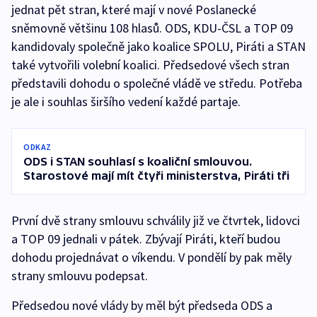
jednat pět stran, které mají v nové Poslanecké
sněmovně většinu 108 hlasů. ODS, KDU-ČSL a TOP 09
kandidovaly společně jako koalice SPOLU, Piráti a STAN
také vytvořili volební koalici. Předsedové všech stran
představili dohodu o společné vládě ve středu. Potřeba
je ale i souhlas širšího vedení každé partaje.
ODKAZ
ODS i STAN souhlasí s koaliční smlouvou.
Starostové mají mít čtyři ministerstva, Piráti tři
První dvě strany smlouvu schválily již ve čtvrtek, lidovci
a TOP 09 jednali v pátek. Zbývají Piráti, kteří budou
dohodu projednávat o víkendu. V pondělí by pak měly
strany smlouvu podepsat.
Předsedou nové vlády by měl být předseda ODS a