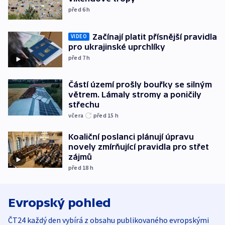
před 6
h
Začínají platit přísnější pravidla
VIDEO
pro ukrajinské uprchlíky
před 7
h
Částí území prošly bouřky se silným
větrem. Lámaly stromy a poničily
střechu
včera
před 15
h
Koaliční poslanci plánují úpravu
novely zmírňující pravidla pro střet
zájmů
před 18
h
Evropský pohled
ČT24 každý den vybírá z obsahu publikovaného evropskými