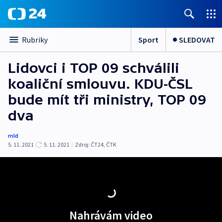
Sport
SLEDOVAT
Rubriky
Lidovci i TOP 09 schválili
koaliční smlouvu. KDU-ČSL
bude mít tři ministry, TOP 09
dva
mld
5. 11. 2021
5. 11. 2021
|
Zdroj:
ČT24
,
ČTK
Nahrávám video