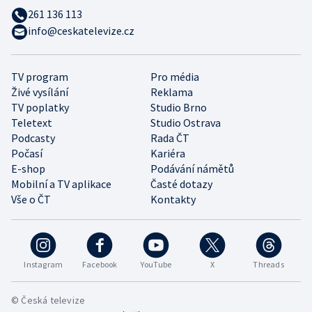
261 136 113
info@ceskatelevize.cz
TV program
Pro média
Živé vysílání
Reklama
TV poplatky
Studio Brno
Teletext
Studio Ostrava
Podcasty
Rada ČT
Počasí
Kariéra
E-shop
Podávání námětů
Mobilní a TV aplikace
Časté dotazy
Vše o ČT
Kontakty
Instagram
Facebook
YouTube
X
Threads
© Česká televize