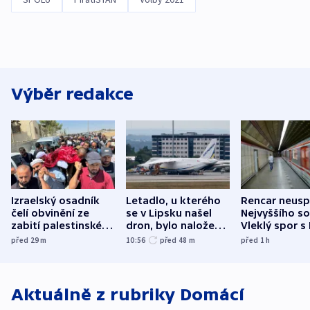
Výběr redakce
Izraelský osadník
Letadlo, u kterého
Rencar neusp
čelí obvinění ze
se v Lipsku našel
Nejvyššího s
zabití palestinského
dron, bylo naložené
Vleklý spor s
aktivisty
municí, píší média
reklamní plo
před 29
m
10:56
před 48
m
před 1
h
končí
Aktuálně z rubriky
Domácí