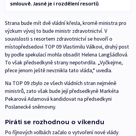
smlouvě. Jasné je i rozdělení resortů
Strana bude mít dvě vládní křesla, kromě ministra pro
výzkum vývoj to bude ministr zdravotnictví. V
souvislosti s resortem zdravotnictví se hovoří o
místopředsedovi TOP 09 Vlastimilu Válkovi, druhý post
by podle spekulací mohla obsadit Helena Langšádlová.
To však předsedkyně strany nepotvrdila. „Vyčkejme,
přece jenom ještě nevznikla tato vláda,“ uvedla.
Na TOP 09 zbylo ze všech vládních stran nejméně
ministrů, zato však bude její předsedkyně Markéta
Pekarová Adamová kandidovat na předsedkyni
Poslanecké sněmovny.
Piráti se rozhodnou o víkendu
Po říjnových volbách začalo o vytvoření nové vlády