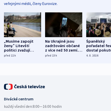
veřejnými médii, členy Eurovize.
„Musíme zapojit
Na Ukrajině jsou
Španělský
ženy.“ Litevští
zadržováni občané
pořadatel fes
politici zvažují
z více než 50 zemí.
dostal pokut
dohodu o
Bojovali na straně
nekalé prakti
před 22
h
před 23
h
4. 8. 2026
demografii
Ruska
Divácké centrum
každý všední den:
8:00—16:00 hodin