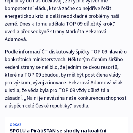
republiky od nás očekávají, že rychle vytvoříme
kompetentní vládu, která začne co nejdříve řešit
energetickou krizi a další neodkladné problémy naší
země. Dnes k tomu udělala TOP 09 důležitý krok,“
uvedla předsedkyně strany Markéta Pekarová
Adamová.
Podle informací ČT diskutovaly špičky TOP 09 hlavně o
konkrétních ministerstvech. Některým členům širšího
vedení strany se nelíbilo, že jedním ze dvou resortů,
které na TOP 09 zbudou, by měl být post člena vlády
pro výzkum, vývoj a inovace. Pekarová Adamová však
ujistila, že věda byla pro TOP 09 vždy důležitá a
zásadní. „Na ni je navázána naše konkurenceschopnost
a úspěch celé České republiky,“ uvedla.
ODKAZ
SPOLU a PirátiSTAN se shodly na koaliční