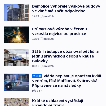
Demolice vyhořelé výškové budovy
ve Zlíně má začít odpoledne
12:29
před 1
h
Průmyslová výroba v červnu
vzrostla nejvíce od prosince
10:10
před 2
h
Státní zástupce obžaloval pět lidí a
jednu právnickou osobu v kauze
Bulovky
06:11
před 2
h
Vláda neplánuje opatření kvůli
VIDEO
vedrům, říká Maříková. Svárovská:
Připravme se na následky
před 5
h
Krátké ochlazení vystřídají
víkendové tropy