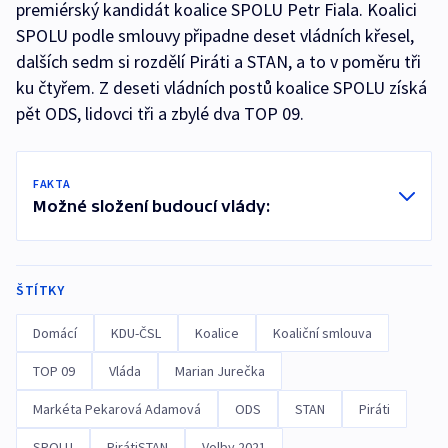
premiérský kandidát koalice SPOLU Petr Fiala. Koalici
SPOLU podle smlouvy připadne deset vládních křesel,
dalších sedm si rozdělí Piráti a STAN, a to v poměru tři
ku čtyřem. Z deseti vládních postů koalice SPOLU získá
pět ODS, lidovci tři a zbylé dva TOP 09.
FAKTA
Možné složení budoucí vlády:
ŠTÍTKY
Domácí
KDU-ČSL
Koalice
Koaliční smlouva
TOP 09
Vláda
Marian Jurečka
Markéta Pekarová Adamová
ODS
STAN
Piráti
SPOLU
PirátiSTAN
Volby 2021