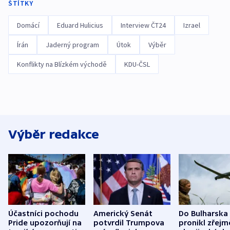
ŠTÍTKY
Domácí
Eduard Hulicius
Interview ČT24
Izrael
Írán
Jaderný program
Útok
Výběr
Konflikty na Blízkém východě
KDU-ČSL
Výběr redakce
Účastníci pochodu
Americký Senát
Do Bulharska
Pride upozorňují na
potvrdil Trumpova
pronikl zřejm