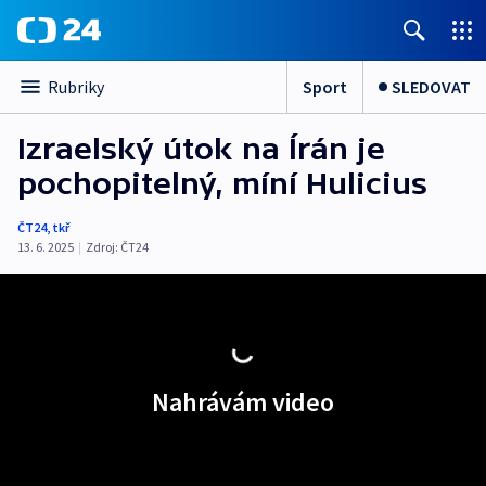
Sport
SLEDOVAT
Rubriky
Izraelský útok na Írán je
pochopitelný, míní Hulicius
ČT24
,
tkř
13. 6. 2025
|
Zdroj:
ČT24
Nahrávám video