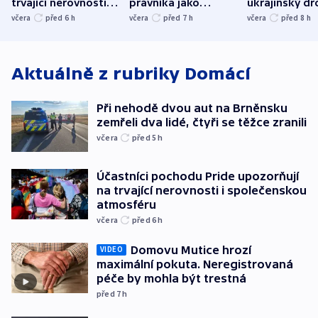
trvající nerovnosti i
právníka jako
ukrajinský dr
společenskou
ministra
explodoval k
včera
před 6
h
včera
před 7
h
včera
před 8
h
atmosféru
spravedlnosti
od plynovod
Aktuálně z rubriky
Domácí
Při nehodě dvou aut na Brněnsku
zemřeli dva lidé, čtyři se těžce zranili
včera
před 5
h
Účastníci pochodu Pride upozorňují
na trvající nerovnosti i společenskou
atmosféru
včera
před 6
h
Domovu Mutice hrozí
VIDEO
maximální pokuta. Neregistrovaná
péče by mohla být trestná
před 7
h