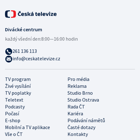
Divácké centrum
každý všední den:
8:00—16:00 hodin
261 136 113
info@ceskatelevize.cz
TV program
Pro média
Živé vysílání
Reklama
TV poplatky
Studio Brno
Teletext
Studio Ostrava
Podcasty
Rada ČT
Počasí
Kariéra
E-shop
Podávání námětů
Mobilní a TV aplikace
Časté dotazy
Vše o ČT
Kontakty