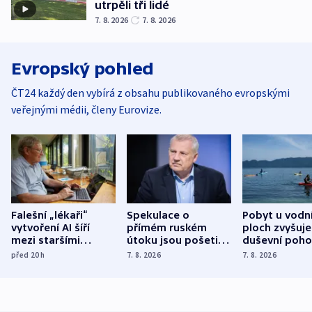
utrpěli tři lidé
7. 8. 2026
7. 8. 2026
Evropský pohled
ČT24 každý den vybírá z obsahu publikovaného evropskými
veřejnými médii, členy Eurovize.
Falešní „lékaři“
Spekulace o
Pobyt u vodn
vytvoření AI šíří
přímém ruském
ploch zvyšuje
mezi staršími
útoku jsou pošetilé,
duševní poho
Poláky nebezpečné
míní estonský
ukázala
před 20
h
7. 8. 2026
7. 8. 2026
zdravotní rady
bezpečnostní
mezinárodní 
expert