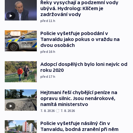
Řeky vysychají a podzemní vody
ubývá. Hydrolog: Klíčem je
zadržování vody
před 11
h
Policie vyšetřuje pobodání v
Tanvaldu jako pokus o vraždu na
dvou osobách
před 16
h
Adopcí dospělých bylo loni nejvíc od
roku 2020
před 17
h
Hejtmani řeší chybějící peníze na
opravu silnic. Jsou nenárokové,
namítá ministerstvo
7. 8. 2026
7. 8. 2026
Policie vyšetřuje násilný čin v
Tanvaldu, bodná zranění při něm