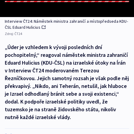
Interview ČT24: Náměstek ministra zahraničí a místopředseda KDU-
ČSL Eduard Hulicius
Zdroj:
ČT24
„Úder je vzhledem k vývoji posledních dní
pochopitelný,“ reagoval náměstek ministra zahraničí
Eduard Hulicius (KDU-ČSL) na izraelské útoky na Írán
v Interview ČT24 moderovaném Terezou
Řezníčkovou. Jejich samotný rozsah je však podle něj
překvapivý. „Nikdo, ani Teherán, netušil, jak hluboce
je Izrael odhodlaný bránit sebe a svoji existenci,“
dodal. K podpoře izraelské politiky uvedl, že
tuzemsko je na straně židovského státu, nikoliv
nutně každé izraelské vlády.