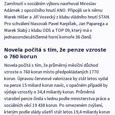
Zamítnutí v sociálním výboru navrhoval Miroslav
Adámek z opozičního hnutí ANO. Připojili se k němu
Marek Hilšer a Jiří Vosecký z klubu vládního hnutí STAN.
Pro schválení hlasovali Pavel Karpíšek, Jan Paparega a
Marek Slabý z klubu ODS a TOP 09, který má v
jednaosmdesátičlenné horní komoře 36 členů.
Novela počítá s tím, že penze vzroste
o 760 korun
Novela počítá s tím, že průměrný měsíční důchod
vzroste o 760 korun místo předpokládaných 1770
korun. Úpravou červnové valorizace by stát letos vydal
na penze 15 miliard korun navíc, v opačném případě by
výdaje vzrostly o 34,4 miliardy korun. Průměrná
starobní penze činila v lednu podle ministerstva práce a
sociálních věcí 19 438 korun. Po omezeném zvýšení,
kterým podle vlády ušetří stát letos 19,4 miliardy korun