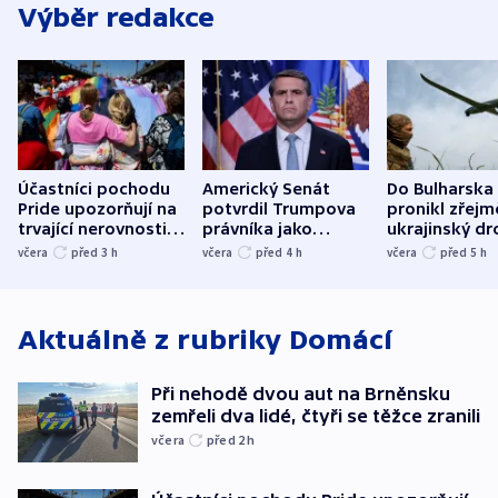
Výběr redakce
Účastníci pochodu
Americký Senát
Do Bulharska
Pride upozorňují na
potvrdil Trumpova
pronikl zřejm
trvající nerovnosti i
právníka jako
ukrajinský dr
společenskou
ministra
explodoval k
včera
před 3
h
včera
před 4
h
včera
před 5
h
atmosféru
spravedlnosti
od plynovod
Aktuálně z rubriky
Domácí
Při nehodě dvou aut na Brněnsku
zemřeli dva lidé, čtyři se těžce zranili
včera
před 2
h