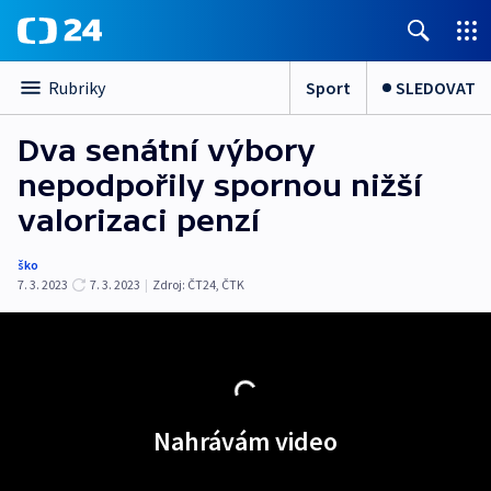
Sport
SLEDOVAT
Rubriky
Dva senátní výbory
nepodpořily spornou nižší
valorizaci penzí
ško
7. 3. 2023
7. 3. 2023
|
Zdroj:
ČT24
,
ČTK
Nahrávám video