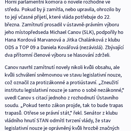
Horní parlamentní komora o novele rozhodne ve
středu. Pokud by ji zamítla, nebo upravila, ohrozilo by
to její včasné přijetí, které vláda potřebuje do 22.
března. Zamítnutí prosadil v ústavně-právním výboru
jeho místopředseda Michael Canov (SLK), podpořily ho
Hana Kordová Marvanová a Jitka Chalánková z klubu
ODS a TOP 09 a Daniela Kovářová (nezávislá). Zbývající
dva přítomní členové výboru se hlasování zdrželi.
Canov navrhl zamítnutí novely nikoli kvůli obsahu, ale
kvůli schválení sněmovnou ve stavu legislativní nouze,
což označil za protizákonné a protiústavní. „Zneužití
institutu legislativní nouze je samo o sobě nezákonné,“
uvedl Canov s citací jednoho z rozhodnutí Ústavního
soudu. „Pokud tento zákon projde, tak to bude trapas
trapasů. Otřese se právní stát,“ řekl. Senátor z klubu
vládního hnutí STAN odmítl tvrzení vlády, že stav
legislativní nouze je oprávněný kvůli hrozbě značných