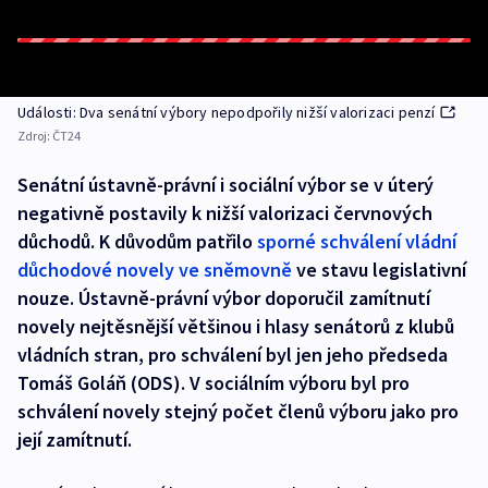
Události: Dva senátní výbory nepodpořily nižší valorizaci penzí
Zdroj:
ČT24
Senátní ústavně-právní i sociální výbor se v úterý
negativně postavily k nižší valorizaci červnových
důchodů. K důvodům patřilo
sporné schválení vládní
důchodové novely ve sněmovně
ve stavu legislativní
nouze. Ústavně-právní výbor doporučil zamítnutí
novely nejtěsnější většinou i hlasy senátorů z klubů
vládních stran, pro schválení byl jen jeho předseda
Tomáš Goláň (ODS). V sociálním výboru byl pro
schválení novely stejný počet členů výboru jako pro
její zamítnutí.