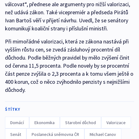
válcovat“, přednese ale argumenty pro nižší valorizaci,
než udává zákon. Také vicepremiér a předseda Pirátů
Ivan Bartoš věří v přijetí návrhu. Uvedl, že se senátory
komunikují koaliční strany i příslušní ministři.
Při mimořádné valorizaci, která ze zákona nastává při
vyšším růstu cen, se zvedá zásluhový procentní díl
důchodu. Podle běžných pravidel by mělo zvýšení činit
od června 11,5 procenta. Podle novely by se procentní
část penze zvýšila o 2,3 procenta a k tomu všem ještě o
400 korun, což o něco zvýhodnilo penzisty s nejnižšími
důchody.
ŠTÍTKY
Domácí
Ekonomika
Starobní důchod
Valorizace
Senát
Poslanecká sněmovna ČR
Michael Canov