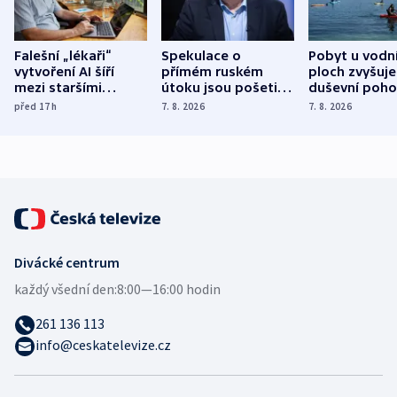
Falešní „lékaři“
Spekulace o
Pobyt u vodn
vytvoření AI šíří
přímém ruském
ploch zvyšuje
mezi staršími
útoku jsou pošetilé,
duševní poho
Poláky nebezpečné
míní estonský
ukázala
před 17
h
7. 8. 2026
7. 8. 2026
zdravotní rady
bezpečnostní
mezinárodní 
expert
Divácké centrum
každý všední den:
8:00—16:00 hodin
261 136 113
info@ceskatelevize.cz