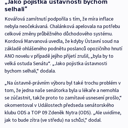
„Jako pojistka ústavnosti bychom
selhali“
Kovářová zamítnutí podpořila s tím, že míra inflace
nebyla neočekávaná. Chalánková apelovala na potřebu
celkové změny průběžného důchodového systému.
Kordová Marvanová uvedla, že kdyby Ústavní soud na
základě ohlášeného podnětu poslanců opozičního hnutí
ANO novelu v případě jejího přijetí zrušil, „byla by to
velká ostuda Senátu“. „Jako pojistka ústavnosti
bychom selhali,“ dodala.
„Na ústavně-právním výboru byl také trochu problém v
tom, že jedna naše senátorka byla u lékaře a nemohla
se zúčastnit, takže proto to zamítavé usnesení prošlo,“
okomentoval v Událostech předseda senátorského
klubu ODS a TOP 09 Zdeněk Nytra (ODS). „Ale uvidíme,
jak to bude zítra (ve středu) na schůzi,“ dodal.