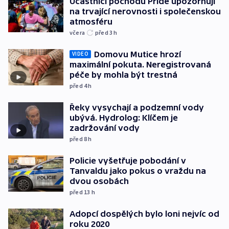
Účastníci pochodu Pride upozorňují
na trvající nerovnosti i společenskou
atmosféru
včera
před 3
h
Domovu Mutice hrozí
VIDEO
maximální pokuta. Neregistrovaná
péče by mohla být trestná
před 4
h
Řeky vysychají a podzemní vody
ubývá. Hydrolog: Klíčem je
zadržování vody
před 8
h
Policie vyšetřuje pobodání v
Tanvaldu jako pokus o vraždu na
dvou osobách
před 13
h
Adopcí dospělých bylo loni nejvíc od
roku 2020