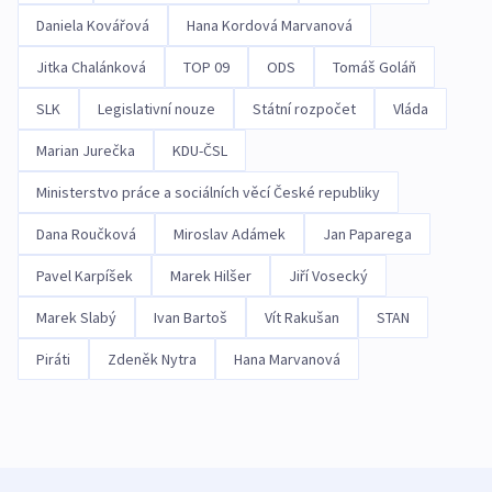
Daniela Kovářová
Hana Kordová Marvanová
Jitka Chalánková
TOP 09
ODS
Tomáš Goláň
SLK
Legislativní nouze
Státní rozpočet
Vláda
Marian Jurečka
KDU-ČSL
Ministerstvo práce a sociálních věcí České republiky
Dana Roučková
Miroslav Adámek
Jan Paparega
Pavel Karpíšek
Marek Hilšer
Jiří Vosecký
Marek Slabý
Ivan Bartoš
Vít Rakušan
STAN
Piráti
Zdeněk Nytra
Hana Marvanová