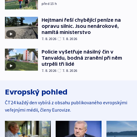
před 15
h
Hejtmani řeší chybějící peníze na
opravu silnic. Jsou nenárokové,
namítá ministerstvo
7. 8. 2026
7. 8. 2026
Policie vyšetřuje násilný čin v
Tanvaldu, bodná zranění při něm
utrpěli tři lidé
7. 8. 2026
7. 8. 2026
Evropský pohled
ČT24 každý den vybírá z obsahu publikovaného evropskými
veřejnými médii, členy Eurovize.