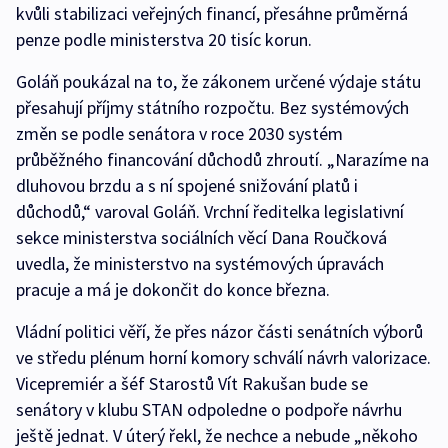
kvůli stabilizaci veřejných financí, přesáhne průměrná
penze podle ministerstva 20 tisíc korun.
Goláň poukázal na to, že zákonem určené výdaje státu
přesahují příjmy státního rozpočtu. Bez systémových
změn se podle senátora v roce 2030 systém
průběžného financování důchodů zhroutí. „Narazíme na
dluhovou brzdu a s ní spojené snižování platů i
důchodů,“ varoval Goláň. Vrchní ředitelka legislativní
sekce ministerstva sociálních věcí Dana Roučková
uvedla, že ministerstvo na systémových úpravách
pracuje a má je dokončit do konce března.
Vládní politici věří, že přes názor části senátních výborů
ve středu plénum horní komory schválí návrh valorizace.
Vicepremiér a šéf Starostů Vít Rakušan bude se
senátory v klubu STAN odpoledne o podpoře návrhu
ještě jednat. V úterý řekl, že nechce a nebude „někoho