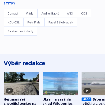
ŠTÍTKY
Domácí
Vláda
Andrej Babiš
ANO
ODS
KDU-ČSL
Petr Fiala
Pavel Bělobrádek
Sestavování vlády
Výběr redakce
Hejtmani řeší
Ukrajina zasáhla
Dron n
VIDEO
chybějící peníze na
sklad Wildberries,
letišti u Lips