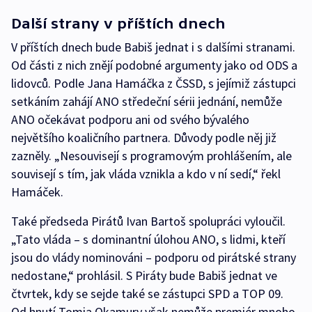
Další strany v příštích dnech
V příštích dnech bude Babiš jednat i s dalšími stranami.
Od části z nich znějí podobné argumenty jako od ODS a
lidovců. Podle Jana Hamáčka z ČSSD, s jejímiž zástupci
setkáním zahájí ANO středeční sérii jednání, nemůže
ANO očekávat podporu ani od svého bývalého
největšího koaličního partnera. Důvody podle něj již
zazněly. „Nesouvisejí s programovým prohlášením, ale
souvisejí s tím, jak vláda vznikla a kdo v ní sedí,“ řekl
Hamáček.
Také předseda Pirátů Ivan Bartoš spolupráci vyloučil.
„Tato vláda – s dominantní úlohou ANO, s lidmi, kteří
jsou do vlády nominováni – podporu od pirátské strany
nedostane,“ prohlásil. S Piráty bude Babiš jednat ve
čtvrtek, kdy se sejde také se zástupci SPD a TOP 09.
Od hnutí Tomia Okamury však nemůže premiér mnoho