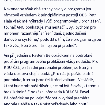
Nakonec se však obě strany bavily o programu jen
rámcově vzhledem k principiálnímu postoji ODS. Petr
Fiala však měl výhrady i vůči programovému prohlášení,
to, nač ANO poukazuje, mu nestačí. „Byli bychom pro
mnohem razantnější snížení daní, zjednodušení
daňového systému,“ podotkl s tím, že v programu „jsou
také věci, které pro nás nejsou přijatelné“.
Ani při jednání s Pavlem Bělobrádkem na podrobné
probírání programového prohlášení vlády nedošlo. Pro
KDU-ČSL je zásadní personální problém, se kterým
vláda doslova stojí a padá. „Pro nás je pořád platná
podmínka, kterou jsme řekli před volbami: Ve vládě,
která bude mít naši důvěru, nesmí být člověk, kterému
hrozí kriminál,“ odkázal předseda KDU-ČSL Pavel
Bělobrádek na policejní žádost o vydání premiéra
Andreje Babiše a také místopředsedy jeho hnutí