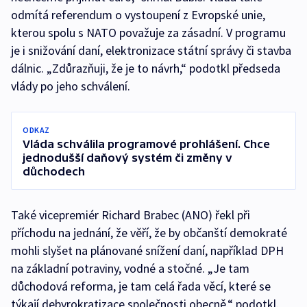
odmítá referendum o vystoupení z Evropské unie,
kterou spolu s NATO považuje za zásadní. V programu
je i snižování daní, elektronizace státní správy či stavba
dálnic. „Zdůrazňuji, že je to návrh,“ podotkl předseda
vlády po jeho schválení.
ODKAZ
Vláda schválila programové prohlášení. Chce
jednodušší daňový systém či změny v
důchodech
Také vicepremiér Richard Brabec (ANO) řekl při
příchodu na jednání, že věří, že by občanští demokraté
mohli slyšet na plánované snížení daní, například DPH
na základní potraviny, vodné a stočné. „Je tam
důchodová reforma, je tam celá řada věcí, které se
týkají debyrokratizace společnosti obecně,“ podotkl.