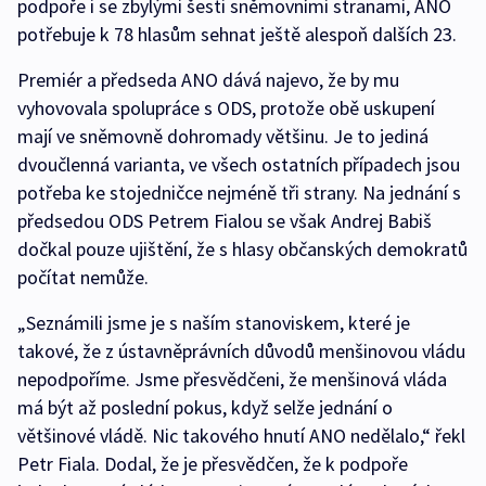
podpoře i se zbylými šesti sněmovními stranami, ANO
potřebuje k 78 hlasům sehnat ještě alespoň dalších 23.
Premiér a předseda ANO dává najevo, že by mu
vyhovovala spolupráce s ODS, protože obě uskupení
mají ve sněmovně dohromady většinu. Je to jediná
dvoučlenná varianta, ve všech ostatních případech jsou
potřeba ke stojedničce nejméně tři strany. Na jednání s
předsedou ODS Petrem Fialou se však Andrej Babiš
dočkal pouze ujištění, že s hlasy občanských demokratů
počítat nemůže.
„Seznámili jsme je s naším stanoviskem, které je
takové, že z ústavněprávních důvodů menšinovou vládu
nepodpoříme. Jsme přesvědčeni, že menšinová vláda
má být až poslední pokus, když selže jednání o
většinové vládě. Nic takového hnutí ANO nedělalo,“ řekl
Petr Fiala. Dodal, že je přesvědčen, že k podpoře