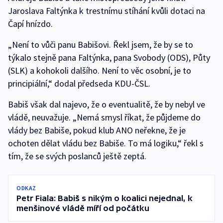
Jaroslava Faltýnka k trestnímu stíhání kvůli dotaci na
Čapí hnízdo.
„Není to vůči panu Babišovi. Řekl jsem, že by se to
týkalo stejně pana Faltýnka, pana Svobody (ODS), Půty
(SLK) a kohokoli dalšího. Není to věc osobní, je to
principiální,“ dodal předseda KDU-ČSL.
Babiš však dal najevo, že o eventualitě, že by nebyl ve
vládě, neuvažuje. „Nemá smysl říkat, že půjdeme do
vlády bez Babiše, pokud klub ANO neřekne, že je
ochoten dělat vládu bez Babiše. To má logiku,“ řekl s
tím, že se svých poslanců ještě zeptá.
ODKAZ
Petr Fiala: Babiš s nikým o koalici nejednal, k
menšinové vládě míří od počátku