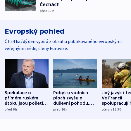
Čechách
před 17
h
Evropský pohled
ČT24 každý den vybírá z obsahu publikovaného evropskými
veřejnými médii, členy Eurovize.
Spekulace o
Pobyt u vodních
Jiný jazyk i t
přímém ruském
ploch zvyšuje
Ve Francii
útoku jsou pošetilé,
duševní pohodu,
spolupracují h
míní estonský
ukázala
různých zemí
před 6
h
před 16
h
včera v 15:30
bezpečnostní
mezinárodní studie
expert