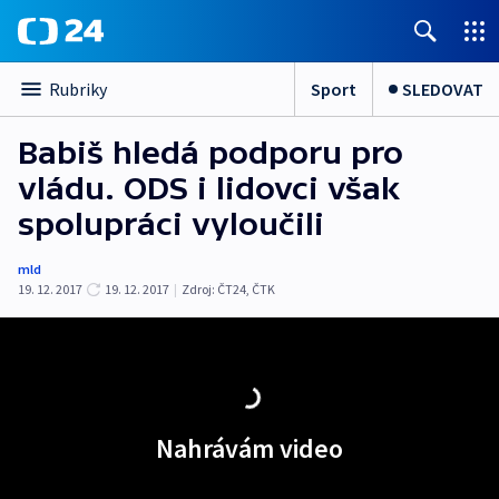
Sport
SLEDOVAT
Rubriky
Babiš hledá podporu pro
vládu. ODS i lidovci však
spolupráci vyloučili
mld
19. 12. 2017
19. 12. 2017
|
Zdroj:
ČT24
,
ČTK
Nahrávám video