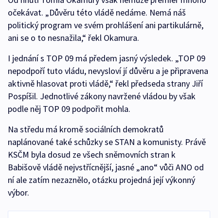
očekávat. „Důvěru této vládě nedáme. Nemá náš
politický program ve svém prohlášení ani partikulárně,
ani se o to nesnažila,“ řekl Okamura.
I jednání s TOP 09 má předem jasný výsledek. „TOP 09
nepodpoří tuto vládu, nevysloví jí důvěru a je připravena
aktivně hlasovat proti vládě,“ řekl předseda strany Jiří
Pospíšil. Jednotlivé zákony navržené vládou by však
podle něj TOP 09 podpořit mohla.
Na středu má kromě sociálních demokratů
naplánované také schůzky se STAN a komunisty. Právě
KSČM byla dosud ze všech sněmovních stran k
Babišově vládě nejvstřícnější, jasné „ano“ vůči ANO od
ní ale zatím nezaznělo, otázku projedná její výkonný
výbor.