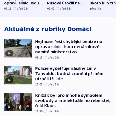
opravu silnic. Jsou
Rusové útočili na
skoro kilo trh
nenárokové, namítá
trh, hasiče či
indicie ukazuj
09:15
před 2
h
09:02
před 3
h
před 3
h
ministerstvo
stadion
Rusko
Aktuálně z rubriky
Domácí
Hejtmani řeší chybějící peníze na
opravu silnic. Jsou nenárokové,
namítá ministerstvo
09:15
před 2
h
Policie vyšetřuje násilný čin v
Tanvaldu, bodná zranění při něm
utrpěli tři lidé
17:03
před 5
h
Knížák byl pro mnohé symbolem
svobody a intelektuálního rebelství,
řekl Klaus
11:30
před 9
h