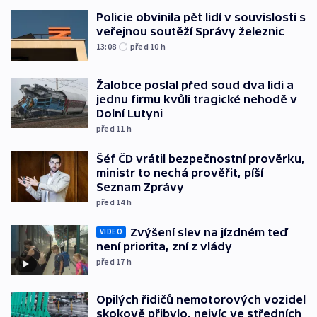
Policie obvinila pět lidí v souvislosti s
veřejnou soutěží Správy železnic
13:08
před 10
h
Žalobce poslal před soud dva lidi a
jednu firmu kvůli tragické nehodě v
Dolní Lutyni
před 11
h
Šéf ČD vrátil bezpečnostní prověrku,
ministr to nechá prověřit, píší
Seznam Zprávy
před 14
h
Zvýšení slev na jízdném teď
VIDEO
není priorita, zní z vlády
před 17
h
Opilých řidičů nemotorových vozidel
skokově přibylo, nejvíc ve středních