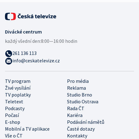
Divácké centrum
každý všední den:
8:00—16:00 hodin
261 136 113
info@ceskatelevize.cz
TV program
Pro média
Živé vysílání
Reklama
TV poplatky
Studio Brno
Teletext
Studio Ostrava
Podcasty
Rada ČT
Počasí
Kariéra
E-shop
Podávání námětů
Mobilní a TV aplikace
Časté dotazy
Vše o ČT
Kontakty