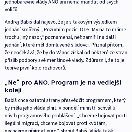
jednobarevné vlády ANO ani nemá mandát od svých
voličů.
Andrej Babiš dal najevo, že je s takovým výsledkem
jednání smířený. „Rozumím pozici ODS. My na to máme
trochu jiný názor,“ poznamenal, než zamířil na další
jednání, které měl domluvené s lidovci. Přiznal přitom,
že neočekává, že by do Vánoc získal od některé ze stran
příslib podpory své menšinové vlády. Zdůraznil, že to je
teprve první kolo rozhovorů.
„Ne“ pro ANO. Program je na vedlejší
koleji
Babiš chce ostatní strany přesvědčit programem, který
by měla jeho vláda plnit. V pondělí ministři schválili
návrh programového prohlášení. „Chceme bojovat proti
ilegální migraci, chceme bojovat proti kvótám,
nechceme přijímat euro,“ shrnul Babiš. Vláda také