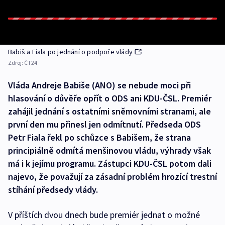
Babiš a Fiala po jednání o podpoře vlády
Zdroj:
ČT24
Vláda Andreje Babiše (ANO) se nebude moci při
hlasování o důvěře opřít o ODS ani KDU-ČSL. Premiér
zahájil jednání s ostatními sněmovními stranami, ale
první den mu přinesl jen odmítnutí. Předseda ODS
Petr Fiala řekl po schůzce s Babišem, že strana
principiálně odmítá menšinovou vládu, výhrady však
má i k jejímu programu. Zástupci KDU-ČSL potom dali
najevo, že považují za zásadní problém hrozící trestní
stíhání předsedy vlády.
V příštích dvou dnech bude premiér jednat o možné