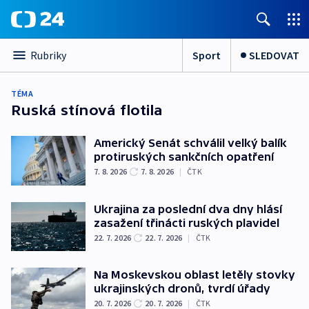
Sport
SLEDOVAT
Rubriky
TÉMA
Ruská stínová flotila
Americký Senát schválil velký balík
protiruských sankčních opatření
7. 8. 2026
7. 8. 2026
|
ČTK
Ukrajina za poslední dva dny hlásí
zasažení třinácti ruských plavidel
22. 7. 2026
22. 7. 2026
|
ČTK
Na Moskevskou oblast letěly stovky
ukrajinských dronů, tvrdí úřady
20. 7. 2026
20. 7. 2026
|
ČTK