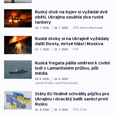
Ruský útok na Kyjev si vyžádal dvě
oběti, Ukrajina zasáhla dva ruské
tankery
16. 7. 2026
16. 7. 2026
|
ČTK
,
Martin Machorek
Ruské útoky si na Ukrajině vyžádaly
další životy, mrtvé hlásí i Moskva
13. 7. 2026
13. 7. 2026
|
ČTK
Ruská fregata pálila směrem k civilní
lodi v Lamanšském průlivu, píší
média
16. 6. 2026
16. 6. 2026
|
Jakub Chodil
,
Lukáš Smrkovský
Státy EU finálně schválily půjčku pro
Ukrajinu i dvacátý balík sankcí proti
Rusku
23. 4. 2026
23. 4. 2026
|
ČTK
,
ČT24