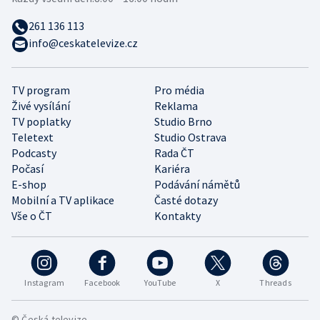
261 136 113
info@ceskatelevize.cz
TV program
Pro média
Živé vysílání
Reklama
TV poplatky
Studio Brno
Teletext
Studio Ostrava
Podcasty
Rada ČT
Počasí
Kariéra
E-shop
Podávání námětů
Mobilní a TV aplikace
Časté dotazy
Vše o ČT
Kontakty
Instagram
Facebook
YouTube
X
Threads
© Česká televize