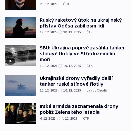
20. 12. 2025
|
ČTK
Ruský raketový útok na ukrajinský
přístav Oděsa zabil osm lidí
19. 12. 2025
20. 12. 2025
|
ČTK
SBU: Ukrajina poprvé zasáhla tanker
stínové flotily ve Středozemním
moři
19. 12. 2025
19. 12. 2025
|
ČTK
Ukrajinské drony vyřadily další
tanker ruské stínové flotily
10. 12. 2025
10. 12. 2025
|
Jakub Chodil
Irská armáda zaznamenala drony
poblíž Zelenského letadla
4. 12. 2025
4. 12. 2025
|
ČTK