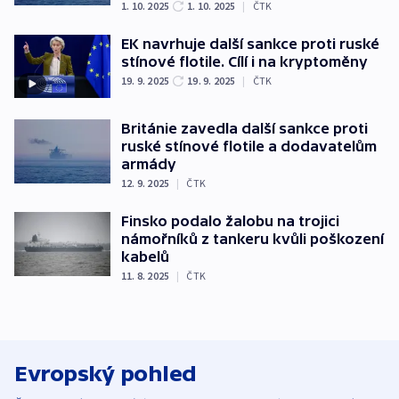
1. 10. 2025
1. 10. 2025
|
ČTK
EK navrhuje další sankce proti ruské
stínové flotile. Cílí i na kryptoměny
19. 9. 2025
19. 9. 2025
|
ČTK
Británie zavedla další sankce proti
ruské stínové flotile a dodavatelům
armády
12. 9. 2025
|
ČTK
Finsko podalo žalobu na trojici
námořníků z tankeru kvůli poškození
kabelů
11. 8. 2025
|
ČTK
Evropský pohled