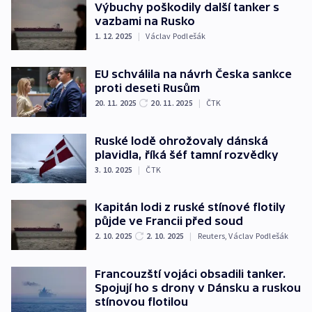
Výbuchy poškodily další tanker s
vazbami na Rusko
1. 12. 2025
|
Václav Podlešák
EU schválila na návrh Česka sankce
proti deseti Rusům
20. 11. 2025
20. 11. 2025
|
ČTK
Ruské lodě ohrožovaly dánská
plavidla, říká šéf tamní rozvědky
3. 10. 2025
|
ČTK
Kapitán lodi z ruské stínové flotily
půjde ve Francii před soud
2. 10. 2025
2. 10. 2025
|
Reuters
,
Václav Podlešák
Francouzští vojáci obsadili tanker.
Spojují ho s drony v Dánsku a ruskou
stínovou flotilou