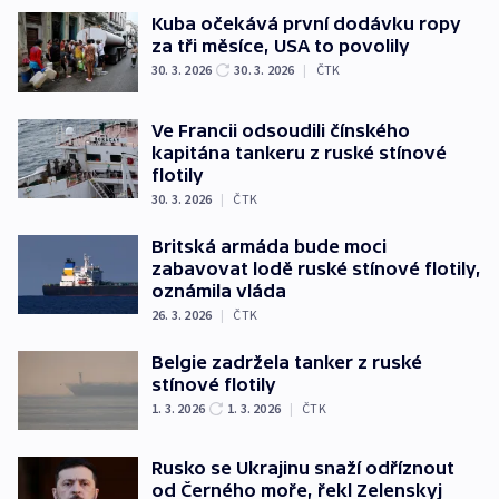
Kuba očekává první dodávku ropy
za tři měsíce, USA to povolily
30. 3. 2026
30. 3. 2026
|
ČTK
Ve Francii odsoudili čínského
kapitána tankeru z ruské stínové
flotily
30. 3. 2026
|
ČTK
Britská armáda bude moci
zabavovat lodě ruské stínové flotily,
oznámila vláda
26. 3. 2026
|
ČTK
Belgie zadržela tanker z ruské
stínové flotily
1. 3. 2026
1. 3. 2026
|
ČTK
Rusko se Ukrajinu snaží odříznout
od Černého moře, řekl Zelenskyj