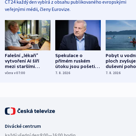
ČT24 každý den vybírá z obsahu publikovaného evropskými
veřejnými médii, členy Eurovize.
Falešní „lékaři“
Spekulace o
Pobyt u vodn
vytvoření AI šíří
přímém ruském
ploch zvyšuje
mezi staršími
útoku jsou pošetilé,
duševní poho
Poláky nebezpečné
míní estonský
ukázala
včera v 07:00
7. 8. 2026
7. 8. 2026
zdravotní rady
bezpečnostní
mezinárodní 
expert
Divácké centrum
každý všední den:
8:00—16:00 hodin