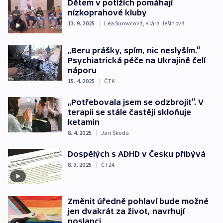
Dětem v potížích pomáhají
nízkoprahové kluby
13. 9. 2025
|
Lea Surovcová
,
Klára Ješinová
„Beru prášky, spím, nic neslyším.“
Psychiatrická péče na Ukrajině čelí
náporu
15. 4. 2025
|
ČTK
„Potřebovala jsem se odzbrojit“. V
terapii se stále častěji skloňuje
ketamin
8. 4. 2025
|
Jan Škoda
Dospělých s ADHD v Česku přibývá
8. 3. 2025
|
ČT24
Změnit úředně pohlaví bude možné
jen dvakrát za život, navrhují
poslanci