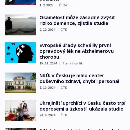
1. 2. 2025
|
ČT24
Osamělost může zásadně zvýšit
riziko demence, zjistila studie
2. 12. 2024
|
ČTK
Evropské úřady schválily první
opravdový lék na Alzheimerovu
chorobu
15. 11. 2024
|
Tomáš Karlík
NKÚ: V Česku je málo center
duševního zdraví, chybí i personál
7. 10. 2024
|
ČTK
Ukrajinští uprchlíci v Česku často trpí
depresemi a úzkostí, ukázala studie
24. 9. 2024
|
ČTK