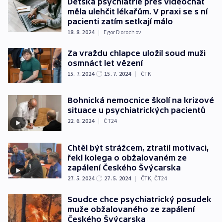
Dětská psychiatrie přes videochat
měla ulehčit lékařům. V praxi se s ní
pacienti zatím setkají málo
18. 8. 2024
|
Egor Dorochov
Za vraždu chlapce uložil soud muži
osmnáct let vězení
15. 7. 2024
15. 7. 2024
|
ČTK
Bohnická nemocnice školí na krizové
situace u psychiatrických pacientů
22. 6. 2024
|
ČT24
Chtěl být strážcem, ztratil motivaci,
řekl kolega o obžalovaném ze
zapálení Českého Švýcarska
27. 5. 2024
27. 5. 2024
|
ČTK
,
ČT24
Soudce chce psychiatrický posudek
muže obžalovaného ze zapálení
Českého Švýcarska