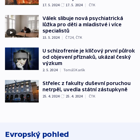
17. 5. 2024
17. 5. 2024
|
ČTK
Válek slibuje nová psychiatrická
lůžka pro děti a mladistvé i více
specialistů
15. 5. 2024
|
ČT24
,
ČTK
U schizofrenie je klíčový první půlrok
od objevení příznaků, ukázal český
výzkum
2. 5. 2024
|
Tomáš Karlík
Střelec z fakulty duševní poruchou
netrpěl, uvedla státní zástupkyně
25. 4. 2024
25. 4. 2024
|
ČTK
Evropský pohled