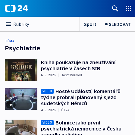
Sport
SLEDOVAT
Rubriky
TÉMA
Psychiatrie
Kniha poukazuje na zneužívání
psychiatrie v časech StB
6. 5. 2026
|
Josef Rauvolf
Hosté Událostí, komentářů
VIDEO
týdne probrali plánovaný sjezd
sudetských Němců
4. 5. 2026
|
ČT24
Bohnice jako první
VIDEO
psychiatrická nemocnice v Česku
zavedly paliativu