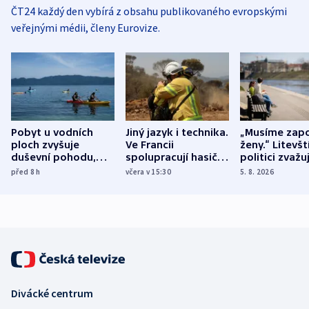
ČT24 každý den vybírá z obsahu publikovaného evropskými
veřejnými médii, členy Eurovize.
Pobyt u vodních
Jiný jazyk i technika.
„Musíme zapo
ploch zvyšuje
Ve Francii
ženy.“ Litevšt
duševní pohodu,
spolupracují hasiči z
politici zvažuj
ukázala
různých zemí
dohodu o
před 8
h
včera v 15:30
5. 8. 2026
mezinárodní studie
demografii
Divácké centrum