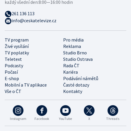
každý všední den:
8:00—16:00 hodin
261 136 113
info@ceskatelevize.cz
TV program
Pro média
Živé vysílání
Reklama
TV poplatky
Studio Brno
Teletext
Studio Ostrava
Podcasty
Rada ČT
Počasí
Kariéra
E-shop
Podávání námětů
Mobilní a TV aplikace
Časté dotazy
Vše o ČT
Kontakty
Instagram
Facebook
YouTube
X
Threads