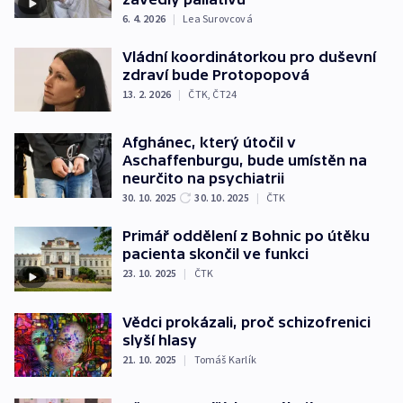
6. 4. 2026
|
Lea Surovcová
Vládní koordinátorkou pro duševní
zdraví bude Protopopová
13. 2. 2026
|
ČTK
,
ČT24
Afghánec, který útočil v
Aschaffenburgu, bude umístěn na
neurčito na psychiatrii
30. 10. 2025
30. 10. 2025
|
ČTK
Primář oddělení z Bohnic po útěku
pacienta skončil ve funkci
23. 10. 2025
|
ČTK
Vědci prokázali, proč schizofrenici
slyší hlasy
21. 10. 2025
|
Tomáš Karlík