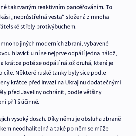
ené takzvaným reaktivním pancéřováním. To
jakási „neprůstřelná vesta“ složená z mnoha
řátelské střely protivýbuchem.
ako mnoho jiných moderních zbraní, vybavené
u hlavicí: u ní se nejprve odpálí jedna nálož,
 a krátce poté se odpálí nálož druhá, která je
 cíle. Některé ruské tanky byly sice podle
eny krátce před invazí na Ukrajinu dodatečnými
ly před Javeliny ochránit, podle většiny
í příliš účinné.
ejich vysoký dosah. Díky němu je obsluha zbraně
okem neodhalitelná a také po něm se může