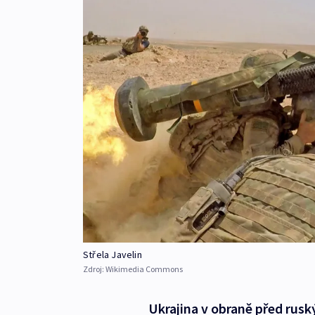
Střela Javelin
Zdroj:
Wikimedia Commons
Ukrajina v obraně před rusk