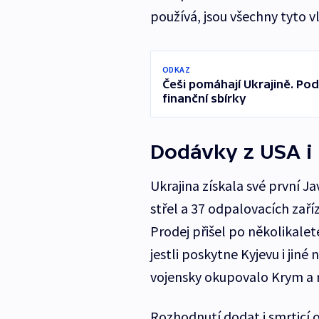
používá, jsou všechny tyto 
ODKAZ
Češi pomáhají Ukrajině. Pod
finanční sbírky
Dodávky z USA i
Ukrajina získala své první Ja
střel a 37 odpalovacích zaří
Prodej přišel po několikale
jestli poskytne Kyjevu i jin
vojensky okupovalo Krym a 
Rozhodnutí dodat i smrticí 