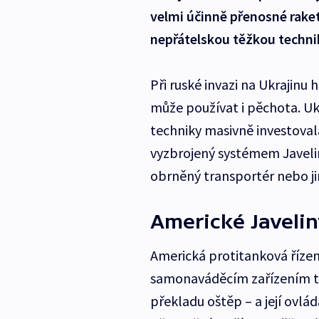
velmi účinně přenosné rake
nepřátelskou těžkou techni
Při ruské invazi na Ukrajinu 
může používat i pěchota. Uk
techniky masivně investovala
vyzbrojený systémem Javeli
obrněný transportér nebo ji
Americké Javeliny
Americká protitanková řízená
samonaváděcím zařízením ty
překladu oštěp – a její ovlá