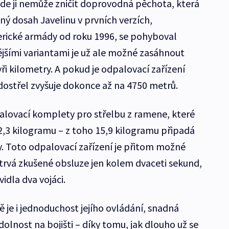
kde ji nemůže zničit doprovodná pěchota, která
ný dosah Javelinu v prvních verzích,
rické armády od roku 1996, se pohyboval
jšími variantami je už ale možné zasáhnout
ři kilometry. A pokud je odpalovací zařízení
 dostřel zvyšuje dokonce až na 4750 metrů.
palovací komplety pro střelbu z ramene, které
2,3 kilogramu – z toho 15,9 kilogramu připadá
. Toto odpalovací zařízení je přitom možné
trvá zkušené obsluze jen kolem dvaceti sekund,
idla dva vojáci.
 je i jednoduchost jejího ovládání, snadná
lnost na bojišti – díky tomu, jak dlouho už se