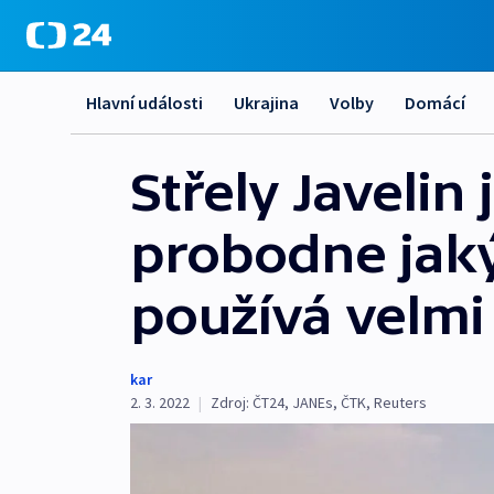
Hlavní události
Ukrajina
Volby
Domácí
Střely Javelin
probodne jaký
používá velmi
kar
2. 3. 2022
|
Zdroj:
ČT24
,
JANEs
,
ČTK
,
Reuters