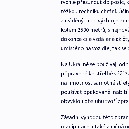
rychle přesunout do pozic, 
těžkou techniku chrání. Účin
zaváděných do výzbroje ame
kolem 2500 metrů, s nejnově
dokonce cíle vzdálené až čty
umístěno na vozidle, tak se
Na Ukrajině se používají od
připravené ke střelbě váží 2
na hmotnost samotné střely
používat opakovaně, nabití 
obvyklou obsluhu tvoří zprav
Zásadní výhodou této zbraně
manipulace a také značná odo