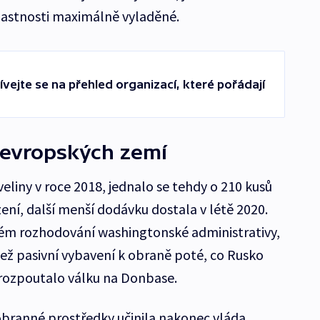
vlastnosti maximálně vyladěné.
ívejte se na přehled organizací, které pořádají
 evropských zemí
veliny v roce 2018, jednalo se tehdy o 210 kusů
zení, další menší dodávku dostala v létě 2020.
tém rozhodování washingtonské administrativy,
é než pasivní vybavení k obraně poté, co Rusko
rozpoutalo válku na Donbase.
obranné prostředky učinila nakonec vláda