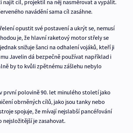
 najít cíl, projektil na něj nasměrovat a vypálit.
červeného navádění sama cíl zasáhne.
elení opustit své postavení a ukrýt se, nemusí
ýhodou je, že hlavní raketový motor střely se
ednak snižuje šanci na odhalení vojáků, kteří ji
tomu Javelin dá bezpečně používat například i
lně by to kvůli zpětnému zášlehu nebylo
v první polovině 90. let minulého století jako
ičení obrněných cílů, jako jsou tanky nebo
troje spojuje, že mívají nejslabší pancéřování
nejsložitější je zasahovat.