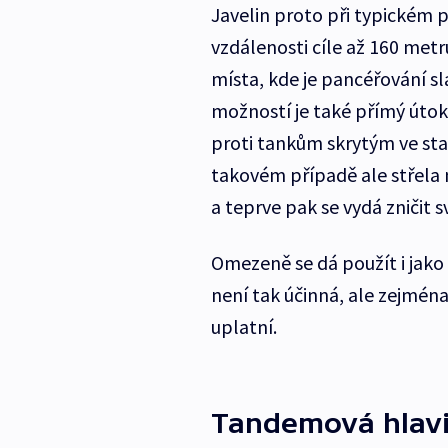
Javelin proto při typickém 
vzdálenosti cíle až 160 metr
místa, kde je pancéřování s
možností je také přímý útok 
proti tankům skrytým ve sta
takovém případě ale střela 
a teprve pak se vydá zničit svů
Omezeně se dá použít i jako
není tak účinná, ale zejména
uplatní.
Tandemová hlav