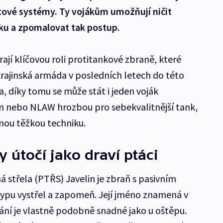
tové systémy. Ty vojákům umožňují ničit
ku a zpomalovat tak postup.
hrají klíčovou roli protitankové zbraně, které
rajinská armáda v posledních letech do této
, díky tomu se může stát i jeden voják
n nebo NLAW hrozbou pro sebekvalitnější tank,
nou těžkou techniku.
 útočí jako draví ptáci
 střela (PTŘS) Javelin je zbraň s pasivním
pu vystřel a zapomeň. Její jméno znamená v
dání je vlastně podobně snadné jako u oštěpu.