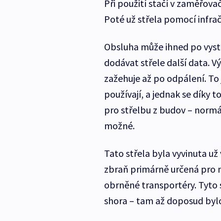
Při použití stačí v zaměřovači
Poté už střela pomocí infra
Obsluha může ihned po vystř
dodávat střele další data. V
zažehuje až po odpálení. To j
používají, a jednak se díky 
pro střelbu z budov – normá
možné.
Tato střela byla vyvinuta už 
zbraň primárně určená pro n
obrněné transportéry. Tyto s
shora – tam až doposud bylo 