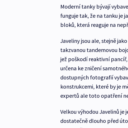
Moderní tanky bývají vybav
funguje tak, že na tanku je 
bloků, která reaguje na nep
Javeliny jsou ale, stejně j
takzvanou tandemovou bojovo
jež poškodí reaktivní pancíř,
určena ke zničení samotného
dostupných fotografií vybav
konstrukcemi, které by je mě
expertů ale toto opatření nen
Velkou výhodou Javelinů je j
dostatečně dlouho před út