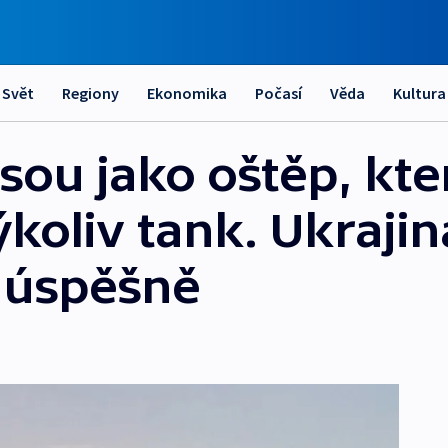
Svět
Regiony
Ekonomika
Počasí
Věda
Kultura
 jsou jako oštěp, kte
koliv tank. Ukrajin
 úspěšně