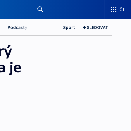
ČT
Podcasty
Sport
SLEDOVAT
rý
a je