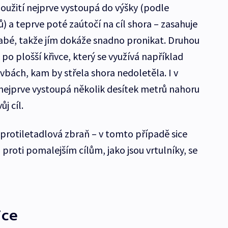
použití nejprve vystoupá do výšky (podle
ů) a teprve poté zaútočí na cíl shora – zasahuje
labé, takže jím dokáže snadno pronikat. Druhou
po plošší křivce, který se využívá například
vbách, kam by střela shora nedoletěla. I v
nejprve vystoupá několik desítek metrů nahoru
j cíl.
 protiletadlová zbraň – v tomto případě sice
 proti pomalejším cílům, jako jsou vrtulníky, se
ice