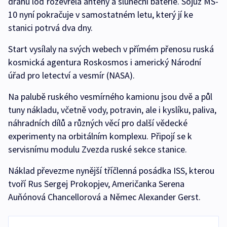
dráhu loď rozevřela antény a sluneční baterie. Sojuz MS-
10 nyní pokračuje v samostatném letu, který jí ke
stanici potrvá dva dny.
Start vysílaly na svých webech v přímém přenosu ruská
kosmická agentura Roskosmos i americký Národní
úřad pro letectví a vesmír (NASA).
Na palubě ruského vesmírného kamionu jsou dvě a půl
tuny nákladu, včetně vody, potravin, ale i kyslíku, paliva,
náhradních dílů a různých věcí pro další vědecké
experimenty na orbitálním komplexu. Připojí se k
servisnímu modulu Zvezda ruské sekce stanice.
Náklad převezme nynější tříčlenná posádka ISS, kterou
tvoří Rus Sergej Prokopjev, Američanka Serena
Auňónová Chancellorová a Němec Alexander Gerst.