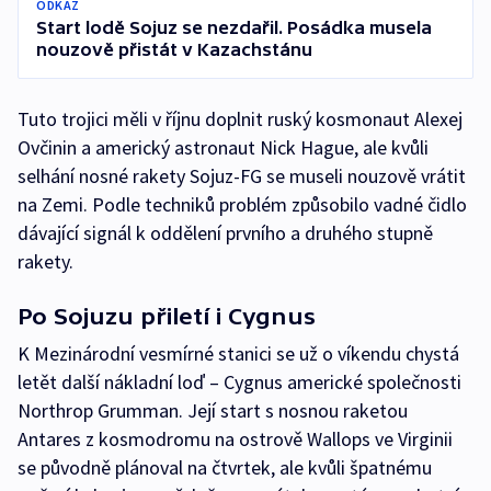
ODKAZ
Start lodě Sojuz se nezdařil. Posádka musela
nouzově přistát v Kazachstánu
Tuto trojici měli v říjnu doplnit ruský kosmonaut Alexej
Ovčinin a americký astronaut Nick Hague, ale kvůli
selhání nosné rakety Sojuz-FG se museli nouzově vrátit
na Zemi. Podle techniků problém způsobilo vadné čidlo
dávající signál k oddělení prvního a druhého stupně
rakety.
Po Sojuzu přiletí i Cygnus
K Mezinárodní vesmírné stanici se už o víkendu chystá
letět další nákladní loď – Cygnus americké společnosti
Northrop Grumman. Její start s nosnou raketou
Antares z kosmodromu na ostrově Wallops ve Virginii
se původně plánoval na čtvrtek, ale kvůli špatnému