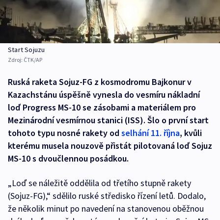
Start Sojuzu
Zdroj:
ČTK/AP
Ruská raketa Sojuz-FG z kosmodromu Bajkonur v
Kazachstánu úspěšně vynesla do vesmíru nákladní
loď Progress MS-10 se zásobami a materiálem pro
Mezinárodní vesmírnou stanici (ISS). Šlo o první start
tohoto typu nosné rakety od
selhání 11. října
, kvůli
kterému musela nouzově přistát pilotovaná loď Sojuz
MS-10 s dvoučlennou posádkou.
„Loď se náležitě oddělila od třetího stupně rakety
(Sojuz-FG),“ sdělilo ruské středisko řízení letů. Dodalo,
že několik minut po navedení na stanovenou oběžnou