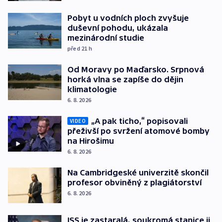
Pobyt u vodních ploch zvyšuje
duševní pohodu, ukázala
mezinárodní studie
před 21
h
Od Moravy po Maďarsko. Srpnová
horká vlna se zapíše do dějin
klimatologie
6. 8. 2026
„A pak ticho,“ popisovali
VIDEO
přeživší po svržení atomové bomby
na Hirošimu
6. 8. 2026
Na Cambridgeské univerzitě skončil
profesor obviněný z plagiátorství
6. 8. 2026
ISS je zastaralá, soukromá stanice ji