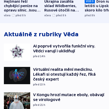
Hejtmani řeší
Ukrajina zasáhla
Dron n
VIDEO
chybějící peníze na
sklad Wildberries,
letišti u Lips
opravu silnic. Jsou
Rusové útočili na
skoro kilo trh
nenárokové, namítá
trh, hasiče či
indicie ukazuj
včera
před 8
h
včera
před 8
h
před 8
h
ministerstvo
stadion
Rusko
Aktuálně z rubriky
Věda
AI poprvé vytvořila funkční viry.
Vědci varují i uklidňují
před 14
h
Virtuální realita mění medicínu.
Lékaři si otestují každý řez, říká
český expert
před 15
h
V Kongu hrozí mutace eboly, obávají
se virologové
před 21
h