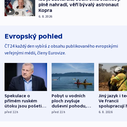
plně nahradí, věří bývalý astronaut
Kopra
6. 8. 2026
Evropský pohled
ČT24 každý den vybírá z obsahu publikovaného evropskými
veřejnými médii, členy Eurovize.
Spekulace o
Pobyt u vodních
Jiný jazyk i t
přímém ruském
ploch zvyšuje
Ve Francii
útoku jsou pošetilé,
duševní pohodu,
spolupracují h
míní estonský
ukázala
různých zemí
před 12
h
před 21
h
6. 8. 2026
bezpečnostní
mezinárodní studie
expert