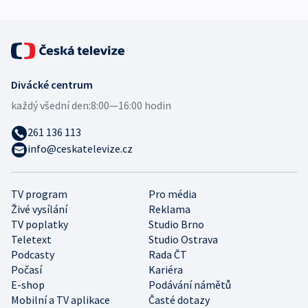
Divácké centrum
každý všední den:
8:00—16:00 hodin
261 136 113
info@ceskatelevize.cz
TV program
Pro média
Živé vysílání
Reklama
TV poplatky
Studio Brno
Teletext
Studio Ostrava
Podcasty
Rada ČT
Počasí
Kariéra
E-shop
Podávání námětů
Mobilní a TV aplikace
Časté dotazy