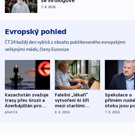
se virologové
7. 8. 2026
Evropský pohled
ČT24 každý den vybírá z obsahu publikovaného evropskými
veřejnými médii, členy Eurovize.
Kazachstán zvažuje
Falešní „lékaři“
Spekulace o
trasy přes Gruzii a
vytvoření AI šíří
přímém rusk
Ázerbájdžán pro
mezi staršími
útoku jsou po
vývoz ropy do
Poláky nebezpečné
míní estonsk
před 5
h
8. 8. 2026
7. 8. 2026
Evropy
zdravotní rady
bezpečnostn
expert