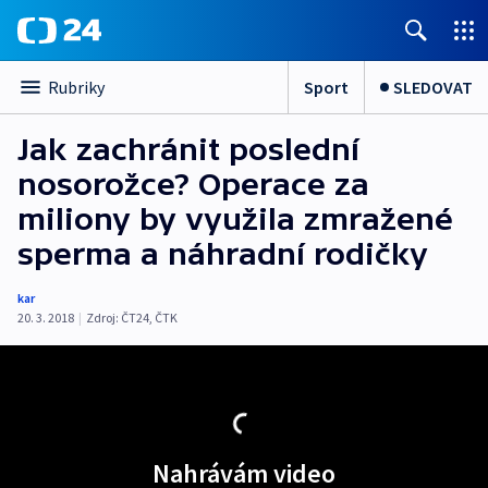
Sport
SLEDOVAT
Rubriky
Jak zachránit poslední
nosorožce? Operace za
miliony by využila zmražené
sperma a náhradní rodičky
kar
20. 3. 2018
|
Zdroj:
ČT24
,
ČTK
Nahrávám video