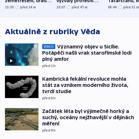
zemětřesení, úřady
vyzvaly profesní
Tatarstánu, 
hlásí přes sto obětí
organizace, spolky i
útočilo na mě
15:30
před 34
m
10:07
před 47
m
08:44
před 51
odbory
benzinky či s
WHO
Aktuálně z rubriky
Věda
Významný objev u Sicílie.
VIDEO
Potápěči našli vrak starořímské lodi
plný amfor
před 1
h
Kambrická fekální revoluce mohla
stát za vznikem moderního života,
tvrdí studie
před 6
h
Začátek léta byl výjimečně horký a
suchý, oceány nejžhavější v dějinách
měření
před 9
h