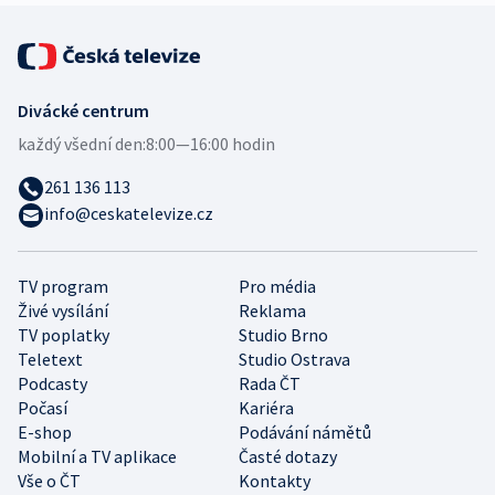
Divácké centrum
každý všední den:
8:00—16:00 hodin
261 136 113
info@ceskatelevize.cz
TV program
Pro média
Živé vysílání
Reklama
TV poplatky
Studio Brno
Teletext
Studio Ostrava
Podcasty
Rada ČT
Počasí
Kariéra
E-shop
Podávání námětů
Mobilní a TV aplikace
Časté dotazy
Vše o ČT
Kontakty