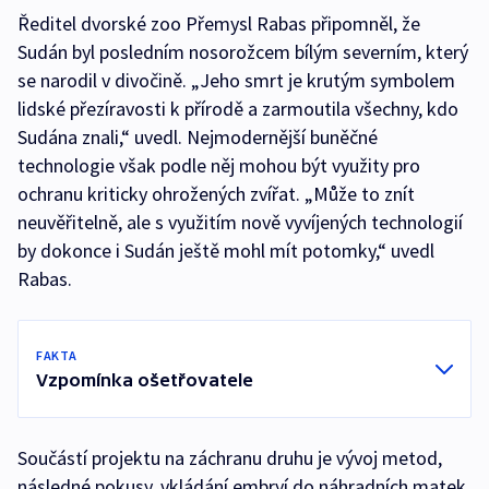
Ředitel dvorské zoo Přemysl Rabas připomněl, že
Sudán byl posledním nosorožcem bílým severním, který
se narodil v divočině. „Jeho smrt je krutým symbolem
lidské přezíravosti k přírodě a zarmoutila všechny, kdo
Sudána znali,“ uvedl. Nejmodernější buněčné
technologie však podle něj mohou být využity pro
ochranu kriticky ohrožených zvířat. „Může to znít
neuvěřitelně, ale s využitím nově vyvíjených technologií
by dokonce i Sudán ještě mohl mít potomky,“ uvedl
Rabas.
FAKTA
Vzpomínka ošetřovatele
Součástí projektu na záchranu druhu je vývoj metod,
následné pokusy, vkládání embryí do náhradních matek.