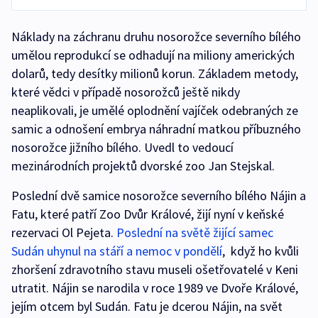
Náklady na záchranu druhu nosorožce severního bílého
umělou reprodukcí se odhadují na miliony amerických
dolarů, tedy desítky milionů korun. Základem metody,
které vědci v případě nosorožců ještě nikdy
neaplikovali, je umělé oplodnění vajíček odebraných ze
samic a odnošení embrya náhradní matkou příbuzného
nosorožce jižního bílého. Uvedl to vedoucí
mezinárodních projektů dvorské zoo Jan Stejskal.
Poslední dvě samice nosorožce severního bílého Nájin a
Fatu, které patří Zoo Dvůr Králové, žijí nyní v keňské
rezervaci Ol Pejeta.
Poslední na světě žijící samec
Sudán uhynul na stáří a nemoc v pondělí
, když ho kvůli
zhoršení zdravotního stavu museli ošetřovatelé v Keni
utratit. Nájin se narodila v roce 1989 ve Dvoře Králové,
jejím otcem byl Sudán. Fatu je dcerou Nájin, na svět