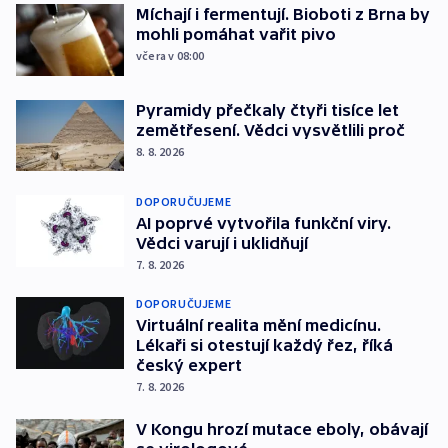
Míchají i fermentují. Bioboti z Brna by
mohli pomáhat vařit pivo
včera v 08:00
Pyramidy přečkaly čtyři tisíce let
zemětřesení. Vědci vysvětlili proč
8. 8. 2026
DOPORUČUJEME
AI poprvé vytvořila funkční viry.
Vědci varují i uklidňují
7. 8. 2026
DOPORUČUJEME
Virtuální realita mění medicínu.
Lékaři si otestují každý řez, říká
český expert
7. 8. 2026
V Kongu hrozí mutace eboly, obávají