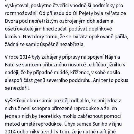
vyskytoval, poskytne čtveřici vhodnější podmínky pro
rozmnožování. Od příjezdu do Ol Pejety byla zvířata ze
Dvora pod nepřetržitým ozbrojeným dohledem a
ošetřovatelé jim hned začali podávat doplňkové
krmivo. Navzdory tomu, že se zvířata opakovaně pářila,
žádná ze samic úspěšně nezabřezla.
V roce 2014 byly zahájeny přípravy na spojení Nájin a
Fatu se samcem příbuzného nosorožce bílého jižního v
naději, že by případné mládě, kříženec, v sobě nosilo
alespoň část genů severního poddruhu. Ani tento pokus
se nezdařil.
Vyšetření obou samic později odhalilo, že ani jedna z
nich už není schopna přirozené reprodukce a že jen
jedna z nich by teoreticky mohla zabřeznout pomocí
metod umělé reprodukce. Úhyn samce Suniho v říjnu
2014 odborníky utvrdil v tom, že je nutné najít jiné