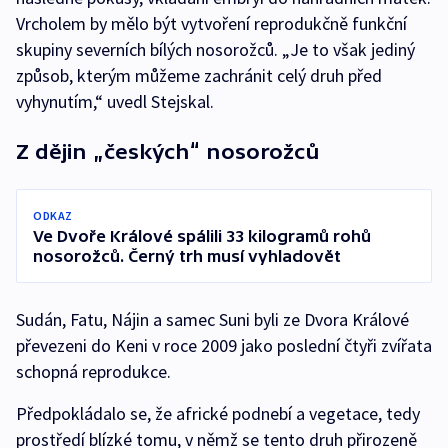
Vrcholem by mělo být vytvoření reprodukčně funkční
skupiny severních bílých nosorožců. „Je to však jediný
způsob, kterým můžeme zachránit celý druh před
vyhynutím,“ uvedl Stejskal.
Z dějin „českých“ nosorožců
ODKAZ
Ve Dvoře Králové spálili 33 kilogramů rohů
nosorožců. Černý trh musí vyhladovět
Sudán, Fatu, Nájin a samec Suni byli ze Dvora Králové
převezeni do Keni v roce 2009 jako poslední čtyři zvířata
schopná reprodukce.
Předpokládalo se, že africké podnebí a vegetace, tedy
prostředí blízké tomu, v němž se tento druh přirozeně