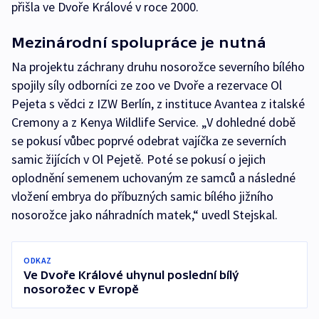
přišla ve Dvoře Králové v roce 2000.
Mezinárodní spolupráce je nutná
Na projektu záchrany druhu nosorožce severního bílého
spojily síly odborníci ze zoo ve Dvoře a rezervace Ol
Pejeta s vědci z IZW Berlín, z instituce Avantea z italské
Cremony a z Kenya Wildlife Service. „V dohledné době
se pokusí vůbec poprvé odebrat vajíčka ze severních
samic žijících v Ol Pejetě. Poté se pokusí o jejich
oplodnění semenem uchovaným ze samců a následné
vložení embrya do příbuzných samic bílého jižního
nosorožce jako náhradních matek,“ uvedl Stejskal.
ODKAZ
Ve Dvoře Králové uhynul poslední bílý
nosorožec v Evropě