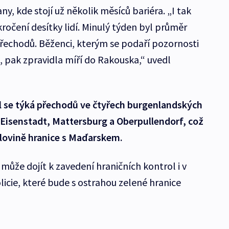
rany, kde stojí už několik měsíců bariéra. „I tak
kročení desítky lidí. Minulý týden byl průměr
řechodů. Běženci, kterým se podaří pozornosti
, pak zpravidla míří do Rakouska,“ uvedl
 se týká přechodů ve čtyřech burgenlandských
 Eisenstadt, Mattersburg a Oberpullendorf, což
lovině hranice s Maďarskem.
i může dojít k zavedení hraničních kontrol i v
licie, které bude s ostrahou zelené hranice