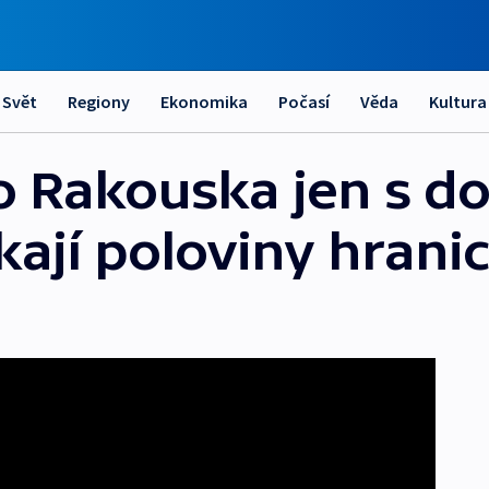
Svět
Regiony
Ekonomika
Počasí
Věda
Kultura
o Rakouska jen s d
kají poloviny hrani