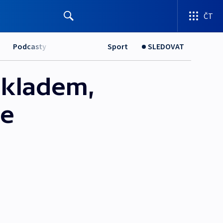
ČT
Podcasty
Sport
SLEDOVAT
okladem,
ce