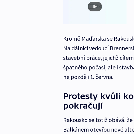
Kromě Maďarska se Rakousko c
Na dálnici vedoucí Brenner
stavební práce, jejichž cíle
špatného počasí, ale i stavb
nejpozději 1. června.
Protesty kvůli k
pokračují
Rakousko se totiž obává, že
Balkánem otevřou nové alter