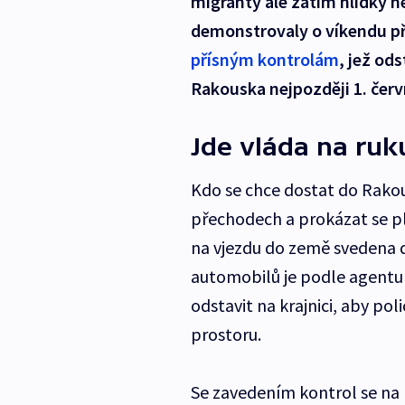
migranty ale zatím hlídky 
demonstrovaly o víkendu přes
přísným kontrolám
, jež od
Rakouska nejpozději 1. červ
Jde vláda na ru
Kdo se chce dostat do Rakou
přechodech a prokázat se p
na vjezdu do země svedena 
automobilů je podle agentur
odstavit na krajnici, aby p
prostoru.
Se zavedením kontrol se na h