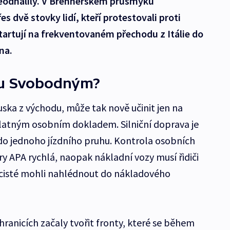
neodhalily. V Brennerském průsmyku
 dvě stovky lidí, kteří protestovali proti
startují na frekventovaném přechodu z Itálie do
na.
ku Svobodným?
ska z východu, může tak nově učinit jen na
latným osobním dokladem. Silniční doprava je
do jednoho jízdního pruhu. Kontrola osobních
y APA rychlá, naopak nákladní vozy musí řidiči
olicisté mohli nahlédnout do nákladového
ranicích začaly tvořit fronty, které se během