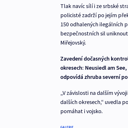
Tlak navíc sílí i ze srbské st
policisté zadrží po jejím pře
150 odhalených ilegálních p
bezpečnostních sil uniknout
Miřejovský.
Zavedení dočasných kontrol
okresech: Neusiedl am See,
odpovídá zhruba severní po
„V závislosti na dalším vývoj
dalších okresech,“ uvedla po
pomáhat i vojsko.
GALERIE