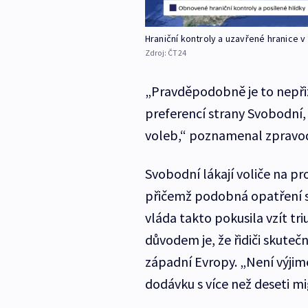
Hraniční kontroly a uzavřené hranice 
Zdroj:
ČT24
„Pravděpodobně je to nepřiz
preferencí strany Svobodní, 
voleb,“ poznamenal zpravoda
Svobodní lákají voliče na pr
přičemž podobná opatření sl
vláda takto pokusila vzít tr
důvodem je, že řidiči skuteč
západní Evropy. „Není výjim
dodávku s více než deseti mi