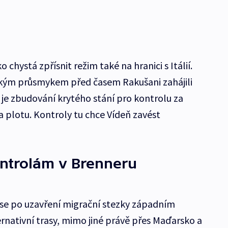
hystá zpřísnit režim také na hranici s Itálií.
ským průsmykem před časem Rakušani zahájili
m je zbudování krytého stání pro kontrolu za
a plotu. Kontroly tu chce Vídeň zavést
ontrolám v Brenneru
 se po uzavření migrační stezky západním
nativní trasy, mimo jiné právě přes Maďarsko a