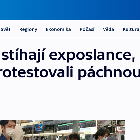
Svět
Regiony
Ekonomika
Počasí
Věda
Kultura
tíhají exposlance, 
otestovali páchnou