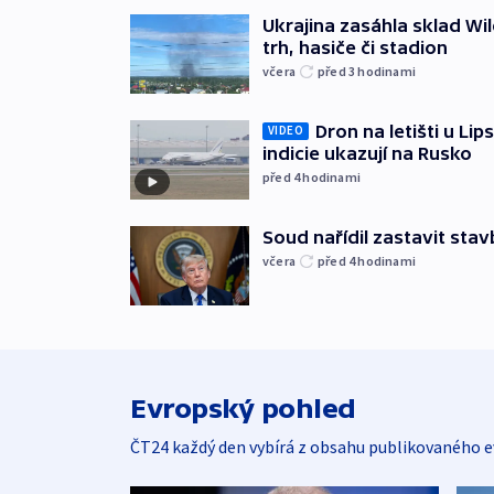
Ukrajina zasáhla sklad Wil
trh, hasiče či stadion
včera
před 3
hodinami
Dron na letišti u Lip
VIDEO
indicie ukazují na Rusko
před 4
hodinami
Soud nařídil zastavit sta
včera
před 4
hodinami
Evropský pohled
ČT24 každý den vybírá z obsahu publikovaného e