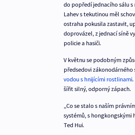
do popředí jednacího sálu s 
Lahev s tekutinou měl scho
ostraha pokusila zastavit, up
doprovázel, z jednací síně v
policie a hasiči.
V květnu se podobným způso
předsedovi zákonodárného 
vodou s hnijícími rostlinami
.
šířit silný, odporný zápach.
„Co se stalo s naším právní
systémů, s hongkongskými h
Ted Hui.