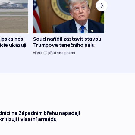
Žido
Lipska nesl
Soud nařídil zastavit stavbu
břehu
icie ukazují
Trumpova tanečního sálu
kriti
včera
před 4
hodinami
před 4
dníci na Západním břehu napadají
kritizují i vlastní armádu