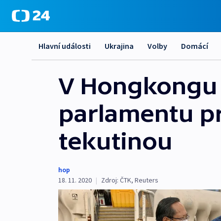
Hlavní události
Ukrajina
Volby
Domácí
V Hongkongu s
parlamentu pr
tekutinou
hop
18. 11. 2020
|
Zdroj:
ČTK
,
Reuters