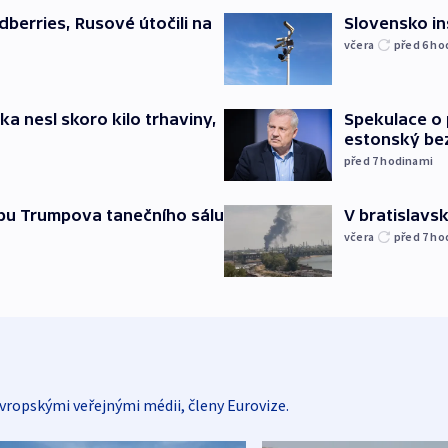
Slovensko in
dberries, Rusové útočili na
včera
před 6
ho
ska nesl skoro kilo trhaviny,
Spekulace o 
estonský be
před 7
hodinami
vbu Trumpova tanečního sálu
V bratislavsk
včera
před 7
ho
vropskými veřejnými médii, členy Eurovize.