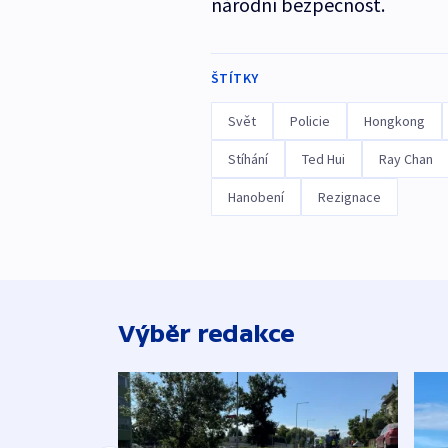
národní bezpečnost.
ŠTÍTKY
Svět
Policie
Hongkong
Stíhání
Ted Hui
Ray Chan
Hanobení
Rezignace
Výběr redakce