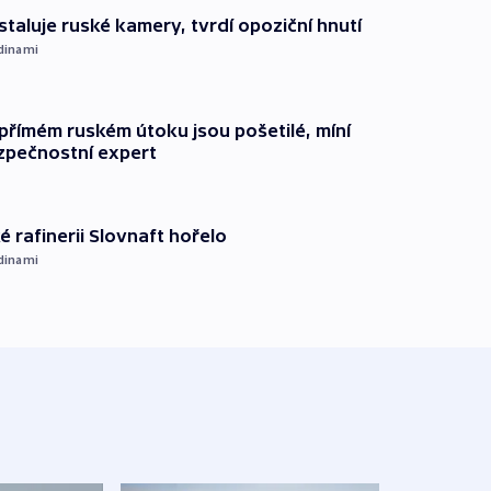
staluje ruské kamery, tvrdí opoziční hnutí
dinami
přímém ruském útoku jsou pošetilé, míní
zpečnostní expert
é rafinerii Slovnaft hořelo
dinami