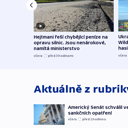
Ukra
Hejtmani řeší chybějící peníze na
Wild
opravu silnic. Jsou nenárokové,
hasi
namítá ministerstvo
včera
včera
před 3
hodinami
Aktuálně z rubri
Americký Senát schválil v
sankčních opatření
včera
před 1
hodinou