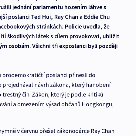
rušili jednání parlamentu hozením láhve s
jší poslanci Ted Hui, Ray Chan a Eddie Chu
facebookových stránkách. Policie uvedla, že
ití škodlivých látek s cílem provokovat, ublížit
ým osobám. Všichni tři exposlanci byli později
 prodemokratičtí poslanci přinesli do
e projednával návrh zákona, který hanobení
 trestný čin. Zákon, který je podle kritiků
ování a omezením výsad občanů Hongkongu,
.
 hymně v červnu přešel zákonodárce Ray Chan