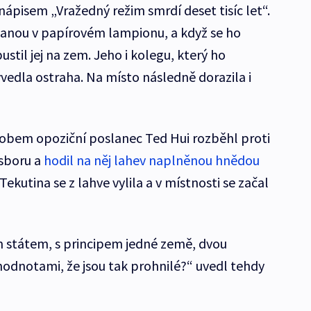
nápisem „Vražedný režim smrdí deset tisíc let“.
vanou v papírovém lampionu, a když se ho
ustil jej na zem. Jeho i kolegu, který ho
yvedla ostraha. Na místo následně dorazila i
bem opoziční poslanec Ted Hui rozběhl proti
sboru a
hodil na něj lahev naplněnou hnědou
 Tekutina se z lahve vylila a v místnosti se začal
m státem, s principem jedné země, dvou
odnotami, že jsou tak prohnilé?“ uvedl tehdy