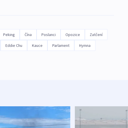
Peking
Čína
Poslanci
Opozice
Zatčení
Eddie Chu
Kauce
Parlament
Hymna