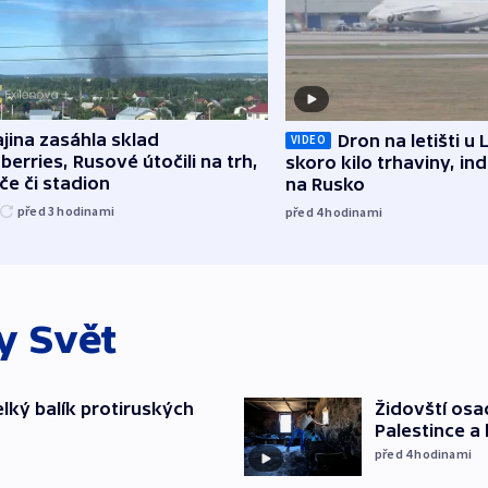
jina zasáhla sklad
Dron na letišti u 
VIDEO
berries, Rusové útočili na trh,
skoro kilo trhaviny, ind
če či stadion
na Rusko
před 3
hodinami
před 4
hodinami
ky
Svět
elký balík protiruských
Židovští osa
Palestince a 
před 4
hodinami