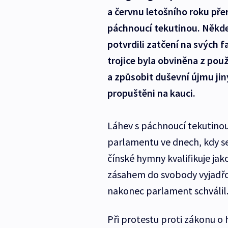
a červnu letošního roku pře
páchnoucí tekutinou. Někde
potvrdili zatčení na svých 
trojice byla obviněna z použ
a způsobit duševní újmu jin
propuštěni na kauci.
Láhev s páchnoucí tekutinou
parlamentu ve dnech, kdy s
čínské hymny kvalifikuje jako
zásahem do svobody vyjadř
nakonec parlament schválil
Při protestu proti zákonu o