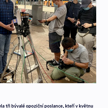
a tři bývalé opoziční poslance, kteří v květnu