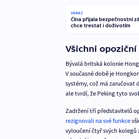
ODKAZ
Čína přijala bezpečnostní z
chce trestat i doživotím
Všichni opoziční
Bývalá britská kolonie Hong
V současné době je Hongkon
systémy, což má zaručovat d
ale tvrdí, že Peking tyto s
Zadržení tří představitelů o
rezignovali na své funkce
vši
vyloučení čtyř svých kolegů