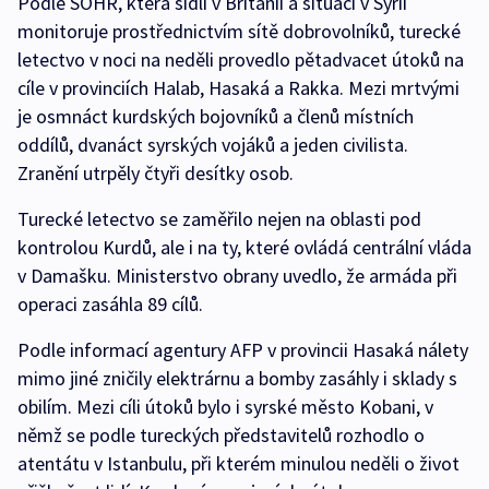
Podle SOHR, která sídlí v Británii a situaci v Sýrii
monitoruje prostřednictvím sítě dobrovolníků, turecké
letectvo v noci na neděli provedlo pětadvacet útoků na
cíle v provinciích Halab, Hasaká a Rakka. Mezi mrtvými
je osmnáct kurdských bojovníků a členů místních
oddílů, dvanáct syrských vojáků a jeden civilista.
Zranění utrpěly čtyři desítky osob.
Turecké letectvo se zaměřilo nejen na oblasti pod
kontrolou Kurdů, ale i na ty, které ovládá centrální vláda
v Damašku. Ministerstvo obrany uvedlo, že armáda při
operaci zasáhla 89 cílů.
Podle informací agentury AFP v provincii Hasaká nálety
mimo jiné zničily elektrárnu a bomby zasáhly i sklady s
obilím. Mezi cíli útoků bylo i syrské město Kobani, v
němž se podle tureckých představitelů rozhodlo o
atentátu v Istanbulu, při kterém minulou neděli o život