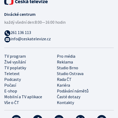
Divácké centrum
každý všední den:
8:00—16:00 hodin
261 136 113
info@ceskatelevize.cz
TV program
Pro média
Živé vysílání
Reklama
TV poplatky
Studio Brno
Teletext
Studio Ostrava
Podcasty
Rada ČT
Počasí
Kariéra
E-shop
Podávání námětů
Mobilní a TV aplikace
Časté dotazy
Vše o ČT
Kontakty