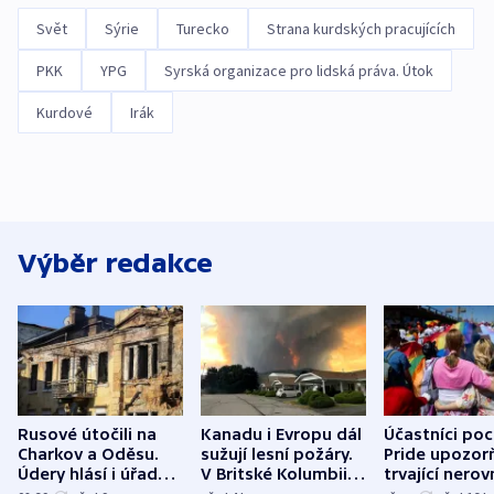
Svět
Sýrie
Turecko
Strana kurdských pracujících
PKK
YPG
Syrská organizace pro lidská práva. Útok
Kurdové
Irák
Výběr redakce
Rusové útočili na
Kanadu i Evropu dál
Účastníci po
Charkov a Oděsu.
sužují lesní požáry.
Pride upozorň
Údery hlásí i úřady v
V Britské Kolumbii
trvající nerov
Bělgorodu
evakuovali tisíce lidí
společensko