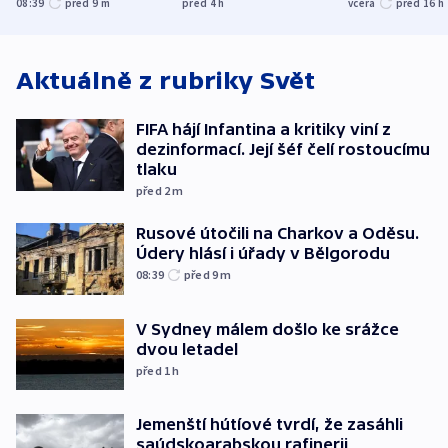
08:39
před 9
m
před 4
h
včera
před 16
h
atmosféru
Aktuálně z rubriky
Svět
FIFA hájí Infantina a kritiky viní z
dezinformací. Její šéf čelí rostoucímu
tlaku
před 2
m
Rusové útočili na Charkov a Oděsu.
Údery hlásí i úřady v Bělgorodu
08:39
před 9
m
V Sydney málem došlo ke srážce
dvou letadel
před 1
h
Jemenští hútíové tvrdí, že zasáhli
saúdskoarabskou rafinerii