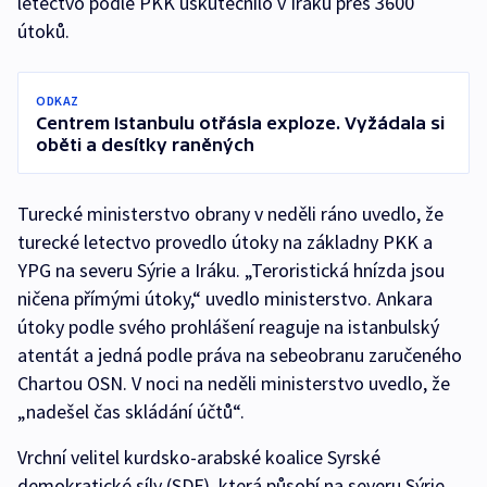
letectvo podle PKK uskutečnilo v Iráku přes 3600
útoků.
ODKAZ
Centrem Istanbulu otřásla exploze. Vyžádala si
oběti a desítky raněných
Turecké ministerstvo obrany v neděli ráno uvedlo, že
turecké letectvo provedlo útoky na základny PKK a
YPG na severu Sýrie a Iráku. „Teroristická hnízda jsou
ničena přímými útoky,“ uvedlo ministerstvo. Ankara
útoky podle svého prohlášení reaguje na istanbulský
atentát a jedná podle práva na sebeobranu zaručeného
Chartou OSN. V noci na neděli ministerstvo uvedlo, že
„nadešel čas skládání účtů“.
Vrchní velitel kurdsko-arabské koalice Syrské
demokratické síly (SDF), která působí na severu Sýrie,