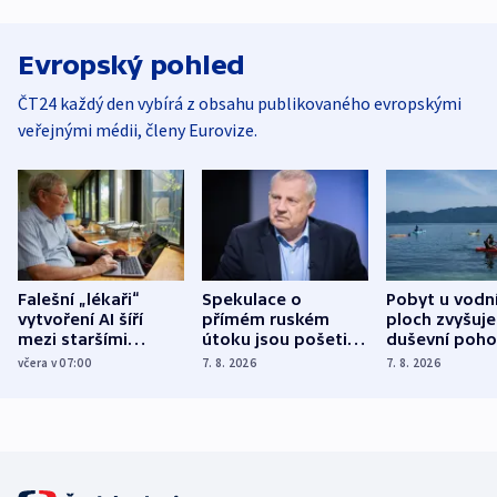
Evropský pohled
ČT24 každý den vybírá z obsahu publikovaného evropskými
veřejnými médii, členy Eurovize.
Falešní „lékaři“
Spekulace o
Pobyt u vodn
vytvoření AI šíří
přímém ruském
ploch zvyšuje
mezi staršími
útoku jsou pošetilé,
duševní poho
Poláky nebezpečné
míní estonský
ukázala
včera v 07:00
7. 8. 2026
7. 8. 2026
zdravotní rady
bezpečnostní
mezinárodní 
expert