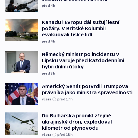
před 4
h
Kanadu i Evropu dál sužují lesní
požáry. V Britské Kolumbii
evakuovali tisíce lidí
před 4
h
Německý ministr po incidentu v
Lipsku varuje před každodenními
hybridními útoky
před 8
h
Americký Senát potvrdil Trumpova
právníka jako ministra spravedlnosti
včera
před 17
h
Do Bulharska pronikl zřejmě
ukrajinský dron, explodoval
kilometr od plynovodu
včera
před 18
h