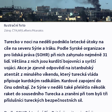
Ilustrační foto
Zdroj:
ČTK/AP/Lefteris Pitarakis
Turecko v noci na neděli podniklo letecké útoky na
cíle na severu Sýrie a Iráku. Podle Syrské organizace
pro lidská práva (SOHR) při nich zahynulo nejméně 31
lidí. Většina z nich jsou kurdští bojovníci a syrští
vojáci. Akce je zjevně odpovědí na istanbulský
atentát z minulého víkendu, který turecká vláda
připisuje kurdským radikálům. Kurdové zapojení do
činu odmítají. Ze Sýrie v neděli také přelétlo několik
raket do sousedního Turecka a zraněni při tom byli tři
příslušníci tureckých bezpečnostních sil.