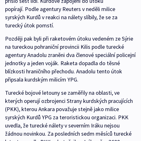
přišlo šest lidí. Kurdové zapojení do útoku
popírají. Podle agentury Reuters v neděli milice
syrských Kurdů v reakci na nálety slíbily, že se za
turecký útok pomstí.
Později pak byli při raketovém útoku vedeném ze Sýrie
na tureckou pohraniční provincii Kilis podle turecké
agentury Anadolu zraněni dva členové speciální policejní
jednotky a jeden voják. Raketa dopadla do těsné
blízkosti hraničního přechodu. Anadolu tento útok
připsala kurdským milicím YPG.
Turecké bojové letouny se zaměřily na oblasti, ve
kterých operují ozbrojenci Strany kurdských pracujících
(PKK), kterou Ankara považuje stejně jako milice
syrských Kurdů YPG za teroristickou organizaci. PKK
uvedla, že turecké nálety v severním Iráku nejsou
žádnou novinkou. Za posledních sedm měsíců turecké