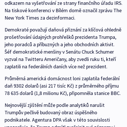
odkazem na vyšetřování ze strany finančního úřadu IRS.
Na tiskové konferenci v Bílém domě označil zprávu The
New York Times za dezinformaci.
Demokraté považují daňová přiznání za klíčová ohledně
prošetřování údajných prohřešků prezidenta Trumpa,
jeho poradců a příbuzných a jeho obchodních aktivit.
Šéf demokratické menšiny v Senátu Chuck Schumer
vyzval na Twitteru Američany, aby zvedli ruku ti, kteří
zaplatili na federálních daních více než prezident.
Průměrná americká domácnost loni zaplatila federální
daň 9302 dolarů (asi 217 tisíc Kč) z průměrného příjmu
78 635 dolarů (1,8 milionu Kč), připomněla stanice BBC.
Nejnovější zjištění může podle analytiků narušit
Trumpův pečlivě budovaný obraz úspěšného
podnikatele. Agentura DPA však v této souvislosti