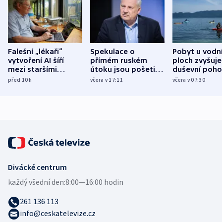
Falešní „lékaři“
Spekulace o
Pobyt u vodn
vytvoření AI šíří
přímém ruském
ploch zvyšuje
mezi staršími
útoku jsou pošetilé,
duševní poho
Poláky nebezpečné
míní estonský
ukázala
před 10
h
včera v 17:11
včera v 07:30
zdravotní rady
bezpečnostní
mezinárodní 
expert
Divácké centrum
každý všední den:
8:00—16:00 hodin
261 136 113
info@ceskatelevize.cz