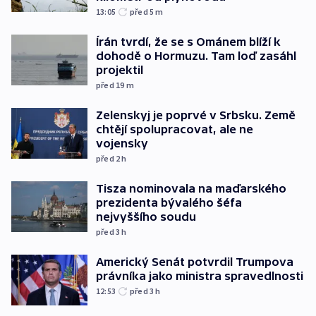
13:05
před 5
m
Írán tvrdí, že se s Ománem blíží k
dohodě o Hormuzu. Tam loď zasáhl
projektil
před 19
m
Zelenskyj je poprvé v Srbsku. Země
chtějí spolupracovat, ale ne
vojensky
před 2
h
Tisza nominovala na maďarského
prezidenta bývalého šéfa
nejvyššího soudu
před 3
h
Americký Senát potvrdil Trumpova
právníka jako ministra spravedlnosti
12:53
před 3
h