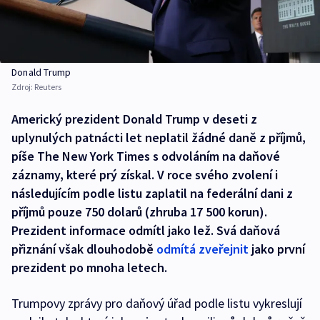
Donald Trump
Zdroj:
Reuters
Americký prezident Donald Trump v deseti z
uplynulých patnácti let neplatil žádné daně z příjmů,
píše The New York Times s odvoláním na daňové
záznamy, které prý získal. V roce svého zvolení i
následujícím podle listu zaplatil na federální dani z
příjmů pouze 750 dolarů (zhruba 17 500 korun).
Prezident informace odmítl jako lež. Svá daňová
přiznání však dlouhodobě
odmítá zveřejnit
jako první
prezident po mnoha letech.
Trumpovy zprávy pro daňový úřad podle listu vykreslují