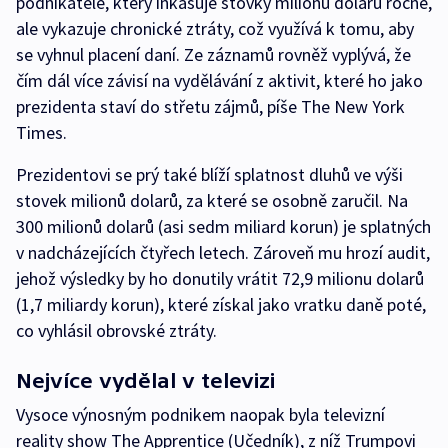
podnikatele, který inkasuje stovky milionů dolarů ročně,
ale vykazuje chronické ztráty, což využívá k tomu, aby
se vyhnul placení daní. Ze záznamů rovněž vyplývá, že
čím dál více závisí na vydělávání z aktivit, které ho jako
prezidenta staví do střetu zájmů, píše The New York
Times.
Prezidentovi se prý také blíží splatnost dluhů ve výši
stovek milionů dolarů, za které se osobně zaručil. Na
300 milionů dolarů (asi sedm miliard korun) je splatných
v nadcházejících čtyřech letech. Zároveň mu hrozí audit,
jehož výsledky by ho donutily vrátit 72,9 milionu dolarů
(1,7 miliardy korun), které získal jako vratku daně poté,
co vyhlásil obrovské ztráty.
Nejvíce vydělal v televizi
Vysoce výnosným podnikem naopak byla televizní
reality show The Apprentice (Učedník), z níž Trumpovi