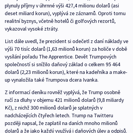
plynuly příjmy v úhrnné výši 427,4 milionu dolarů (asi
deset miliard korun), vyplývá ze záznamů. Oproti tomu
realitní byznys, včetně hotelů či golfových rezortů,
vykazoval vysoké ztráty.
List dále uvedl, že prezident si odečetl z daní náklady ve
výši 70 tisíc dolarů (1,63 milionů korun) za holiče v době
vysílání pořadu The Apprentice. Devět Trumpových
společností si snížilo daňový základ o celkem 95 464
dolarů (2,23 milionů korun), které na kadeřníka a make-
up vynaložila také Trumpova dcera Ivanka.
Z informací deníku rovněž vyplývá, že Trump osobně
ručí za dluhy v objemu 421 milionů dolarů (9,8 miliardy
Kč), z nichž 300 milionů dolarů je splatných v
nadcházejících čtyřech letech. Trump na Twitteru
později napsal, že zaplatil na daních mnoho milionů
dolarů a že jako každý využívá i daňových úlev a odpisů.