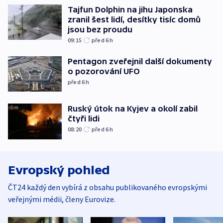
Tajfun Dolphin na jihu Japonska
zranil šest lidí, desítky tisíc domů
jsou bez proudu
09:15
před 6
h
Pentagon zveřejnil další dokumenty
o pozorování UFO
před 6
h
Ruský útok na Kyjev a okolí zabil
čtyři lidi
08:20
před 6
h
Evropský pohled
ČT24 každý den vybírá z obsahu publikovaného evropskými
veřejnými médii, členy Eurovize.