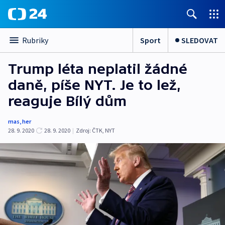
Sport
SLEDOVAT
Rubriky
Trump léta neplatil žádné
daně, píše NYT. Je to lež,
reaguje Bílý dům
mas
,
her
28. 9. 2020
28. 9. 2020
|
Zdroj:
ČTK
,
NYT