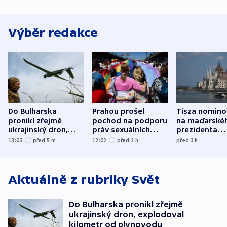
Výběr redakce
Do Bulharska
Prahou prošel
Tisza nomino
pronikl zřejmě
pochod na podporu
na maďarské
ukrajinský dron,
práv sexuálních
prezidenta
explodoval kilometr
menšin
bývalého šéf
13:05
před 5
m
12:02
před 2
h
před 3
h
od plynovodu
nejvyššího s
Aktuálně z rubriky
Svět
Do Bulharska pronikl zřejmě
ukrajinský dron, explodoval
kilometr od plynovodu