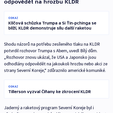
odpovědět na hrozbu KLDR
ODKAZ
Klíčová schůzka Trumpa a Si Ťin-pchinga se
blíží, KLDR demonstruje sílu další raketou
Shodu názorů na potřebu zesíleného tlaku na KLDR
potvrdil rozhovor Trumpa s Abem, uvedl Bílý dům.
„Rozhovor znovu ukázal, že USA a Japonsko jsou
odhodlány odpovědět na jakoukoli hrozbu nebo akci ze
strany Severní Koreje,“ zdůraznilo americké komuniké.
ODKAZ
Tillerson vyzval Číňany ke zkrocení KLDR
Jaderný a raketový program Severní Koreje byl i