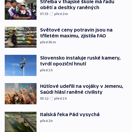
Střelba v thajské škole má řadu
obětí a desítky raněných
07:33
před 2
m
Světové ceny potravin jsou na
tříletém maximu, zjistila FAO
před 36
m
Slovensko instaluje ruské kamery,
tvrdí opoziční hnutí
před 1
h
Hútíové udeřili na vojáky v Jemenu,
Saúdi hlásí raněné civilisty
03:12
před 1
h
Italská řeka Pád vysychá
před 2
h