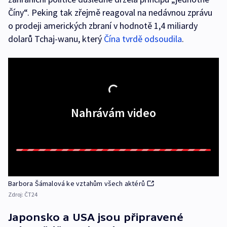
Číny“. Peking tak zřejmě reagoval na nedávnou zprávu
o prodeji amerických zbraní v hodnotě 1,4 miliardy
dolarů Tchaj-wanu, který
Čína tvrdě odsoudila
.
Nahrávám video
Barbora Šámalová ke vztahům všech aktérů
Zdroj:
ČT24
Japonsko a USA jsou připravené