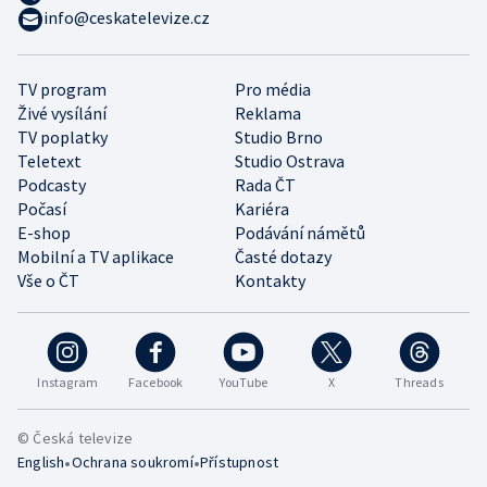
info@ceskatelevize.cz
TV program
Pro média
Živé vysílání
Reklama
TV poplatky
Studio Brno
Teletext
Studio Ostrava
Podcasty
Rada ČT
Počasí
Kariéra
E-shop
Podávání námětů
Mobilní a TV aplikace
Časté dotazy
Vše o ČT
Kontakty
Instagram
Facebook
YouTube
X
Threads
© Česká televize
•
•
English
Ochrana soukromí
Přístupnost