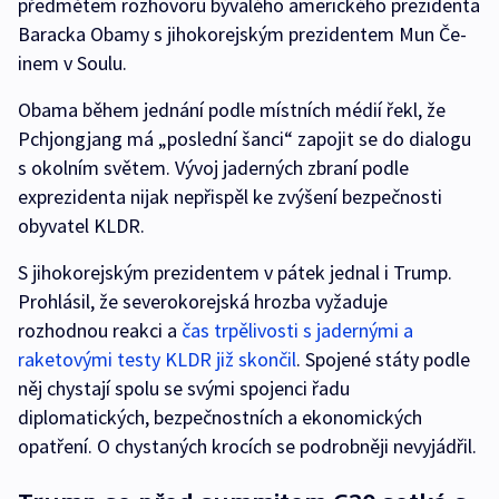
předmětem rozhovoru bývalého amerického prezidenta
Baracka Obamy s jihokorejským prezidentem Mun Če-
inem v Soulu.
Obama během jednání podle místních médií řekl, že
Pchjongjang má „poslední šanci“ zapojit se do dialogu
s okolním světem. Vývoj jaderných zbraní podle
exprezidenta nijak nepřispěl ke zvýšení bezpečnosti
obyvatel KLDR.
S jihokorejským prezidentem v pátek jednal i Trump.
Prohlásil, že severokorejská hrozba vyžaduje
rozhodnou reakci a
čas trpělivosti s jadernými a
raketovými testy KLDR již skončil
. Spojené státy podle
něj chystají spolu se svými spojenci řadu
diplomatických, bezpečnostních a ekonomických
opatření. O chystaných krocích se podrobněji nevyjádřil.