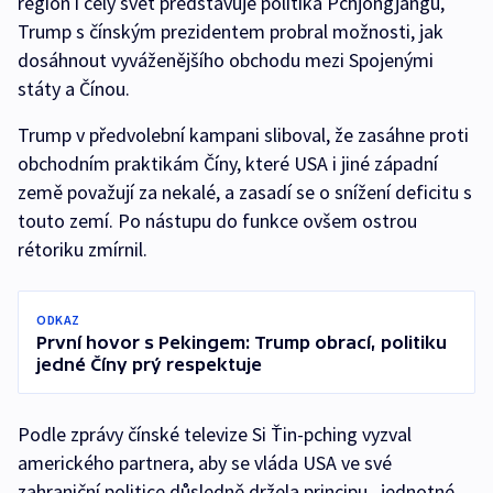
region i celý svět představuje politika Pchjongjangu,
Trump s čínským prezidentem probral možnosti, jak
dosáhnout vyváženějšího obchodu mezi Spojenými
státy a Čínou.
Trump v předvolební kampani sliboval, že zasáhne proti
obchodním praktikám Číny, které USA i jiné západní
země považují za nekalé, a zasadí se o snížení deficitu s
touto zemí. Po nástupu do funkce ovšem ostrou
rétoriku zmírnil.
ODKAZ
První hovor s Pekingem: Trump obrací, politiku
jedné Číny prý respektuje
Podle zprávy čínské televize Si Ťin-pching vyzval
amerického partnera, aby se vláda USA ve své
zahraniční politice důsledně držela principu „jednotné