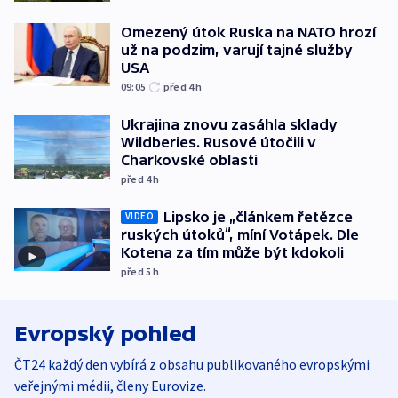
Omezený útok Ruska na NATO hrozí
už na podzim, varují tajné služby
USA
09:05
před 4
h
Ukrajina znovu zasáhla sklady
Wildberies. Rusové útočili v
Charkovské oblasti
před 4
h
Lipsko je „článkem řetězce
VIDEO
ruských útoků“, míní Votápek. Dle
Kotena za tím může být kdokoli
před 5
h
Evropský pohled
ČT24 každý den vybírá z obsahu publikovaného evropskými
veřejnými médii, členy Eurovize.