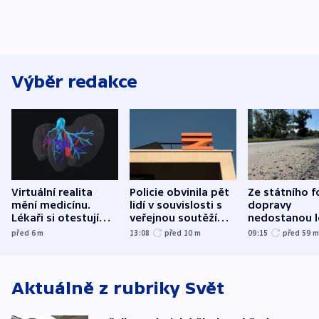
Výběr redakce
Virtuální realita
Policie obvinila pět
Ze státního 
mění medicínu.
lidí v souvislosti s
dopravy
Lékaři si otestují
veřejnou soutěží
nedostanou l
každý řez, říká
Správy železnic
kraje na silni
před 6
m
13:08
před 10
m
09:15
před 59
český expert
korunu, řekl 
Aktuálně z rubriky
Svět