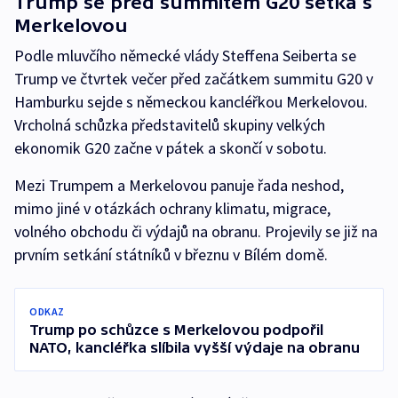
Trump se před summitem G20 setká s
Merkelovou
Podle mluvčího německé vlády Steffena Seiberta se
Trump ve čtvrtek večer před začátkem summitu G20 v
Hamburku sejde s německou kancléřkou Merkelovou.
Vrcholná schůzka představitelů skupiny velkých
ekonomik G20 začne v pátek a skončí v sobotu.
Mezi Trumpem a Merkelovou panuje řada neshod,
mimo jiné v otázkách ochrany klimatu, migrace,
volného obchodu či výdajů na obranu. Projevily se již na
prvním setkání státníků v březnu v Bílém domě.
ODKAZ
Trump po schůzce s Merkelovou podpořil
NATO, kancléřka slíbila vyšší výdaje na obranu