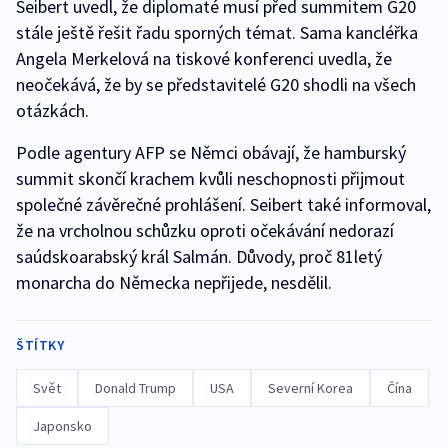
Seibert uvedl, že diplomaté musí před summitem G20
stále ještě řešit řadu sporných témat. Sama kancléřka
Angela Merkelová na tiskové konferenci uvedla, že
neočekává, že by se představitelé G20 shodli na všech
otázkách.
Podle agentury AFP se Němci obávají, že hamburský
summit skončí krachem kvůli neschopnosti přijmout
společné závěrečné prohlášení. Seibert také informoval,
že na vrcholnou schůzku oproti očekávání nedorazí
saúdskoarabský král Salmán. Důvody, proč 81letý
monarcha do Německa nepřijede, nesdělil.
ŠTÍTKY
Svět
Donald Trump
USA
Severní Korea
Čína
Japonsko