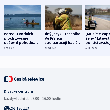
Pobyt u vodních
Jiný jazyk i technika.
„Musíme zapo
ploch zvyšuje
Ve Francii
ženy.“ Litevšt
duševní pohodu,
spolupracují hasiči z
politici zvažuj
ukázala
různých zemí
dohodu o
před 6
h
před 22
h
5. 8. 2026
mezinárodní studie
demografii
Divácké centrum
každý všední den:
8:00—16:00 hodin
261 136 113