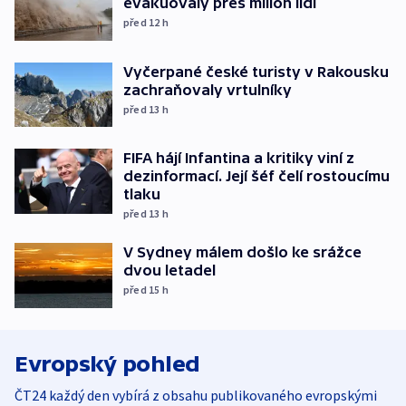
evakuovaly přes milion lidí
před 12
h
Vyčerpané české turisty v Rakousku
zachraňovaly vrtulníky
před 13
h
FIFA hájí Infantina a kritiky viní z
dezinformací. Její šéf čelí rostoucímu
tlaku
před 13
h
V Sydney málem došlo ke srážce
dvou letadel
před 15
h
Evropský pohled
ČT24 každý den vybírá z obsahu publikovaného evropskými