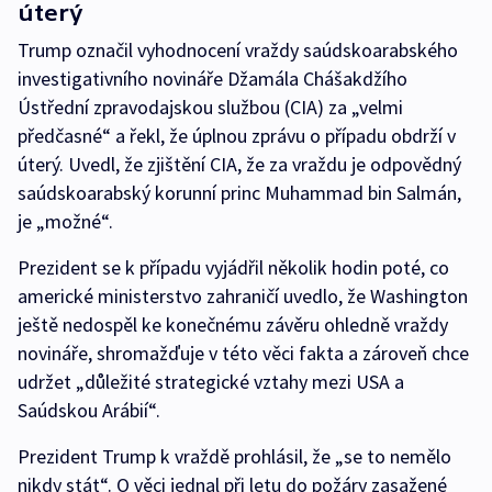
úterý
Trump označil vyhodnocení vraždy saúdskoarabského
investigativního novináře Džamála Chášakdžího
Ústřední zpravodajskou službou (CIA) za „velmi
předčasné“ a řekl, že úplnou zprávu o případu obdrží v
úterý. Uvedl, že zjištění CIA, že za vraždu je odpovědný
saúdskoarabský korunní princ Muhammad bin Salmán,
je „možné“.
Prezident se k případu vyjádřil několik hodin poté, co
americké ministerstvo zahraničí uvedlo, že Washington
ještě nedospěl ke konečnému závěru ohledně vraždy
novináře, shromažďuje v této věci fakta a zároveň chce
udržet „důležité strategické vztahy mezi USA a
Saúdskou Arábií“.
Prezident Trump k vraždě prohlásil, že „se to nemělo
nikdy stát“. O věci jednal při letu do požáry zasažené