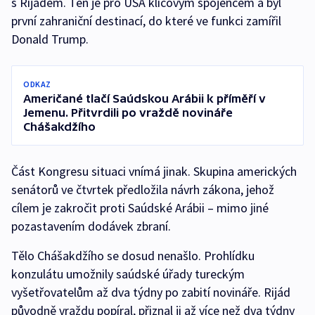
s Rijádem. Ten je pro USA klíčovým spojencem a byl
první zahraniční destinací, do které ve funkci zamířil
Donald Trump.
ODKAZ
Američané tlačí Saúdskou Arábii k příměří v
Jemenu. Přitvrdili po vraždě novináře
Chášakdžího
Část Kongresu situaci vnímá jinak. Skupina amerických
senátorů ve čtvrtek předložila návrh zákona, jehož
cílem je zakročit proti Saúdské Arábii – mimo jiné
pozastavením dodávek zbraní.
Tělo Chášakdžího se dosud nenašlo. Prohlídku
konzulátu umožnily saúdské úřady tureckým
vyšetřovatelům až dva týdny po zabití novináře. Rijád
původně vraždu popíral, přiznal ji až více než dva týdny