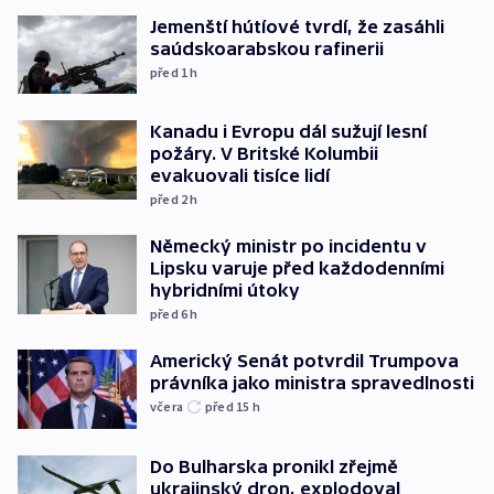
Jemenští hútíové tvrdí, že zasáhli
saúdskoarabskou rafinerii
před 1
h
Kanadu i Evropu dál sužují lesní
požáry. V Britské Kolumbii
evakuovali tisíce lidí
před 2
h
Německý ministr po incidentu v
Lipsku varuje před každodenními
hybridními útoky
před 6
h
Americký Senát potvrdil Trumpova
právníka jako ministra spravedlnosti
včera
před 15
h
Do Bulharska pronikl zřejmě
ukrajinský dron, explodoval