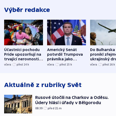
Výběr redakce
Účastníci pochodu
Americký Senát
Do Bulharska
Pride upozorňují na
potvrdil Trumpova
pronikl zřejm
trvající nerovnosti i
právníka jako
ukrajinský dr
společenskou
ministra
explodoval k
včera
před 14
h
včera
před 15
h
včera
před 16
h
atmosféru
spravedlnosti
od plynovod
Aktuálně z rubriky
Svět
Rusové útočili na Charkov a Oděsu.
Údery hlásí i úřady v Bělgorodu
08:39
před 21
m