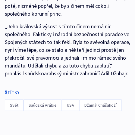
poté, nicméně popřel, že by s činem měl cokoli
společného korunní princ.
„Jeho královská výsost s tímto činem nemá nic
společného. Fakticky i národní bezpečnostní poradce ve
Spojených státech to tak řekl. Byla to svévolná operace,
nyní víme lépe, co se stalo a někteří jedinci prostě jen
překročili své pravomoci a jednali i mimo rámec svého
mandátu. Udělali chybu a za tuto chybu zaplatí,“
prohlásil saúdskoarabský ministr zahraničí Ádil Džubajr.
ŠTÍTKY
Svět
Saúdská Arábie
USA
Džamál Chášakdží