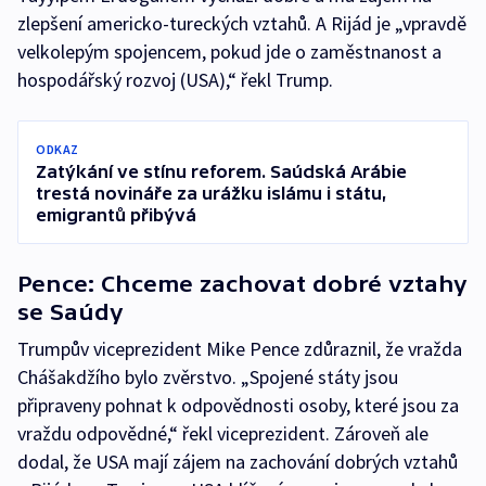
zlepšení americko-tureckých vztahů. A Rijád je „vpravdě
velkolepým spojencem, pokud jde o zaměstnanost a
hospodářský rozvoj (USA),“ řekl Trump.
ODKAZ
Zatýkání ve stínu reforem. Saúdská Arábie
trestá novináře za urážku islámu i státu,
emigrantů přibývá
Pence: Chceme zachovat dobré vztahy
se Saúdy
Trumpův viceprezident Mike Pence zdůraznil, že vražda
Chášakdžího bylo zvěrstvo. „Spojené státy jsou
připraveny pohnat k odpovědnosti osoby, které jsou za
vraždu odpovědné,“ řekl viceprezident. Zároveň ale
dodal, že USA mají zájem na zachování dobrých vztahů