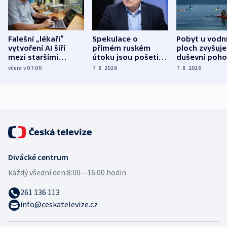
Falešní „lékaři“
Spekulace o
Pobyt u vodn
vytvoření AI šíří
přímém ruském
ploch zvyšuje
mezi staršími
útoku jsou pošetilé,
duševní poho
Poláky nebezpečné
míní estonský
ukázala
včera v 07:00
7. 8. 2026
7. 8. 2026
zdravotní rady
bezpečnostní
mezinárodní 
expert
Divácké centrum
každý všední den:
8:00—16:00 hodin
261 136 113
info@ceskatelevize.cz