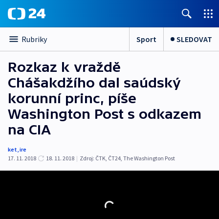
Sport
SLEDOVAT
Rubriky
Rozkaz k vraždě
Chášakdžího dal saúdský
korunní princ, píše
Washington Post s odkazem
na CIA
ket
,
ire
17. 11. 2018
18. 11. 2018
|
Zdroj:
ČTK
,
ČT24
,
The Washington Post