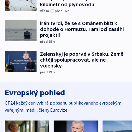
kilometr od plynovodu
včera
před 16
h
Írán tvrdí, že se s Ománem blíží k
dohodě o Hormuzu. Tam loď zasáhl
projektil
před 18
h
Zelenskyj je poprvé v Srbsku. Země
chtějí spolupracovat, ale ne
vojensky
před 19
h
Evropský pohled
ČT24 každý den vybírá z obsahu publikovaného evropskými
veřejnými médii, členy Eurovize.