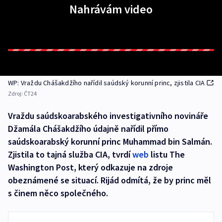
Nahrávám video
WP: Vraždu Chášakdžího nařídil saúdský korunní princ, zjistila CIA
Zdroj:
ČT24
Vraždu saúdskoarabského investigativního novináře
Džamála Chášakdžího údajně nařídil přímo
saúdskoarabský korunní princ Muhammad bin Salmán.
Zjistila to tajná služba CIA, tvrdí
web
listu The
Washington Post, který odkazuje na zdroje
obeznámené se situací. Rijád odmítá, že by princ měl
s činem něco společného.