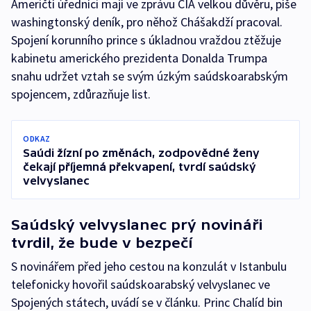
Američtí úředníci mají ve zprávu CIA velkou důvěru, píše
washingtonský deník, pro něhož Chášakdží pracoval.
Spojení korunního prince s úkladnou vraždou ztěžuje
kabinetu amerického prezidenta Donalda Trumpa
snahu udržet vztah se svým úzkým saúdskoarabským
spojencem, zdůrazňuje list.
ODKAZ
Saúdi žízní po změnách, zodpovědné ženy
čekají příjemná překvapení, tvrdí saúdský
velvyslanec
Saúdský velvyslanec prý novináři
tvrdil, že bude v bezpečí
S novinářem před jeho cestou na konzulát v Istanbulu
telefonicky hovořil saúdskoarabský velvyslanec ve
Spojených státech, uvádí se v článku. Princ Chalíd bin