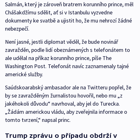
Salmán, který je zároveň bratrem korunního prince, měl
Chášakdžímu sdělit, ať si v Istanbulu vyzvedne
dokumenty ke svatbě a ujistit ho, že mu nehrozí žádné
nebezpečí.
Není jasné, jestli diplomat věděl, že bude novinář
zavražděn, podle lidí obeznámených s telefonátem to
ale udělal na příkaz korunního prince, píše The
Washington Post. Telefonát navíc zaznamenaly tajné
americké služby.
Saúdskoarabský ambasador ale na Twitteru popřel, že
by se zavražděným žurnalistou hovořil, nebo mu „z
jakéhokoli důvodu“ navrhoval, aby jel do Turecka.
„Žádám americkou vládu, aby zveřejnila informace o
tomto tvrzení,“ napsal princ.
Trump zprávu o případu obdrží v