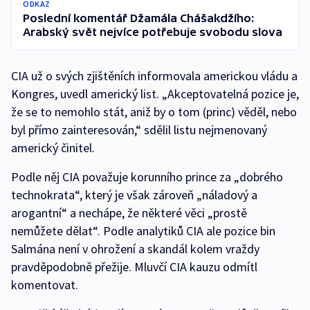
ODKAZ
Poslední komentář Džamála Chášakdžího:
Arabský svět nejvíce potřebuje svobodu slova
CIA už o svých zjištěních informovala americkou vládu a
Kongres, uvedl americký list. „Akceptovatelná pozice je,
že se to nemohlo stát, aniž by o tom (princ) věděl, nebo
byl přímo zainteresován,“ sdělil listu nejmenovaný
americký činitel.
Podle něj CIA považuje korunního prince za „dobrého
technokrata“, který je však zároveň „náladový a
arogantní“ a nechápe, že některé věci „prostě
nemůžete dělat“. Podle analytiků CIA ale pozice bin
Salmána není v ohrožení a skandál kolem vraždy
pravděpodobně přežije. Mluvčí CIA kauzu odmítl
komentovat.