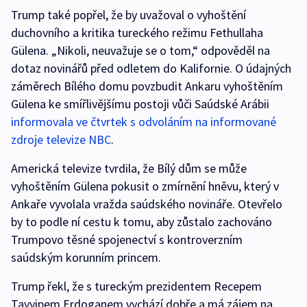
Trump také popřel, že by uvažoval o vyhoštění
duchovního a kritika tureckého režimu Fethullaha
Gülena. „Nikoli, neuvažuje se o tom,“ odpověděl na
dotaz novinářů před odletem do Kalifornie. O údajných
záměrech Bílého domu povzbudit Ankaru vyhoštěním
Gülena ke smířlivějšímu postoji vůči Saúdské Arábii
informovala ve čtvrtek s odvoláním na informované
zdroje televize NBC
.
Americká televize tvrdila, že Bílý dům se může
vyhoštěním Gülena pokusit o zmírnění hněvu, který v
Ankaře vyvolala vražda saúdského novináře. Otevřelo
by to podle ní cestu k tomu, aby zůstalo zachováno
Trumpovo těsné spojenectví s kontroverzním
saúdským korunním princem.
Trump řekl, že s tureckým prezidentem Recepem
Tayyipem Erdoganem vychází dobře a má zájem na