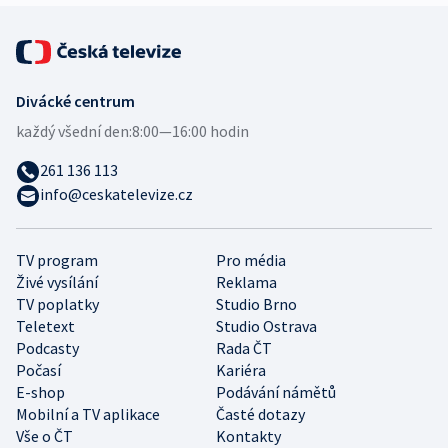
Divácké centrum
každý všední den:
8:00—16:00 hodin
261 136 113
info@ceskatelevize.cz
TV program
Pro média
Živé vysílání
Reklama
TV poplatky
Studio Brno
Teletext
Studio Ostrava
Podcasty
Rada ČT
Počasí
Kariéra
E-shop
Podávání námětů
Mobilní a TV aplikace
Časté dotazy
Vše o ČT
Kontakty