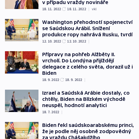
v případu vraždy novináře
18. 11. 2022
18. 11. 2022
|
vkl
Washington přehodnotí spojenectví
se Saúdskou Arábií. Snížení
produkce ropy nahrává Rusku, tvrdí
12. 10. 2022
12. 10. 2022
|
Přípravy na pohřeb Alžběty II.
vrcholí. Do Londýna přijíždějí
delegace z celého světa, dorazil už i
Biden
18. 9. 2022
18. 9. 2022
|
Izrael a Saúdská Arábie dostaly, co
chtěly, Biden na Blízkém východě
neuspěl, hodnotí analytici
18. 7. 2022
|
Biden řekl saúdskoarabskému princi,
že je podle něj osobně zodpovědný
za vraždu Chášakdžího