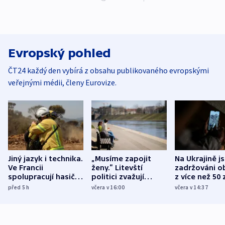
Evropský pohled
ČT24 každý den vybírá z obsahu publikovaného evropskými
veřejnými médii, členy Eurovize.
Jiný jazyk i technika.
„Musíme zapojit
Na Ukrajině j
Ve Francii
ženy.“ Litevští
zadržováni o
spolupracují hasiči z
politici zvažují
z více než 50 
různých zemí
dohodu o
Bojovali na s
před 5
h
včera v 16:00
včera v 14:37
demografii
Ruska