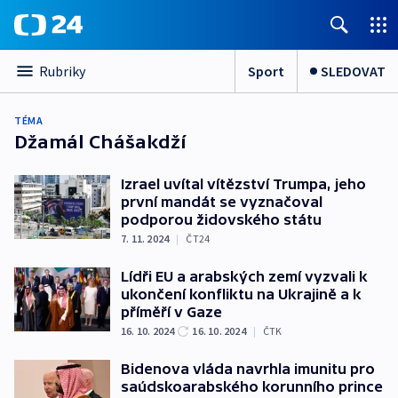
Sport
SLEDOVAT
Rubriky
TÉMA
Džamál Chášakdží
Izrael uvítal vítězství Trumpa, jeho
první mandát se vyznačoval
podporou židovského státu
7. 11. 2024
|
ČT24
Lídři EU a arabských zemí vyzvali k
ukončení konfliktu na Ukrajině a k
příměří v Gaze
16. 10. 2024
16. 10. 2024
|
ČTK
Bidenova vláda navrhla imunitu pro
saúdskoarabského korunního prince