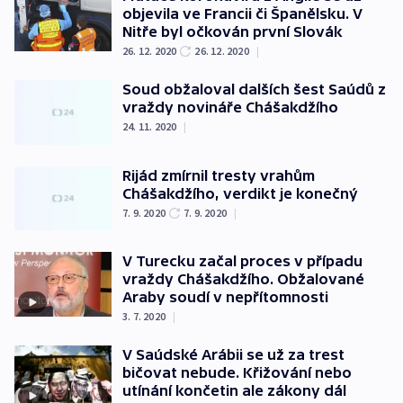
objevila ve Francii či Španělsku. V
Nitře byl očkován první Slovák
26. 12. 2020
26. 12. 2020
|
Soud obžaloval dalších šest Saúdů z
vraždy novináře Chášakdžího
24. 11. 2020
|
Rijád zmírnil tresty vrahům
Chášakdžího, verdikt je konečný
7. 9. 2020
7. 9. 2020
|
V Turecku začal proces v případu
vraždy Chášakdžího. Obžalované
Araby soudí v nepřítomnosti
3. 7. 2020
|
V Saúdské Arábii se už za trest
bičovat nebude. Křižování nebo
utínání končetin ale zákony dál