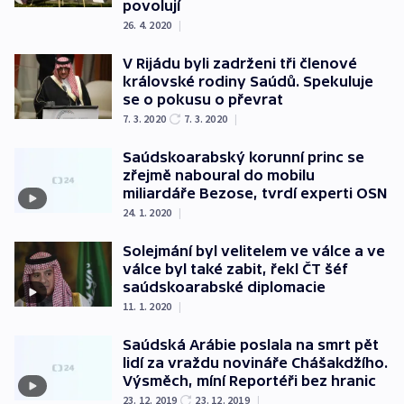
povolují
26. 4. 2020
|
V Rijádu byli zadrženi tři členové
královské rodiny Saúdů. Spekuluje
se o pokusu o převrat
7. 3. 2020
7. 3. 2020
|
Saúdskoarabský korunní princ se
zřejmě naboural do mobilu
miliardáře Bezose, tvrdí experti OSN
24. 1. 2020
|
Solejmání byl velitelem ve válce a ve
válce byl také zabit, řekl ČT šéf
saúdskoarabské diplomacie
11. 1. 2020
|
Saúdská Arábie poslala na smrt pět
lidí za vraždu novináře Chášakdžího.
Výsměch, míní Reportéři bez hranic
23. 12. 2019
23. 12. 2019
|