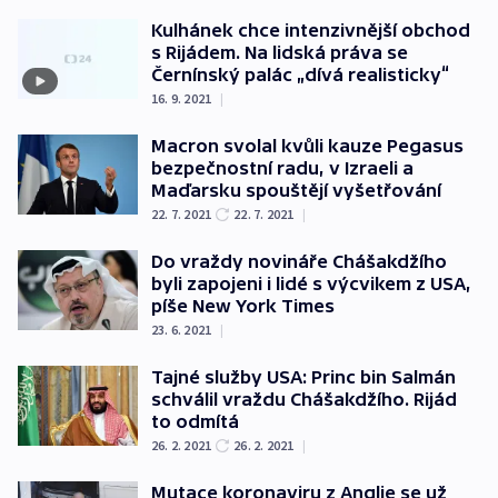
Kulhánek chce intenzivnější obchod
s Rijádem. Na lidská práva se
Černínský palác „dívá realisticky“
16. 9. 2021
|
Macron svolal kvůli kauze Pegasus
bezpečnostní radu, v Izraeli a
Maďarsku spouštějí vyšetřování
22. 7. 2021
22. 7. 2021
|
Do vraždy novináře Chášakdžího
byli zapojeni i lidé s výcvikem z USA,
píše New York Times
23. 6. 2021
|
Tajné služby USA: Princ bin Salmán
schválil vraždu Chášakdžího. Rijád
to odmítá
26. 2. 2021
26. 2. 2021
|
Mutace koronaviru z Anglie se už