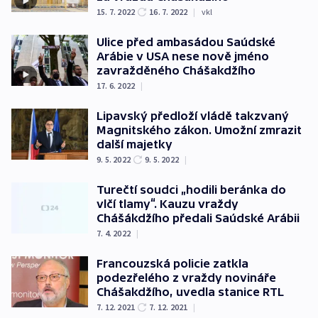
15. 7. 2022
16. 7. 2022
|
vkl
Ulice před ambasádou Saúdské
Arábie v USA nese nově jméno
zavražděného Chášakdžího
17. 6. 2022
|
Lipavský předloží vládě takzvaný
Magnitského zákon. Umožní zmrazit
další majetky
9. 5. 2022
9. 5. 2022
|
Turečtí soudci „hodili beránka do
vlčí tlamy“. Kauzu vraždy
Chášákdžího předali Saúdské Arábii
7. 4. 2022
|
Francouzská policie zatkla
podezřelého z vraždy novináře
Chášakdžího, uvedla stanice RTL
7. 12. 2021
7. 12. 2021
|