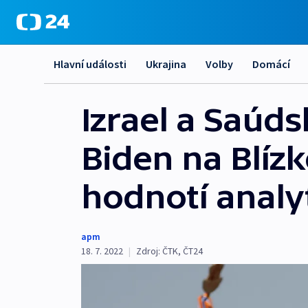
Hlavní události
Ukrajina
Volby
Domácí
Izrael a Saúds
Biden na Blíz
hodnotí analyt
apm
18. 7. 2022
|
Zdroj:
ČTK
,
ČT24