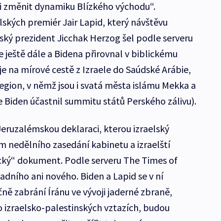
i změnit dynamiku Blízkého východu“.
elských premiér Jair Lapid, který návštěvu
elský prezident Jicchak Herzog šel podle serveru
e ještě dále a Bidena přirovnal v biblickému
 je na mírové cestě z Izraele do Saúdské Arábie,
egion, v němž jsou i svatá města islámu Mekka a
 Biden účastnil summitu států Perského zálivu).
eruzalémskou deklaraci, kterou izraelský
m nedělního zasedání kabinetu a izraelští
orický“ dokument. Podle serveru The Times of
sadního ani nového. Biden a Lapid se v ní
čně zabrání Íránu ve vývoji jaderné zbraně,
o izraelsko-palestinských vztazích, budou