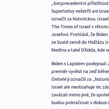
„bezprecedentní příležitost
Superlativy nešetřil ani izra
označil za historickou. Izra
The Times of Israel v rétoric
Josefovi. Prohlásil, že Biden
ze Svaté země do Hidžázu (r
Medína a také Džidda, kde se
Biden s Lapidem podepsali J
premiér vyvěsil na zeď běhe
činitelé ji označili za „hist
Israel ale neobsahuje nic zá
zavázali mimo jiné, že spole
budou pokračovat v diskusi 