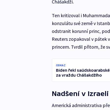
Chášakdží.
Ten kritizoval i Muhammada 
konzulátu své země v Istanb
odstranit korunní princ, pod
Reuters zopakoval v pátek v 
princem. Tvrdil přitom, že sv
ODKAZ
Biden řekl saúdskoarabské
za vraždu Chášakdžího
Nadšení v Izraeli
Americká administrativa pře