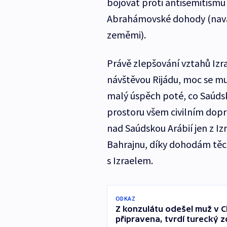
bojovat proti antisemitismu 
Abrahámovské dohody (nava
zeměmi).
Právě zlepšování vztahů Izr
návštěvou Rijádu, moc se mu
malý úspěch poté, co Saúds
prostoru všem civilním dopr
nad Saúdskou Arábií jen z I
Bahrajnu, díky dohodám těc
s Izraelem.
ODKAZ
Z konzulátu odešel muž v C
připravena, tvrdí turecký z