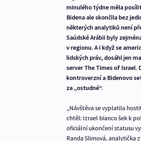
minulého týdne měla posílit
Bidena ale skončila bez je
některých analytiků není př
Saúdské Arábii byly zejména 
v regionu. A i když se ameri
lidských práv, dosáhl jen m
server The Times of Israel.
kontroverzní a Bidenovo s
za „ostudné“.
„Návštěva se vyplatila hostit
chtěl: Izrael bianco šek k p
oficiální ukončení statusu 
Randa Slimová, analytička z