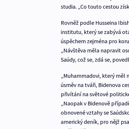
studia. „Co touto cestou získ
Rovněž podle Husseina Ibis
institutu, který se zabývá o
úspěchem zejména pro kor
„Návštěva měla napravit oso
Saúdy, což se, zdá se, povedlo
„Muhammadovi, který měl na 
úsměv na tváři, Bidenova ces
přivítání na světové politic
„Naopak v Bidenově případě 
obnovené vztahy se Saúdsko
americký deník, pro nějž ps