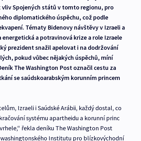
 vliv Spojených států v tomto regionu, pro
diného diplomatického úspěchu, což podle
ekvapení. Tématy Bidenovy návštěvy v Izraeli a
energetická a potravinová krize a role Izraele
cký prezident snažil apelovat i na dodržování
alých, pokud vůbec nějakých úspěchů, míní
 Deník The Washington Post označil cestu za
etkání se saúdskoarabským korunním princem
elům, Izraeli i Saúdské Arábii, každý dostal, co
okračování systému apartheidu a korunní princ
vyvrhele,“ řekla deníku The Washington Post
 washingtonského Institutu pro blízkovýchodní