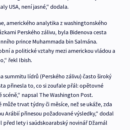
aly USA, není jasné,“ dodala.
he, amerického analytika z washingtonského
tázkami Perského zálivu, byla Bidenova cesta
unního prince Muhammada bin Salmána.
bní a politické vztahy mezi americkou vládou a
,“ řekl Ibish.
summitu lídrů (Perského zálivu) často široký
ta přinesla to, co si zoufale přál: opětovné
ké scéně,“ napsal The Washington Post.
může trvat týdny či měsíce, než se ukáže, zda
u Arábií přinesou požadované výsledky,“ dodal
al před lety i saúdskoarabský novinář Džamál