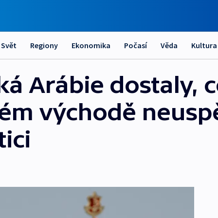
Svět
Regiony
Ekonomika
Počasí
Věda
Kultura
ká Arábie dostaly, c
kém východě neuspě
ici