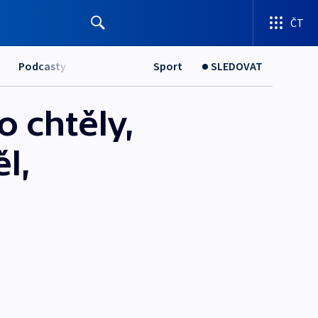
ČT
Podcasty
Sport
SLEDOVAT
o chtěly,
l,