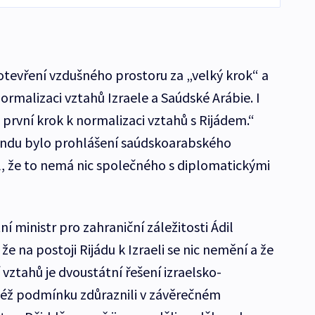
 otevření vzdušného prostoru za „velký krok“ a
normalizaci vztahů Izraele a Saúdské Arábie. I
 první krok k normalizaci vztahů s Rijádem.“
endu bylo prohlášení saúdskoarabského
kl, že to nemá nic společného s diplomatickými
 ministr pro zahraniční záležitosti Ádil
že na postoji Rijádu k Izraeli se nic nemění a že
ztahů je dvoustátní řešení izraelsko-
též podmínku zdůraznili v závěrečném