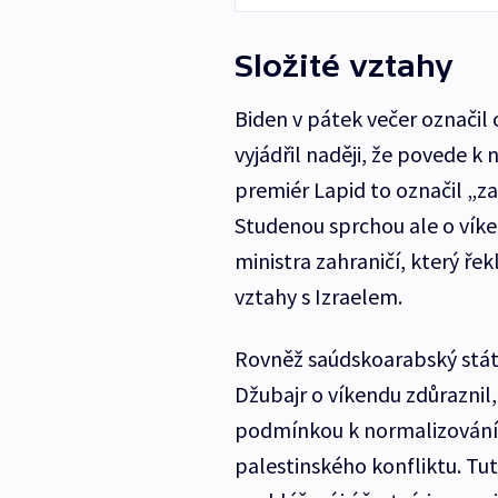
Složité vztahy
Biden v pátek večer označil
vyjádřil naději, že povede k 
premiér Lapid to označil „za
Studenou sprchou ale o vík
ministra zahraničí, který ře
vztahy s Izraelem.
Rovněž saúdskoarabský státní
Džubajr o víkendu zdůraznil, 
podmínkou k normalizování v
palestinského konfliktu. Tu