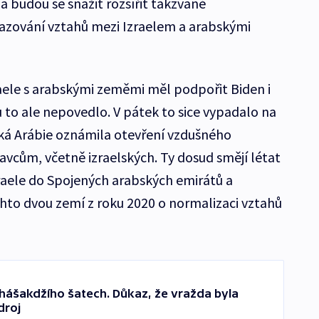
a budou se snažit rozšířit takzvané
zování vztahů mezi Izraelem a arabskými
aele s arabskými zeměmi měl podpořit Biden i
 to ale nepovedlo. V pátek to sice vypadalo na
ká Arábie oznámila otevření vzdušného
avcům, včetně izraelských. Ty dosud smějí létat
zraele do Spojených arabských emirátů a
hto dvou zemí z roku 2020 o normalizaci vztahů
hášakdžího šatech. Důkaz, že vražda byla
droj