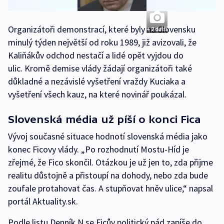
Organizátoři demonstrací, které byly na Slovensku
+ 2 další
minulý týden největší od roku 1989, již avizovali, že
Kaliňákův odchod nestačí a lidé opět vyjdou do
ulic. Kromě demise vlády žádají organizátoři také
důkladné a nezávislé vyšetření vraždy Kuciaka a
vyšetření všech kauz, na které novinář poukázal.
Slovenská média už píší o konci Fica
Vývoj současné situace hodnotí slovenská média jako
konec Ficovy vlády. „Po rozhodnutí Mostu-Híd je
zřejmé, že Fico skončil. Otázkou je už jen to, zda přijme
realitu důstojně a přistoupí na dohody, nebo zda bude
zoufale protahovat čas. A stupňovat hněv ulice,“ napsal
portál Aktuality.sk.
Podle listu Denník N se Ficův politický pád zapíše do