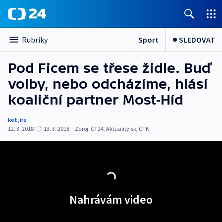
Sport
SLEDOVAT
Rubriky
Pod Ficem se třese židle. Buď
volby, nebo odcházíme, hlásí
koaliční partner Most-Híd
ket
,
ire
12. 3. 2018
13. 3. 2018
|
Zdroj:
ČT24
,
Aktuality.sk
,
ČTK
Nahrávám video