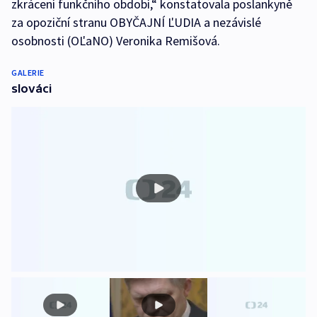
zkrácení funkčního období,“ konstatovala poslankyně
za opoziční stranu OBYČAJNÍ ĽUDIA a nezávislé
osobnosti (OĽaNO) Veronika Remišová.
GALERIE
slováci