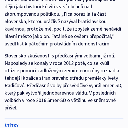
dějin jako historické vítězství občanů nad
zkorumpovanou politikou. „Fica porazila ta část
Slovenska, kterou urážlivě nazýval bratislavskou
kavárnou, protože měl pocit, že i zbytek země nenávidí
hlavní město jako on. Fatálně se ovšem přepočítal,“
uvedl list k pátečním protivládním demonstracím.
Slovensko zkušenosti s předčasnými volbami již má.
Naposledy se konaly v roce 2012 poté, co se kvůli
otázce pomoci zadluženým zemím eurozóny rozpadla
tehdejší koalice stran pravého středu premiérky Ivety
Radičové. Předčasné volby přesvědčivě vyhrál Smer-SD,
který pak vytvořil jednobarevnou vládu. V posledních
volbách v roce 2016 Smer-SD o většinu ve sněmovně
přišel.
ŠTÍTKY