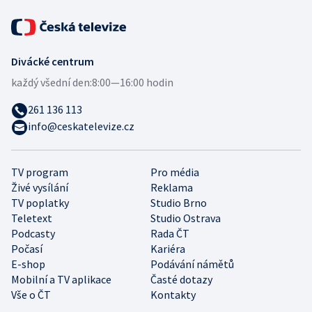
Divácké centrum
každý všední den:
8:00—16:00 hodin
261 136 113
info@ceskatelevize.cz
TV program
Pro média
Živé vysílání
Reklama
TV poplatky
Studio Brno
Teletext
Studio Ostrava
Podcasty
Rada ČT
Počasí
Kariéra
E-shop
Podávání námětů
Mobilní a TV aplikace
Časté dotazy
Vše o ČT
Kontakty