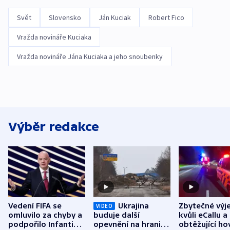
Svět
Slovensko
Ján Kuciak
Robert Fico
Vražda novináře Kuciaka
Vražda novináře Jána Kuciaka a jeho snoubenky
Výběr redakce
Vedení FIFA se
Ukrajina
Zbytečné výj
VIDEO
omluvilo za chyby a
buduje další
kvůli eCallu a
podpořilo Infantina.
opevnění na hranici
obtěžující ho