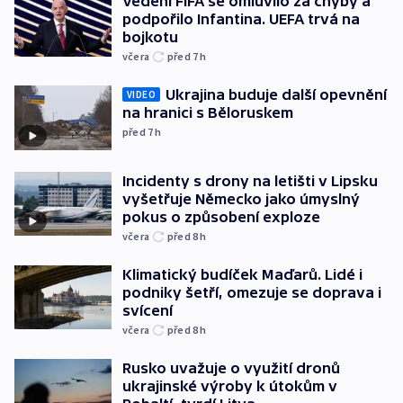
Vedení FIFA se omluvilo za chyby a
podpořilo Infantina. UEFA trvá na
bojkotu
včera
před 7
h
Ukrajina buduje další opevnění
VIDEO
na hranici s Běloruskem
před 7
h
Incidenty s drony na letišti v Lipsku
vyšetřuje Německo jako úmyslný
pokus o způsobení exploze
včera
před 8
h
Klimatický budíček Maďarů. Lidé i
podniky šetří, omezuje se doprava i
svícení
včera
před 8
h
Rusko uvažuje o využití dronů
ukrajinské výroby k útokům v