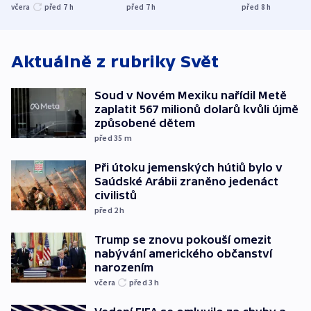
UEFA trvá na
s Běloruskem
zdržují záchr
včera
před 7
h
před 7
h
před 8
h
bojkotu
Aktuálně z rubriky
Svět
Soud v Novém Mexiku nařídil Metě
zaplatit 567 milionů dolarů kvůli újmě
způsobené dětem
před 35
m
Při útoku jemenských hútiů bylo v
Saúdské Arábii zraněno jedenáct
civilistů
před 2
h
Trump se znovu pokouší omezit
nabývání amerického občanství
narozením
včera
před 3
h