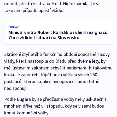
odmítl, přestože strana Most-Híd oznámila, že v
takovém případě opustí vládu.
ODKAZ
Ministr vnitra Robert Kaliňák oznámil rezignaci.
Chce zklidnit situaci na Slovensku
Zkrácení čtyřletého funkčního období současné Ficovy
vlády, která nastoupila do úřadu před dvěma lety, by
měl ústavním zákonem schválit parlament. K takovému
kroku je zapotřebí třípětinová většina všech 150
poslanců, kterou koalice ani opozice samostatně
nedisponují.
Podle Bugára by se předčasné volby měly uskutečnit
mnohem dříve než v listopadu, kdy se v zemi budou
konat komunální volby.