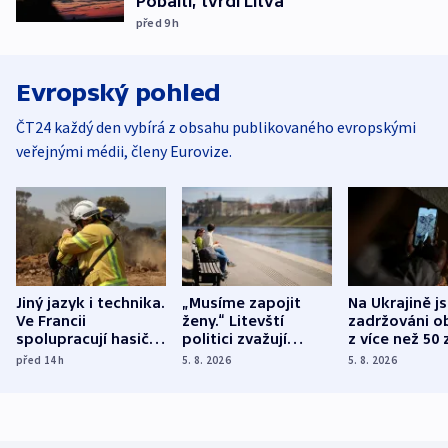
Pobaltí, tvrdí Litva
před 9
h
Evropský pohled
ČT24 každý den vybírá z obsahu publikovaného evropskými
veřejnými médii, členy Eurovize.
Jiný jazyk i technika.
„Musíme zapojit
Na Ukrajině j
Ve Francii
ženy.“ Litevští
zadržováni o
spolupracují hasiči z
politici zvažují
z více než 50 
různých zemí
dohodu o
Bojovali na s
před 14
h
5. 8. 2026
5. 8. 2026
demografii
Ruska