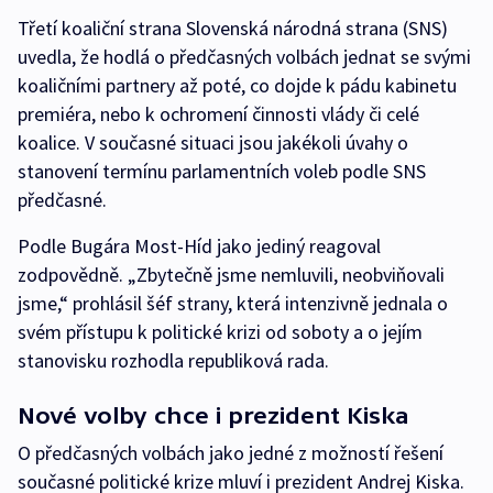
Třetí koaliční strana Slovenská národná strana (SNS)
uvedla, že hodlá o předčasných volbách jednat se svými
koaličními partnery až poté, co dojde k pádu kabinetu
premiéra, nebo k ochromení činnosti vlády či celé
koalice. V současné situaci jsou jakékoli úvahy o
stanovení termínu parlamentních voleb podle SNS
předčasné.
Podle Bugára Most-Híd jako jediný reagoval
zodpovědně. „Zbytečně jsme nemluvili, neobviňovali
jsme,“ prohlásil šéf strany, která intenzivně jednala o
svém přístupu k politické krizi od soboty a o jejím
stanovisku rozhodla republiková rada.
Nové volby chce i prezident Kiska
O předčasných volbách jako jedné z možností řešení
současné politické krize mluví i prezident Andrej Kiska.