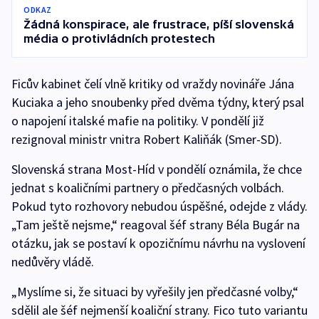
ODKAZ
Žádná konspirace, ale frustrace, píší slovenská
média o protivládních protestech
Ficův kabinet čelí vlně kritiky od vraždy novináře Jána
Kuciaka a jeho snoubenky před dvěma týdny, který psal
o napojení italské mafie na politiky. V pondělí již
rezignoval ministr vnitra Robert Kaliňák (Smer-SD).
Slovenská strana Most-Híd v pondělí oznámila, že chce
jednat s koaličními partnery o předčasných volbách.
Pokud tyto rozhovory nebudou úspěšné, odejde z vlády.
„Tam ještě nejsme,“ reagoval šéf strany Béla Bugár na
otázku, jak se postaví k opozičnímu návrhu na vyslovení
nedůvěry vládě.
„Myslíme si, že situaci by vyřešily jen předčasné volby,“
sdělil ale šéf nejmenší koaliční strany. Fico tuto variantu