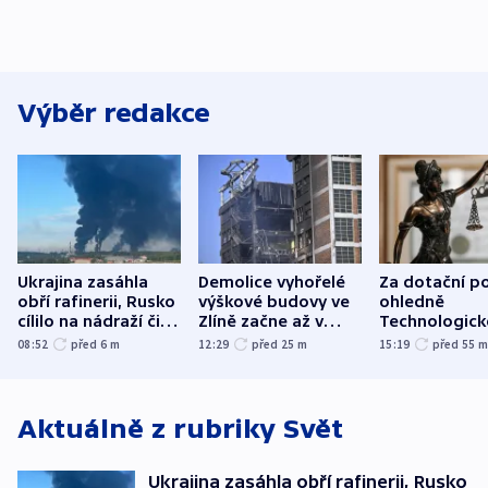
Výběr redakce
Ukrajina zasáhla
Demolice vyhořelé
Za dotační p
obří rafinerii, Rusko
výškové budovy ve
ohledně
cílilo na nádraží či
Zlíně začne až v
Technologic
autobus
následujících dnech
parku poslal
08:52
před 6
m
12:29
před 25
m
15:19
před 55
do vězení dv
Aktuálně z rubriky
Svět
Ukrajina zasáhla obří rafinerii, Rusko