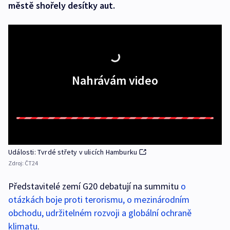
městě shořely desítky aut.
Nahrávám video
Události: Tvrdé střety v ulicích Hamburku
Zdroj:
ČT24
Představitelé zemí G20 debatují na summitu
o
otázkách boje proti terorismu, o mezinárodním
obchodu, udržitelném rozvoji a globální ochraně
klimatu
.