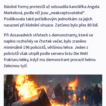
Násilné formy protestů už odsoudila kancléřka Angela
Merkelová, podle níž jsou „neakceptovatelné“.
Poděkovala také pořádkovým jednotkám za jejich
nasazení při klidnění situace. Zatčeno bylo přes 80 lidí.
Při dosavadních střetech s demonstranty, které se
naplno rozhořely ve čtvrtek večer, bylo zraněno
minimálně 196 policistů, většinou lehce. Jeden z
policistů však utrpěl podle serveru listu Die Welt
frakturu lebky, když mu demonstrant prorazil helmu
železnou tyčí.