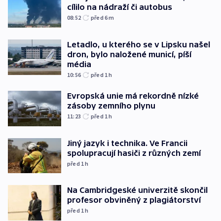
cílilo na nádraží či autobus
08:52
před 6
m
Letadlo, u kterého se v Lipsku našel
dron, bylo naložené municí, píší
média
10:56
před 1
h
Evropská unie má rekordně nízké
zásoby zemního plynu
11:23
před 1
h
Jiný jazyk i technika. Ve Francii
spolupracují hasiči z různých zemí
před 1
h
Na Cambridgeské univerzitě skončil
profesor obviněný z plagiátorství
před 1
h