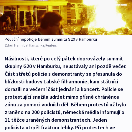
Pouliční nepokoje během summitu G20 v Hamburku
Zdroj:
Hannibal Hanschke/Reuters
Násilnosti, které po celý pátek doprovázely summit
skupiny G20 v Hamburku, neustávaly ani pozdě večer.
Část střetů policie s demonstranty se přesunula do
blízkosti budovy Labské filharmonie, kam státníci
dorazili na večerní část jednání a koncert. Policie se
protestující snažila udržet mimo přísně chráněnou
zónu za pomoci vodních děl. Během protestů už bylo
zraněno na 200 policistů, německá média informují o
11 těžce zraněných demonstrantech. Jeden
policista utrpěl frakturu lebky. Při protestech ve