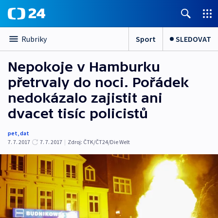
Sport
SLEDOVAT
Rubriky
Nepokoje v Hamburku
přetrvaly do noci. Pořádek
nedokázalo zajistit ani
dvacet tisíc policistů
pet
,
dat
7. 7. 2017
7. 7. 2017
|
Zdroj:
ČTK/ČT24/Die Welt