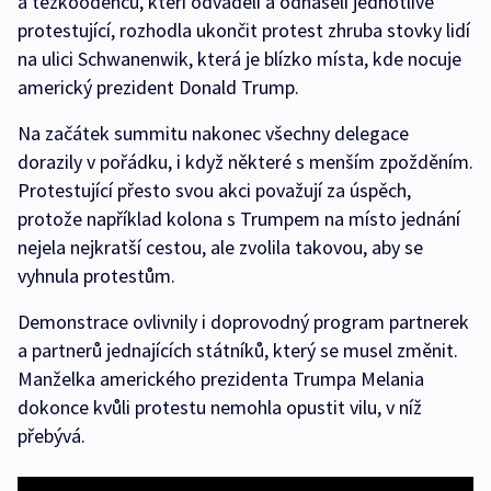
a těžkooděnců, kteří odváděli a odnášeli jednotlivé
protestující, rozhodla ukončit protest zhruba stovky lidí
na ulici Schwanenwik, která je blízko místa, kde nocuje
americký prezident Donald Trump.
Na začátek summitu nakonec všechny delegace
dorazily v pořádku, i když některé s menším zpožděním.
Protestující přesto svou akci považují za úspěch,
protože například kolona s Trumpem na místo jednání
nejela nejkratší cestou, ale zvolila takovou, aby se
vyhnula protestům.
Demonstrace ovlivnily i doprovodný program partnerek
a partnerů jednajících státníků, který se musel změnit.
Manželka amerického prezidenta Trumpa Melania
dokonce kvůli protestu nemohla opustit vilu, v níž
přebývá.