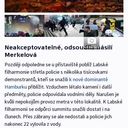
Neakceptovatelné, odsoudila násilí
+ 8 dalších
Merkelová
Později odpoledne se u přístaviště poblíž Labské
filharmonie střetla policie s několika tisícovkami
demonstrantů, kteří se snažili
k nové dominantě
Hamburku
přiblížit. Vzduchem létalo kamení i další
předměty, policie odpovídala vodními děly. Narušen je
kvůli nepokojům provoz metra v této lokalitě. K Labské
filharmonii se odpůrci summitu snažili dostat i na
člunech. Přes zábrany se ale nedostali a policie jich
nakonec 22 vylovila z vody.