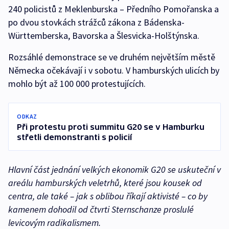
240 policistů z Meklenburska – Předního Pomořanska a
po dvou stovkách strážců zákona z Bádenska-
Württemberska, Bavorska a Šlesvicka-Holštýnska.
Rozsáhlé demonstrace se ve druhém největším městě
Německa očekávají i v sobotu. V hamburských ulicích by
mohlo být až 100 000 protestujících.
ODKAZ
Při protestu proti summitu G20 se v Hamburku
střetli demonstranti s policií
Hlavní část jednání velkých ekonomik G20 se uskuteční v
areálu hamburských veletrhů, které jsou kousek od
centra, ale také – jak s oblibou říkají aktivisté – co by
kamenem dohodil od čtvrti Sternschanze proslulé
levicovým radikalismem.