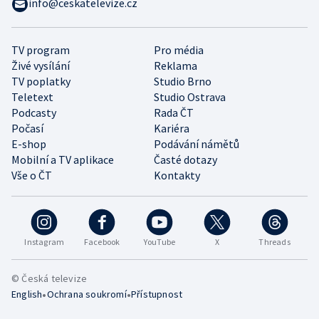
info@ceskatelevize.cz
TV program
Pro média
Živé vysílání
Reklama
TV poplatky
Studio Brno
Teletext
Studio Ostrava
Podcasty
Rada ČT
Počasí
Kariéra
E-shop
Podávání námětů
Mobilní a TV aplikace
Časté dotazy
Vše o ČT
Kontakty
Instagram
Facebook
YouTube
X
Threads
© Česká televize
•
•
English
Ochrana soukromí
Přístupnost