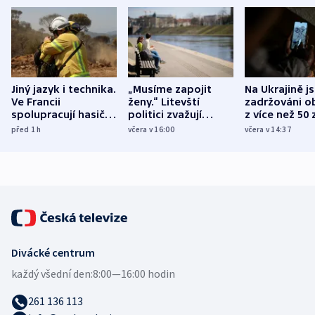
Jiný jazyk i technika.
„Musíme zapojit
Na Ukrajině j
Ve Francii
ženy.“ Litevští
zadržováni o
spolupracují hasiči z
politici zvažují
z více než 50 
různých zemí
dohodu o
Bojovali na s
před 1
h
včera v 16:00
včera v 14:37
demografii
Ruska
Divácké centrum
každý všední den:
8:00—16:00 hodin
261 136 113