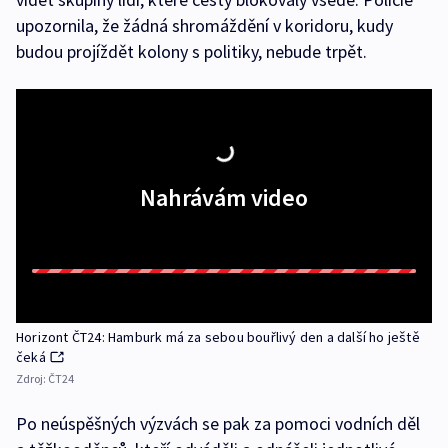
upozornila, že žádná shromáždění v koridoru, kudy
budou projíždět kolony s politiky, nebude trpět.
Nahrávám video
Horizont ČT24: Hamburk má za sebou bouřlivý den a další ho ještě
čeká
Zdroj:
ČT24
Po neúspěšných výzvách se pak za pomoci vodních děl