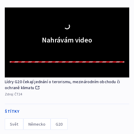
Nahrávám video
Lídry G20 čekají jednání o terorismu, mezinárodním obchodu či
ochraně klimatu
Zdroj:
ČT24
ŠTÍTKY
Svět
Německo
G20