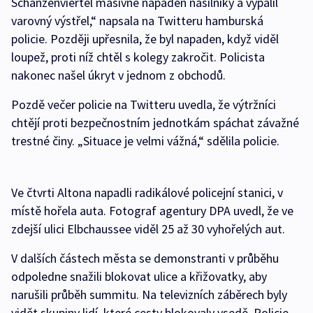
Schanzenviertel masivně napaden násilníky a vypálil
varovný výstřel,“ napsala na Twitteru hamburská
policie. Později upřesnila, že byl napaden, když viděl
loupež, proti níž chtěl s kolegy zakročit. Policista
nakonec našel úkryt v jednom z obchodů.
Pozdě večer policie na Twitteru uvedla, že výtržníci
chtějí proti bezpečnostním jednotkám spáchat závažné
trestné činy. „Situace je velmi vážná,“ sdělila policie.
Ve čtvrti Altona napadli radikálové policejní stanici, v
místě hořela auta. Fotograf agentury DPA uvedl, že ve
zdejší ulici Elbchaussee viděl 25 až 30 vyhořelých aut.
V dalších částech města se demonstranti v průběhu
odpoledne snažili blokovat ulice a křižovatky, aby
narušili průběh summitu. Na televizních záběrech byly
vidět skupiny lidí, které cesty blokovaly vsedě. Policie