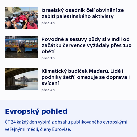
Izraelský osadník čelí obvinění ze
zabití palestinského aktivisty
před 3
h
Povodně a sesuvy půdy si v Indii od
začátku července vyžádaly přes 130
obětí
před 3
h
Klimatický budíček Maďarů. Lidé i
podniky šetří, omezuje se doprava i
svícení
před 4
h
Evropský pohled
ČT24 každý den vybírá z obsahu publikovaného evropskými
veřejnými médii, členy Eurovize.