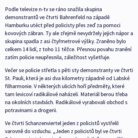
Podle televize n-tv se ráno snažila skupina
demonstrantů ve čtvrti Bahrenfeld na západě
Hamburku utéct před policisty přes zeď za pomoci
kovových zábran. Ty ale zřejmě nevydržely jejich nápor a
skupina spadla z asi čtyřmetrové výšky. Zraněno bylo
celkem 14 lidí, z toho 11 těžce. Přesnou povahu zranění
zatím policie neupřesnila, záležitost vyšetřuje.
Večer se policie střetla s pěti sty demonstranty ve čtvrti
St. Pauli, která je asi dva kilometry západně od Labské
filharmonie. V některých ulicích hoří předměty, které
tam levicoví radikálové naházeli. Materiál berou třeba
na okolních stavbách. Radikálové vyrabovali obchod s
potravinami a drogerii.
Ve čtvrti Schanzenviertel jeden z policistů vystřelil
varovně do vzduchu. „Jeden z policistů byl ve čtvrti