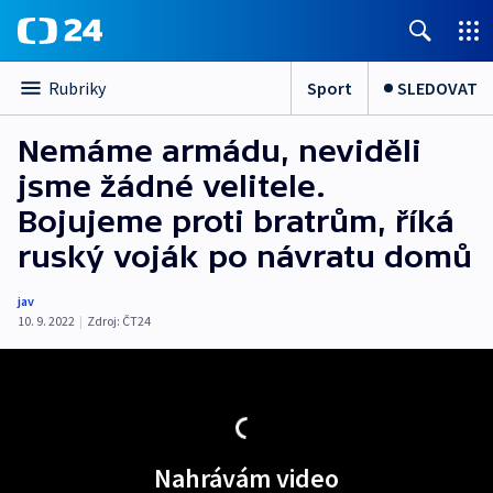
Sport
SLEDOVAT
Rubriky
Nemáme armádu, neviděli
jsme žádné velitele.
Bojujeme proti bratrům, říká
ruský voják po návratu domů
jav
10. 9. 2022
|
Zdroj:
ČT24
Nahrávám video