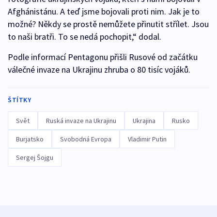
Afghánistánu. A teď jsme bojovali proti nim. Jak je to
možné? Někdy se prostě nemůžete přinutit střílet. Jsou
to naši bratři. To se nedá pochopit,“ dodal.
Podle informací Pentagonu přišli Rusové od začátku
válečné invaze na Ukrajinu zhruba o 80 tisíc vojáků.
ŠTÍTKY
Svět
Ruská invaze na Ukrajinu
Ukrajina
Rusko
Burjatsko
Svobodná Evropa
Vladimir Putin
Sergej Šojgu