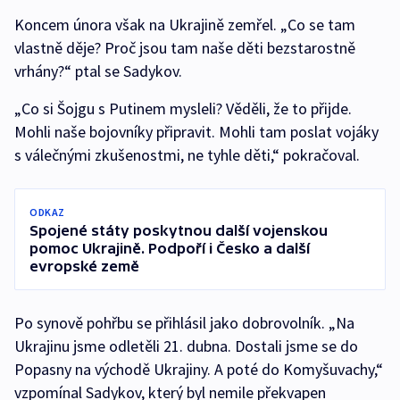
Koncem února však na Ukrajině zemřel. „Co se tam
vlastně děje? Proč jsou tam naše děti bezstarostně
vrhány?“ ptal se Sadykov.
„Co si Šojgu s Putinem mysleli? Věděli, že to přijde.
Mohli naše bojovníky připravit. Mohli tam poslat vojáky
s válečnými zkušenostmi, ne tyhle děti,“ pokračoval.
ODKAZ
Spojené státy poskytnou další vojenskou
pomoc Ukrajině. Podpoří i Česko a další
evropské země
Po synově pohřbu se přihlásil jako dobrovolník. „Na
Ukrajinu jsme odletěli 21. dubna. Dostali jsme se do
Popasny na východě Ukrajiny. A poté do Komyšuvachy,“
vzpomínal Sadykov, který byl nemile překvapen