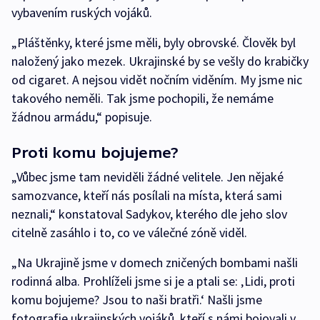
vybavením ruských vojáků.
„Pláštěnky, které jsme měli, byly obrovské. Člověk byl
naložený jako mezek. Ukrajinské by se vešly do krabičky
od cigaret. A nejsou vidět nočním viděním. My jsme nic
takového neměli. Tak jsme pochopili, že nemáme
žádnou armádu,“ popisuje.
Proti komu bojujeme?
„Vůbec jsme tam neviděli žádné velitele. Jen nějaké
samozvance, kteří nás posílali na místa, která sami
neznali,“ konstatoval Sadykov, kterého dle jeho slov
citelně zasáhlo i to, co ve válečné zóně viděl.
„Na Ukrajině jsme v domech zničených bombami našli
rodinná alba. Prohlíželi jsme si je a ptali se: ‚Lidi, proti
komu bojujeme? Jsou to naši bratři.‘ Našli jsme
fotografie ukrajinských vojáků, kteří s námi bojovali v