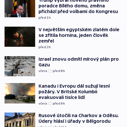
poradce Bílého domu, změna
přichází před volbami do Kongresu
před 1
h
V největším egyptském zlatém dole
se zřítila hornina, jeden člověk
zemřel
před 2
h
Izrael znovu odmítl mírový plán pro
Gazu
včera
před 8
h
Kanadu i Evropu dál sužují lesní
požáry. V Britské Kolumbii
evakuovali tisíce lidí
včera
před 9
h
Rusové útočili na Charkov a Oděsu.
Údery hlásí i úřady v Bělgorodu