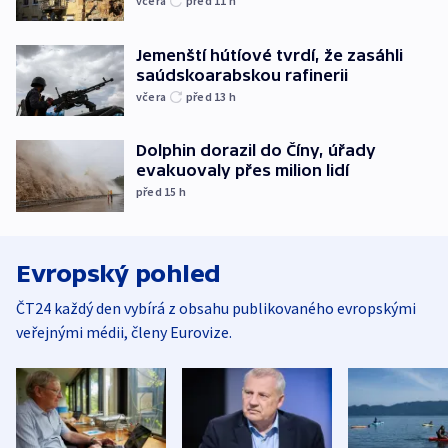
včera
před 11
h
Jemenští hútíové tvrdí, že zasáhli
saúdskoarabskou rafinerii
včera
před 13
h
Dolphin dorazil do Číny, úřady
evakuovaly přes milion lidí
před 15
h
Evropský pohled
ČT24 každý den vybírá z obsahu publikovaného evropskými
veřejnými médii, členy Eurovize.