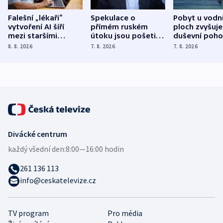
Falešní „lékaři“
Spekulace o
Pobyt u vodn
vytvoření AI šíří
přímém ruském
ploch zvyšuje
mezi staršími
útoku jsou pošetilé,
duševní poho
Poláky nebezpečné
míní estonský
ukázala
8. 8. 2026
7. 8. 2026
7. 8. 2026
zdravotní rady
bezpečnostní
mezinárodní 
expert
Divácké centrum
každý všední den:
8:00—16:00 hodin
261 136 113
info@ceskatelevize.cz
TV program
Pro média