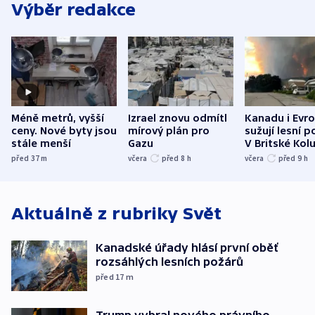
Výběr redakce
Méně metrů, vyšší
Izrael znovu odmítl
Kanadu i Evro
ceny. Nové byty jsou
mírový plán pro
sužují lesní p
stále menší
Gazu
V Britské Kol
evakuovali tis
před 37
m
včera
před 8
h
včera
před 9
h
Aktuálně z rubriky
Svět
Kanadské úřady hlásí první oběť
rozsáhlých lesních požárů
před 17
m
Trump vybral nového právního