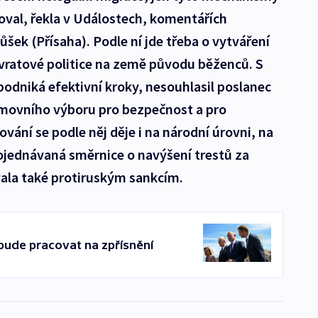
val, řekla v Událostech, komentářích
šek (Přísaha). Podle ní jde třeba o vytváření
ratové politice na země původu běženců. S
epodniká efektivní kroky, nesouhlasil poslanec
movního výboru pro bezpečnost a pro
ování se podle něj děje i na národní úrovni, na
ojednávaná směrnice o navýšení trestů za
vala také protiruským sankcím.
 bude pracovat na zpřísnění