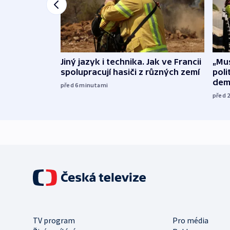
Jiný jazyk i technika. Jak ve Francii
„Mus
spolupracují hasiči z různých zemí
poli
dem
před 6
minutami
před 
TV program
Pro média