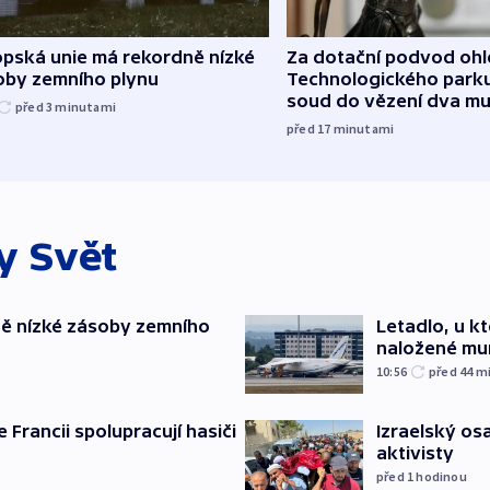
opská unie má rekordně nízké
Za dotační podvod oh
oby zemního plynu
Technologického parku
soud do vězení dva m
před 3
minutami
před 17
minutami
ky
Svět
ě nízké zásoby zemního
Letadlo, u k
naložené mun
10:56
před 44
m
e Francii spolupracují hasiči
Izraelský osa
aktivisty
před 1
hodinou