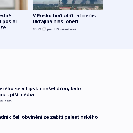
Na C
ledně
V Rusku hoří obří rafinerie.
skonč
 poslal
Ukrajina hlásí oběti
plagi
uže
08:52
před 19
minutami
před 3
terého se v Lipsku našel dron, bylo
icí, píší média
inutami
dník čelí obvinění ze zabití palestinského