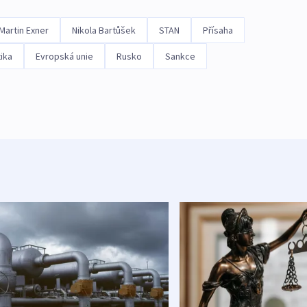
Martin Exner
Nikola Bartůšek
STAN
Přísaha
tika
Evropská unie
Rusko
Sankce