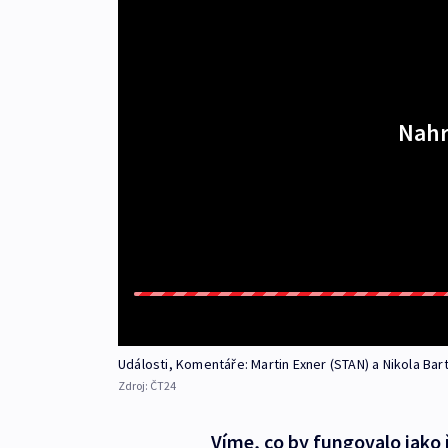
Nahr
Události, Komentáře: Martin Exner (STAN) a Nikola Bar
Zdroj:
ČT24
Víme, co by fungovalo jako 