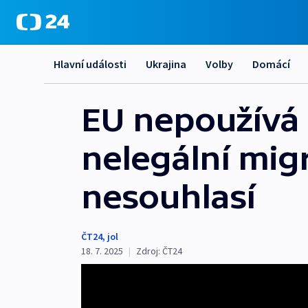
Hlavní události
Ukrajina
Volby
Domácí
EU nepoužívá 
nelegální migr
nesouhlasí
ČT24
,
jol
18. 7. 2025
|
Zdroj:
ČT24