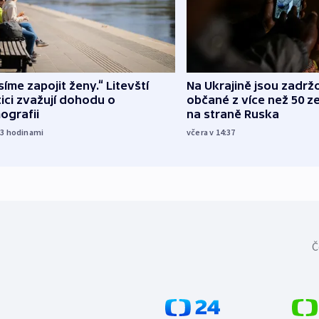
íme zapojit ženy.“ Litevští
Na Ukrajině jsou zadrž
tici zvažují dohodu o
občané z více než 50 ze
ografii
na straně Ruska
23
hodinami
včera v 14:37
Č