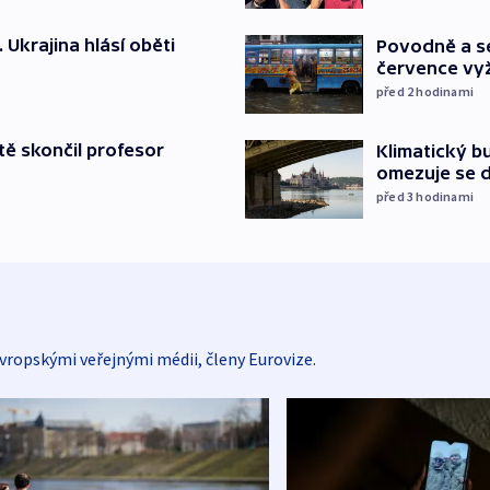
. Ukrajina hlásí oběti
Povodně a se
července vyž
před 2
hodinami
ě skončil profesor
Klimatický bu
omezuje se d
před 3
hodinami
vropskými veřejnými médii, členy Eurovize.