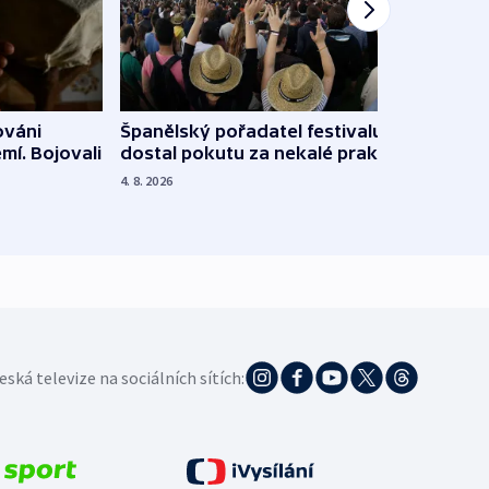
Španělský pořadatel festivalu
ováni
Lesn
dostal pokutu za nekalé praktiky
mí. Bojovali
dopa
zdrav
4. 8. 2026
4. 8. 20
eská televize na sociálních sítích: