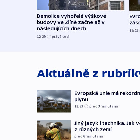
Demolice vyhořelé výškové
Evr
budovy ve Zlíně začne až v
zás
následujících dnech
11:23
12:29
právě teď
Aktuálně z rubri
Evropská unie má rekordn
plynu
11:23
před 3
minutami
Jiný jazyk i technika. Jak v
z různých zemí
před 6
minutami