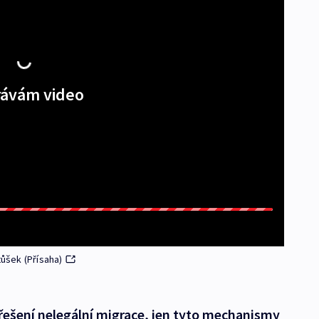
ávám video
tůšek (Přísaha)
řešení nelegální migrace, jen tyto mechanismy