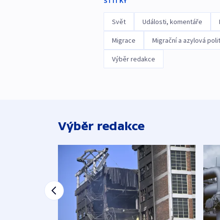
ŠTÍTKY
Svět
Události, komentáře
Migrace
Migrační a azylová poli
Výběr redakce
Výběr redakce