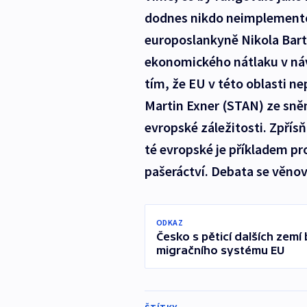
dodnes nikdo neimplemento
europoslankyně Nikola Bartů
ekonomického nátlaku v náv
tím, že EU v této oblasti n
Martin Exner (STAN) ze sně
evropské záležitosti. Zpřísň
té evropské je příkladem pr
pašeráctví. Debata se věno
ODKAZ
Česko s pěticí dalších zemí
migračního systému EU