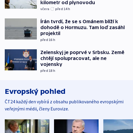
kilometr od plynovodu
včera
před 14
h
Írán tvrdí, že se s Ománem blíží k
dohodě o Hormuzu. Tam loď zasáhl
projektil
před 16
h
Zelenskyj je poprvé v Srbsku. Země
chtějí spolupracovat, ale ne
vojensky
před 18
h
Evropský pohled
ČT24 každý den vybírá z obsahu publikovaného evropskými
veřejnými médii, členy Eurovize.