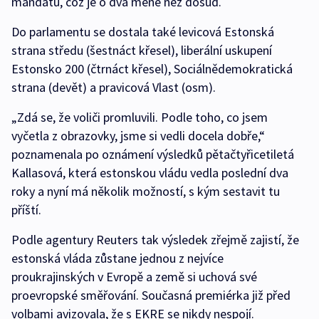
mandátů, což je o dva méně než dosud.
Do parlamentu se dostala také levicová Estonská
strana středu (šestnáct křesel), liberální uskupení
Estonsko 200 (čtrnáct křesel), Sociálnědemokratická
strana (devět) a pravicová Vlast (osm).
„Zdá se, že voliči promluvili. Podle toho, co jsem
vyčetla z obrazovky, jsme si vedli docela dobře,“
poznamenala po oznámení výsledků pětačtyřicetiletá
Kallasová, která estonskou vládu vedla poslední dva
roky a nyní má několik možností, s kým sestavit tu
příští.
Podle agentury Reuters tak výsledek zřejmě zajistí, že
estonská vláda zůstane jednou z nejvíce
proukrajinských v Evropě a země si uchová své
proevropské směřování. Současná premiérka již před
volbami avizovala, že s EKRE se nikdy nespojí.