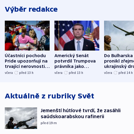
Výběr redakce
Účastníci pochodu
Americký Senát
Do Bulharska
Pride upozorňují na
potvrdil Trumpova
pronikl zřejm
trvající nerovnosti i
právníka jako
ukrajinský dr
společenskou
ministra
explodoval k
včera
před 13
h
včera
před 13
h
včera
před 14
h
atmosféru
spravedlnosti
od plynovod
Aktuálně z rubriky
Svět
Jemenští hútíové tvrdí, že zasáhli
saúdskoarabskou rafinerii
před 19
m