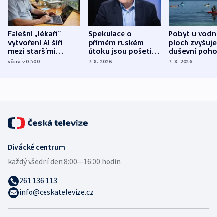
Falešní „lékaři“
Spekulace o
Pobyt u vodn
vytvoření AI šíří
přímém ruském
ploch zvyšuje
mezi staršími
útoku jsou pošetilé,
duševní poho
Poláky nebezpečné
míní estonský
ukázala
včera v 07:00
7. 8. 2026
7. 8. 2026
zdravotní rady
bezpečnostní
mezinárodní 
expert
Divácké centrum
každý všední den:
8:00—16:00 hodin
261 136 113
info@ceskatelevize.cz