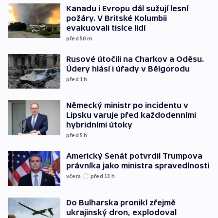
Kanadu i Evropu dál sužují lesní
požáry. V Britské Kolumbii
evakuovali tisíce lidí
před 50
m
Rusové útočili na Charkov a Oděsu.
Údery hlásí i úřady v Bělgorodu
před 1
h
Německý ministr po incidentu v
Lipsku varuje před každodenními
hybridními útoky
před 5
h
Americký Senát potvrdil Trumpova
právníka jako ministra spravedlnosti
včera
před 13
h
Do Bulharska pronikl zřejmě
ukrajinský dron, explodoval