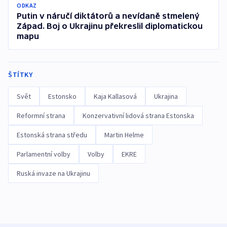
ODKAZ
Putin v náručí diktátorů a nevídaně stmelený
Západ. Boj o Ukrajinu překreslil diplomatickou
mapu
ŠTÍTKY
Svět
Estonsko
Kaja Kallasová
Ukrajina
Reformní strana
Konzervativní lidová strana Estonska
Estonská strana středu
Martin Helme
Parlamentní volby
Volby
EKRE
Ruská invaze na Ukrajinu