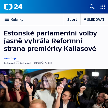
Sport
SLEDOVAT
Rubriky
Estonské parlamentní volby
jasně vyhrála Reformní
strana premiérky Kallasové
zem
,
hop
5. 3. 2023
6. 3. 2023
|
Zdroj:
ČTK
,
ERR