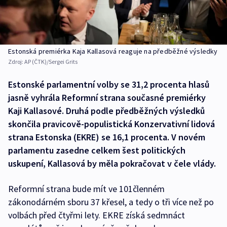
Estonská premiérka Kaja Kallasová reaguje na předběžné výsledky
Zdroj:
AP (ČTK)/Sergei Grits
Estonské parlamentní volby se 31,2 procenta hlasů
jasně vyhrála Reformní strana současné premiérky
Kaji Kallasové. Druhá podle předběžných výsledků
skončila pravicově-populistická Konzervativní lidová
strana Estonska (EKRE) se 16,1 procenta. V novém
parlamentu zasedne celkem šest politických
uskupení, Kallasová by měla pokračovat v čele vlády.
Reformní strana bude mít ve 101členném
zákonodárném sboru 37 křesel, a tedy o tři více než po
volbách před čtyřmi lety. EKRE získá sedmnáct