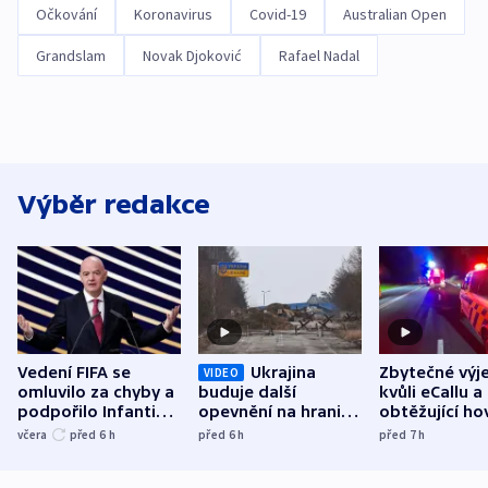
Očkování
Koronavirus
Covid-19
Australian Open
Grandslam
Novak Djoković
Rafael Nadal
Výběr redakce
Vedení FIFA se
Ukrajina
Zbytečné výj
VIDEO
omluvilo za chyby a
buduje další
kvůli eCallu a
podpořilo Infantina.
opevnění na hranici
obtěžující ho
UEFA trvá na
s Běloruskem
zdržují záchr
včera
před 6
h
před 6
h
před 7
h
bojkotu