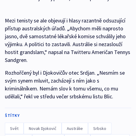
Mezi tenisty se ale objevují i hlasy razantně odsuzující
přístup australských úřadů. „Abychom měli naprosto
jasno, dvě samostatné lékařské komise schválily jeho
výjimku. A politici to zastavili. Austrálie si nezaslouží
hostit grandslam,“ napsal na Twitteru Američan Tennys
Sandgren.
Rozhořčený byl i Djokovičův otec Srdjan. „Nesmím se
svým synem mluvit, zacházejí s ním jako s
kriminálníkem. Nemám slov k tomu všemu, co mu
udělali,“ řekl ve středu večer srbskému listu Blic.
ŠTÍTKY
Svět
Novak Djokovič
Austrálie
Srbsko