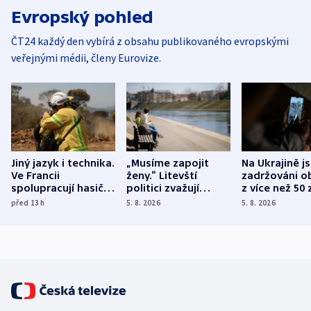
Evropský pohled
ČT24 každý den vybírá z obsahu publikovaného evropskými
veřejnými médii, členy Eurovize.
Jiný jazyk i technika.
„Musíme zapojit
Na Ukrajině j
Ve Francii
ženy.“ Litevští
zadržováni o
spolupracují hasiči z
politici zvažují
z více než 50 
různých zemí
dohodu o
Bojovali na s
před 13
h
5. 8. 2026
5. 8. 2026
demografii
Ruska