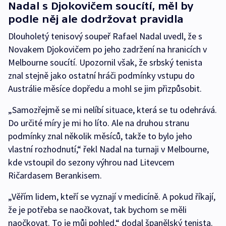
Nadal s Djokovičem soucítí, měl by
podle něj ale dodržovat pravidla
Dlouholetý tenisový soupeř Rafael Nadal uvedl, že s
Novakem Djokovičem po jeho zadržení na hranicích v
Melbourne soucítí. Upozornil však, že srbský tenista
znal stejně jako ostatní hráči podmínky vstupu do
Austrálie měsíce dopředu a mohl se jim přizpůsobit.
„Samozřejmě se mi nelíbí situace, která se tu odehrává.
Do určité míry je mi ho líto. Ale na druhou stranu
podmínky znal několik měsíců, takže to bylo jeho
vlastní rozhodnutí,“ řekl Nadal na turnaji v Melbourne,
kde vstoupil do sezony výhrou nad Litevcem
Ričardasem Berankisem.
„Věřím lidem, kteří se vyznají v medicíně. A pokud říkají,
že je potřeba se naočkovat, tak bychom se měli
naočkovat. To je můj pohled,“ dodal španělský tenista.