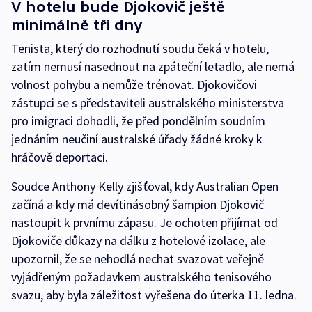
V hotelu bude Djokovič ještě
minimálně tři dny
Tenista, který do rozhodnutí soudu čeká v hotelu,
zatím nemusí nasednout na zpáteční letadlo, ale nemá
volnost pohybu a nemůže trénovat. Djokovičovi
zástupci se s představiteli australského ministerstva
pro imigraci dohodli, že před pondělním soudním
jednáním neučiní australské úřady žádné kroky k
hráčově deportaci.
Soudce Anthony Kelly zjišťoval, kdy Australian Open
začíná a kdy má devítinásobný šampion Djokovič
nastoupit k prvnímu zápasu. Je ochoten přijímat od
Djokoviče důkazy na dálku z hotelové izolace, ale
upozornil, že se nehodlá nechat svazovat veřejně
vyjádřeným požadavkem australského tenisového
svazu, aby byla záležitost vyřešena do úterka 11. ledna.