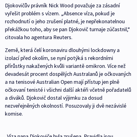
Djokovičův právník Nick Wood považuje za zásadní
vyřešit problém s vízem. „Absence víza, pokud je
rozhodnutí o jeho zrušení platné, je nepřekonatelnou
překážkou toho, aby se pan Djokovič turnaje zúčastnil,“
citovala ho agentura Reuters.
Země, která čelí koronaviru dlouhými lockdowny a
izolací před okolím, se nyní potýká s rekordními
přírůstky nakažených kvůli variantě omikron. Více než
devadesát procent dospělých Australanů je očkovaných
a na tenisové Australian Open mají přístup jen plně
očkovaní tenisté i všichni další aktéři včetně pořadatelů
a diváků. Djokovič dostal výjimku za dosud
nezveřejněných okolností. Posuzovaly ji dvě nezávislé
komise.
„Víza pana Djokoviče byla zrušena. Pravidla jsou