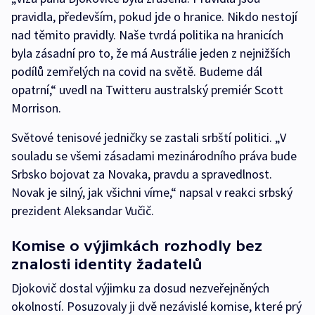
pravidla, především, pokud jde o hranice. Nikdo nestojí
nad těmito pravidly. Naše tvrdá politika na hranicích
byla zásadní pro to, že má Austrálie jeden z nejnižších
podílů zemřelých na covid na světě. Budeme dál
opatrní,“ uvedl na Twitteru australský premiér Scott
Morrison.
Světové tenisové jedničky se zastali srbští politici. „V
souladu se všemi zásadami mezinárodního práva bude
Srbsko bojovat za Novaka, pravdu a spravedlnost.
Novak je silný, jak všichni víme,“ napsal v reakci srbský
prezident Aleksandar Vučič.
Komise o výjimkách rozhodly bez
znalosti identity žadatelů
Djokovič dostal výjimku za dosud nezveřejněných
okolností. Posuzovaly ji dvě nezávislé komise, které prý