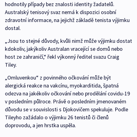
hodnotily případy bez znalosti identity žadatelů.
Australský tenisový svaz nemá k dispozici osobní
zdravotní informace, na jejichž základě tenista výjimku
dostal.
„Jsou to stejné důvody, kvůli nimž může výjimku dostat
kdokoliv, jakýkoliv Australan vracející se domů nebo
host ze zahraničí,“ řekl výkonný ředitel svazu Craig
Tiley.
„Omluvenkou“ z povinného očkování může být
alergická reakce na vakcínu, myokarditida, špatná
odezva na jakékoliv očkování nebo prodělání covidu-19
v posledním půlroce. Právě o posledním jmenovaném
důvodu se v souvislosti s Djokovičem spekuluje. Podle
Tileyho zažádalo o výjimku 26 tenistů či členů
doprovodu, a jen hrstka uspěla.