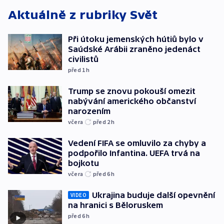
Aktuálně z rubriky
Svět
Při útoku jemenských hútiů bylo v
Saúdské Arábii zraněno jedenáct
civilistů
před 1
h
Trump se znovu pokouší omezit
nabývání amerického občanství
narozením
včera
před 2
h
Vedení FIFA se omluvilo za chyby a
podpořilo Infantina. UEFA trvá na
bojkotu
včera
před 6
h
Ukrajina buduje další opevnění
VIDEO
na hranici s Běloruskem
před 6
h