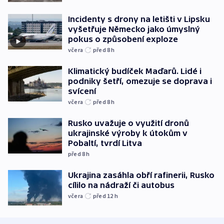
Incidenty s drony na letišti v Lipsku
vyšetřuje Německo jako úmyslný
pokus o způsobení exploze
včera
před 8
h
Klimatický budíček Maďarů. Lidé i
podniky šetří, omezuje se doprava i
svícení
včera
před 8
h
Rusko uvažuje o využití dronů
ukrajinské výroby k útokům v
Pobaltí, tvrdí Litva
před 8
h
Ukrajina zasáhla obří rafinerii, Rusko
cílilo na nádraží či autobus
včera
před 12
h