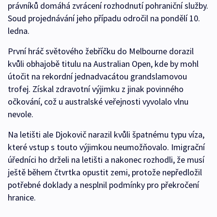
právníků domáhá zvrácení rozhodnutí pohraniční služby.
Soud projednávání jeho případu odročil na pondělí 10.
ledna.
První hráč světového žebříčku do Melbourne dorazil
kvůli obhajobě titulu na Australian Open, kde by mohl
útočit na rekordní jednadvacátou grandslamovou
trofej. Získal zdravotní výjimku z jinak povinného
očkování, což u australské veřejnosti vyvolalo vlnu
nevole.
Na letišti ale Djokovič narazil kvůli špatnému typu víza,
které vstup s touto výjimkou neumožňovalo. Imigrační
úředníci ho drželi na letišti a nakonec rozhodli, že musí
ještě během čtvrtka opustit zemi, protože nepředložil
potřebné doklady a nesplnil podmínky pro překročení
hranice.