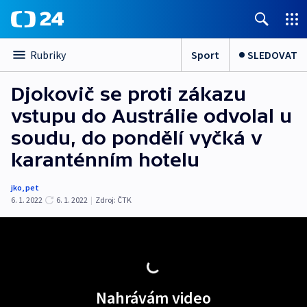
Sport
SLEDOVAT
Rubriky
Djokovič se proti zákazu
vstupu do Austrálie odvolal u
soudu, do pondělí vyčká v
karanténním hotelu
jko
,
pet
6. 1. 2022
6. 1. 2022
|
Zdroj:
ČTK
Nahrávám video