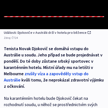
Události: Djokoviče v Austrálii drží v hotelu pro běžence
Zdroj:
ČT24
Tenista Novak Djokovič se domáhá vstupu do
Austrálie u soudu. Jeho případ se bude projednávat v
pondělí. Do té doby zůstane srbský sportovec v
karanténním hotelu. Místní úřady mu na letišti v
Melbourne
zrušily víza a zapověděly vstup do
Austrálie
kvůli tomu, že neprokázal zdravotní výjimku
z očkování.
Na karanténním hotelu bude Djokovič čekat na
rozhodnutí soudu, u něhož se prostřednictvím svých