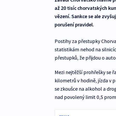
až 20 tisíc chorvatských ku
vězení. Sankce se ale zvyšu
porušení pravidel.
Postihy za přestupky Chorvat
statistikám nehod na silnicí
přestupků, že přijdou o aut
Mezi nejtěžší prohřešky se řa
kilometrů v hodině, jízda v
se zkoušce na alkohol a drog
nad povolený limit 0,5 promi