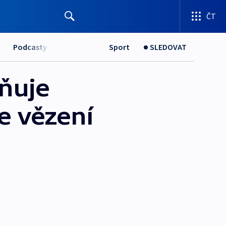
ČT
Podcasty
Sport
SLEDOVAT
sňuje
ce vězení