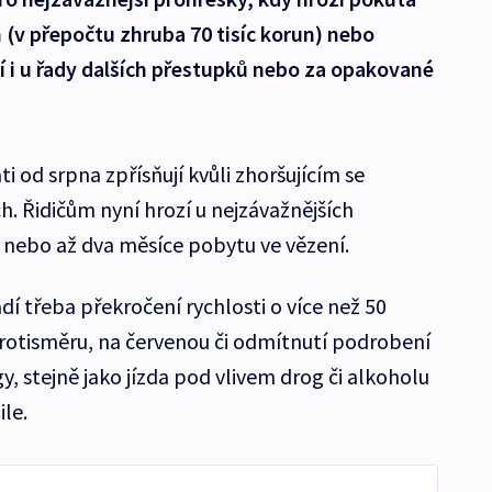
n (v přepočtu zhruba 70 tisíc korun) nebo
jí i u řady dalších přestupků nebo za opakované
i od srpna zpřísňují kvůli zhoršujícím se
ch. Řidičům nyní hrozí u nejzávažnějších
o nebo až dva měsíce pobytu ve vězení.
dí třeba překročení rychlosti o více než 50
 protisměru, na červenou či odmítnutí podrobení
y, stejně jako jízda pod vlivem drog či alkoholu
le.