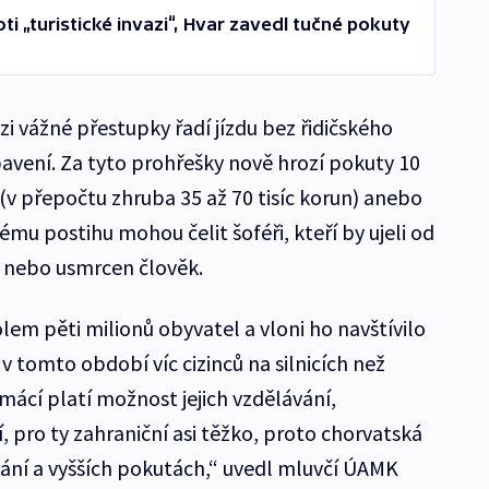
ti „turistické invazi“, Hvar zavedl tučné pokuty
zi vážné přestupky řadí jízdu bez řidičského
bavení. Za tyto prohřešky nově hrozí pokuty 10
 (v přepočtu zhruba 35 až 70 tisíc korun) anebo
ému postihu mohou čelit šoféři, kteří by ujeli od
n nebo usmrcen člověk.
em pěti milionů obyvatel a vloni ho navštívilo
e v tomto období víc cizinců na silnicích než
ácí platí možnost jejich vzdělávání,
 pro ty zahraniční asi těžko, proto chorvatská
ování a vyšších pokutách,“ uvedl mluvčí ÚAMK