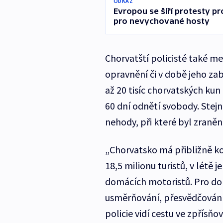
ODKAZ
Evropou se šíří protesty pro
pro nevychované hosty
Chorvatští policisté také me
opravnění či v době jeho za
až 20 tisíc chorvatských kun
60 dní odnětí svobody. Stejn
nehody, při které byl zraně
„Chorvatsko má přibližně kol
18,5 milionu turistů, v létě j
domácích motoristů. Pro dom
usměrňování, přesvědčování,
policie vidí cestu ve zpřísň