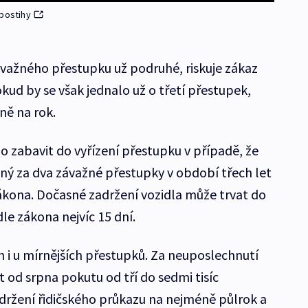
 postihy
závažného přestupku už podruhé, riskuje zákaz
kud by se však jednalo už o třetí přestupek,
ně na rok.
o zabavit do vyřízení přestupku v případě, že
ený za dva závažné přestupky v období třech let
ákona. Dočasné zadržení vozidla může trvat do
le zákona nejvíc 15 dní.
ih i u mírnějších přestupků. Za neuposlechnutí
 od srpna pokutu od tří do sedmi tisíc
zadržení řidičského průkazu na nejméně půlrok a