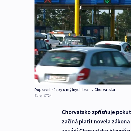
Dopravní zácpy u mýtných bran v Chorvatsku
Zdroj:
ČT24
Chorvatsko zpřísňuje pokut
začíná platit novela zákona 
zavádí Chorvatsko hlavně p