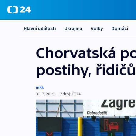
Hlavní události
Ukrajina
Volby
Domácí
Chorvatská po
postihy, řidič
mkk
31. 7. 2019
|
Zdroj:
ČT24