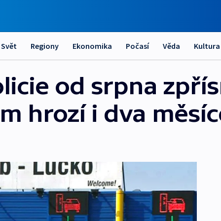
Svět
Regiony
Ekonomika
Počasí
Věda
Kultura
licie od srpna zpří
ům hrozí i dva měsí