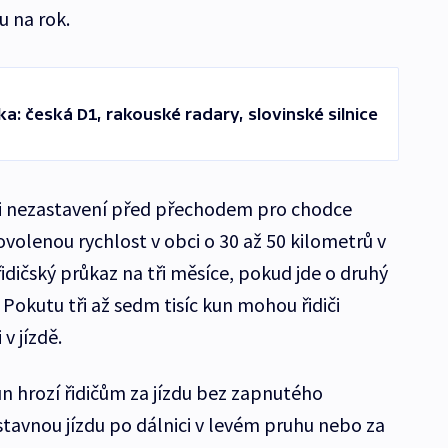
 na rok.
a: česká D1, rakouské radary, slovinské silnice
při nezastavení před přechodem pro chodce
volenou rychlost v obci o 30 až 50 kilometrů v
řidičský průkaz na tři měsíce, pokud jde o druhý
Pokutu tři až sedm tisíc kun mohou řidiči
v jízdě.
un hrozí řidičům za jízdu bez zapnutého
tavnou jízdu po dálnici v levém pruhu nebo za