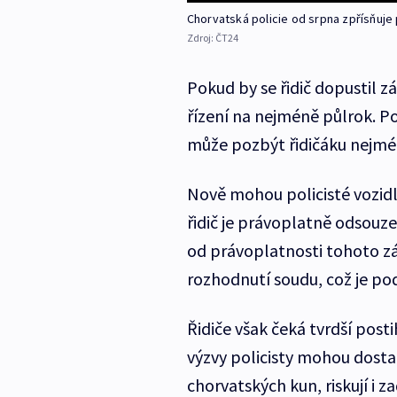
Chorvatská policie od srpna zpřísňuje
Zdroj:
ČT24
Pokud by se řidič dopustil 
řízení na nejméně půlrok. Po
může pozbýt řidičáku nejmé
Nově mohou policisté vozidl
řidič je právoplatně odsouz
od právoplatnosti tohoto z
rozhodnutí soudu, což je pod
Řidiče však čeká tvrdší post
výzvy policisty mohou dostat
chorvatských kun, riskují i 