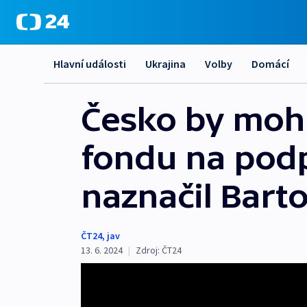
Hlavní události
Ukrajina
Volby
Domácí
Česko by mohl
fondu na pod
naznačil Bart
ČT24
,
jav
13. 6. 2024
|
Zdroj:
ČT24