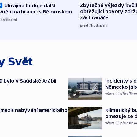
Zbytečné výjezdy kvůli
Ukrajina buduje další
O
obtěžující hovory zdržu
nění na hranici s Běloruskem
záchranáře
6
hodinami
před 7
hodinami
ky
Svět
ů bylo v Saúdské Arábii
Incidenty s d
Německo jak
včera
před 7
ho
omezit nabývání amerického
Klimatický bu
omezuje se d
včera
před 8
ho