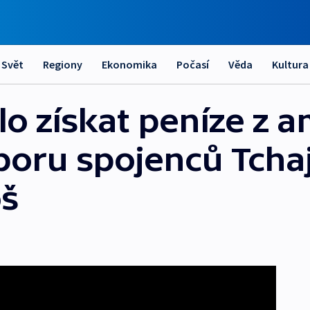
Svět
Regiony
Ekonomika
Počasí
Věda
Kultura
o získat peníze z 
poru spojenců Tcha
oš