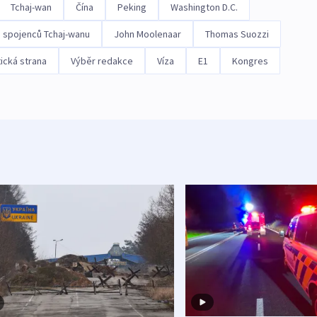
Tchaj-wan
Čína
Peking
Washington D.C.
 spojenců Tchaj-wanu
John Moolenaar
Thomas Suozzi
ická strana
Výběr redakce
Víza
E1
Kongres