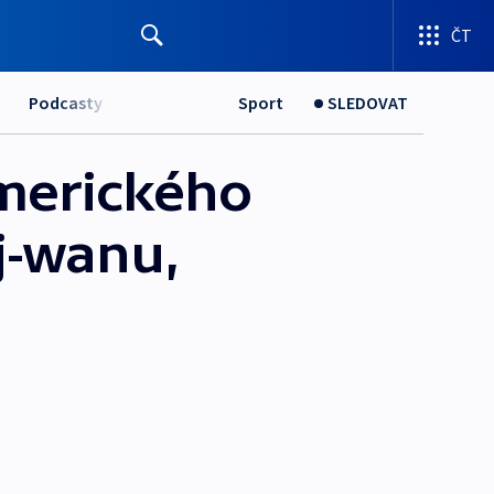
ČT
Podcasty
Sport
SLEDOVAT
amerického
j-wanu,