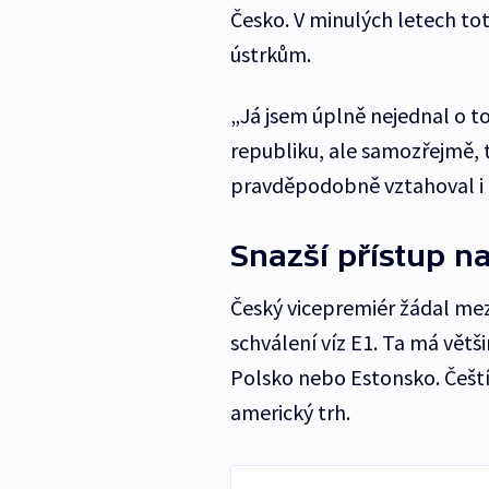
Česko. V minulých letech tot
ústrkům.
„Já jsem úplně nejednal o to
republiku, ale samozřejmě, t
pravděpodobně vztahoval i 
Snazší přístup n
Český vicepremiér žádal me
schválení víz E1. Ta má větš
Polsko nebo Estonsko. Čeští 
americký trh.