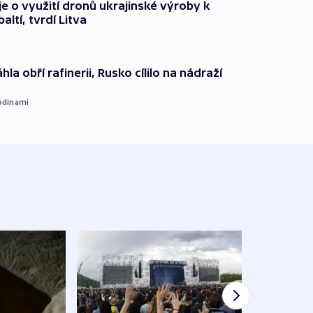
e o využití dronů ukrajinské výroby k
ltí, tvrdí Litva
hla obří rafinerii, Rusko cílilo na nádraží
odinami