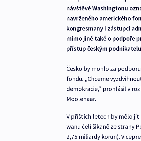
návštěvě Washingtonu oznám
navrženého amerického fon
kongresmany i zástupci adm
mimo jiné také o podpoře pr
přístup českým podnikatel
Česko by mohlo za podporu 
fondu. „Chceme vyzdvihnout Č
demokracie,“ prohlásil v r
Moolenaar.
V příštích letech by mělo jí
wanu čelí šikaně ze strany P
2,75 miliardy korun). Vicepr