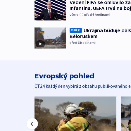
Vedení FIFA se omluvilo z
Infantina. UEFA trvá na bo
včera
před 6
hodinami
Ukrajina buduje dalš
VIDEO
Běloruskem
před 6
hodinami
Evropský pohled
ČT24 každý den vybírá z obsahu publikovaného e