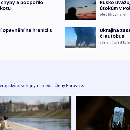
a chyby a podpořilo
Rusko uvažuj
jkotu
útokům v Poba
před 8
hodinami
í opevnění na hranici s
Ukrajina zasá
či autobus
včera
před 11
h
vropskými veřejnými médii, členy Eurovize.