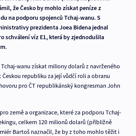
il, že Česko by mohlo získat peníze z
du na podporu spojenců Tchaj-wanu. S
inistrativy prezidenta Joea Bidena jednal
o schválení víz E1, která by zjednodušila
ům.
Tchaj-wanu získat miliony dolarů z navrženého
eskou republiku za její vůdčí roli a obranu
ozhovoru pro ČT republikánský kongresman John
t pro země a organizace, které za podporu Tchaj-
ekingu, celkem 120 milionů dolarů (přibližně
emiér Bartoš naznačil, že by z toho mohlo těžit i