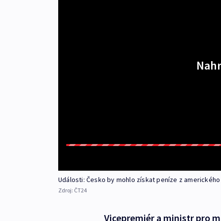
Nahr
Události: Česko by mohlo získat peníze z americkéh
Zdroj:
ČT24
Vicepremiér a ministr pro mí