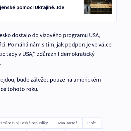
jenské pomoci Ukrajině. Jde
esko dostalo do vízového programu USA,
áci. Pomáhá nám s tím, jak podporuje ve válce
tic tady v USA,“ zdůraznil demokratický
.
 projdou, bude záležet pouze na americkém
ce tohoto roku.
ístní rozvoj České republiky
Ivan Bartoš
Piráti