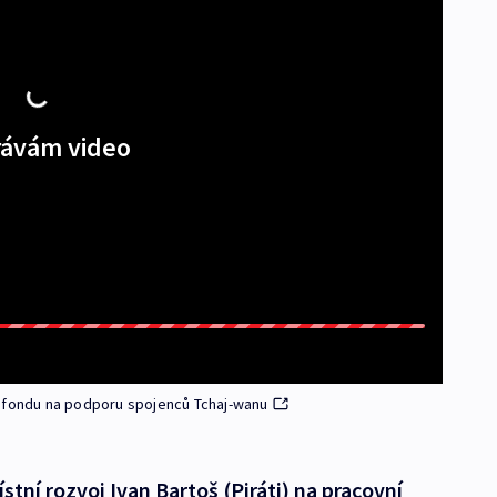
ávám video
o fondu na podporu spojenců Tchaj-wanu
stní rozvoj Ivan Bartoš (Piráti) na pracovní