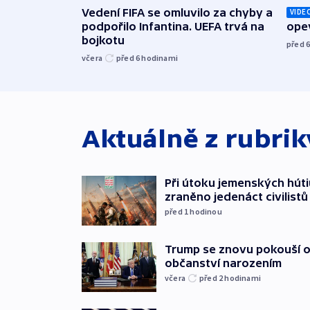
Vedení FIFA se omluvilo za chyby a
VIDE
podpořilo Infantina. UEFA trvá na
opev
bojkotu
před 
včera
před 6
hodinami
Aktuálně z rubri
Při útoku jemenských húti
zraněno jedenáct civilistů
před 1
hodinou
Trump se znovu pokouší 
občanství narozením
včera
před 2
hodinami