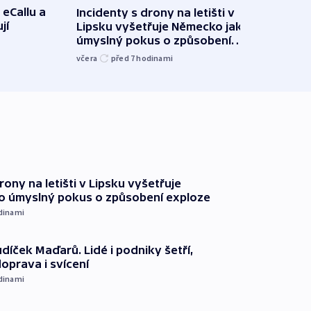
 eCallu a
Incidenty s drony na letišti v
Klima
jí
Lipsku vyšetřuje Německo jako
podn
úmyslný pokus o způsobení
i sví
exploze
včera
před 7
hodinami
včera
rony na letišti v Lipsku vyšetřuje
o úmyslný pokus o způsobení exploze
dinami
díček Maďarů. Lidé i podniky šetří,
oprava i svícení
dinami