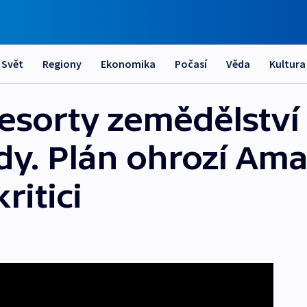
Svět
Regiony
Ekonomika
Počasí
Věda
Kultura
 resorty zemědělství
dy. Plán ohrozí Am
ritici