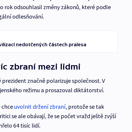
nto rok odsouhlasil změny zákonů, které podle
egální odlesňování.
ivilizací nedotčených částech pralesa
íc zbraní mezi lidmi
 prezident značně polarizuje společnost. V
jenského režimu a prosazoval diktátorství.
e chce
uvolnit držení zbraní
, protože se tak
ritici se ale obávají, že se počet vražd ještě zvýší
elo 64 tisíc lidí.