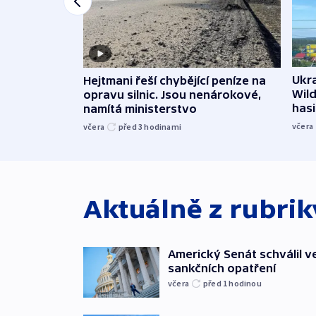
Ukra
Hejtmani řeší chybějící peníze na
Wild
opravu silnic. Jsou nenárokové,
hasi
namítá ministerstvo
včera
včera
před 3
hodinami
Aktuálně z rubri
Americký Senát schválil v
sankčních opatření
včera
před 1
hodinou