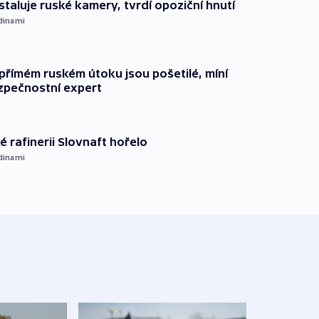
staluje ruské kamery, tvrdí opoziční hnutí
dinami
přímém ruském útoku jsou pošetilé, míní
zpečnostní expert
é rafinerii Slovnaft hořelo
dinami