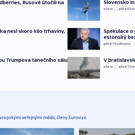
Slovensko in
dberries, Rusové útočili na
včera
před 6
ho
ska nesl skoro kilo trhaviny,
Spekulace o 
estonský be
před 7
hodinami
vbu Trumpova tanečního sálu
V bratislavsk
včera
před 7
ho
vropskými veřejnými médii, členy Eurovize.