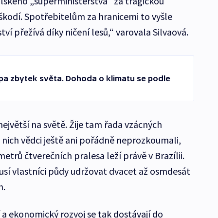
ilského „superministerstva“ za tragickou
oškodí. Spotřebitelům za hranicemi to vyšle
ví přežívá díky ničení lesů,“ varovala Silvaová.
pa zbytek světa. Dohoda o klimatu se podle
největší na světě. Žije tam řada vzácných
 z nich vědci ještě ani pořádně neprozkoumali,
etrů čtverečních pralesa leží právě v Brazílii.
sí vlastníci půdy udržovat dvacet až osmdesát
h.
 a ekonomický rozvoj se tak dostávají do