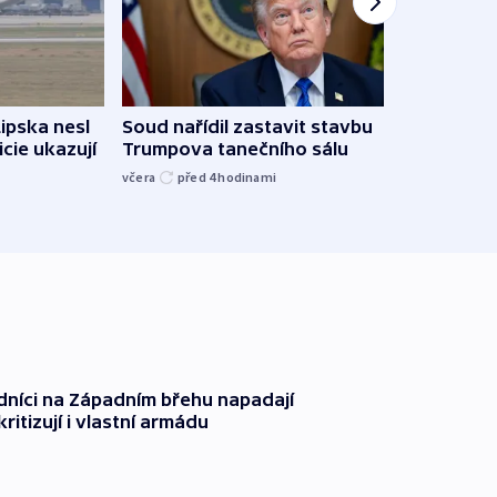
Žido
Lipska nesl
Soud nařídil zastavit stavbu
břehu
icie ukazují
Trumpova tanečního sálu
kriti
včera
před 4
hodinami
před 4
dníci na Západním břehu napadají
kritizují i vlastní armádu