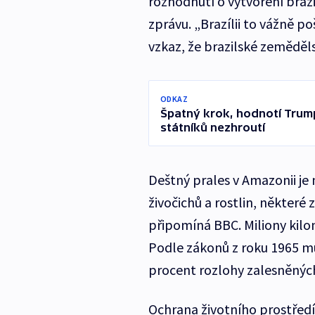
rozhodnutí o vytvoření braz
zprávu. „Brazílii to vážně p
vzkaz, že brazilské zemědělst
ODKAZ
Špatný krok, hodnotí Trum
státníků nezhroutí
Deštný prales v Amazonii je 
živočichů a rostlin, některé
připomíná BBC. Miliony kilom
Podle zákonů z roku 1965 mu
procent rozlohy zalesněnýc
Ochrana životního prostředí