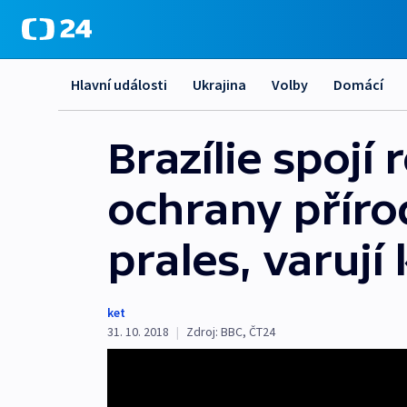
Hlavní události
Ukrajina
Volby
Domácí
Brazílie spojí
ochrany příro
prales, varují k
ket
31. 10. 2018
|
Zdroj:
BBC
,
ČT24