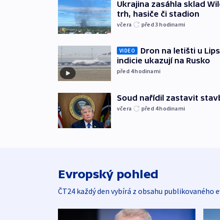
Ukrajina zasáhla sklad Wil
trh, hasiče či stadion
včera
před 3
hodinami
Dron na letišti u Lip
VIDEO
indicie ukazují na Rusko
před 4
hodinami
Soud nařídil zastavit sta
včera
před 4
hodinami
Evropský pohled
ČT24 každý den vybírá z obsahu publikovaného e