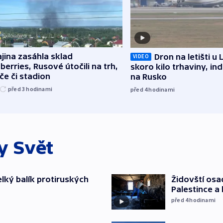
jina zasáhla sklad
Dron na letišti u 
VIDEO
berries, Rusové útočili na trh,
skoro kilo trhaviny, ind
če či stadion
na Rusko
před 3
hodinami
před 4
hodinami
ky
Svět
elký balík protiruských
Židovští osa
Palestince a 
před 4
hodinami