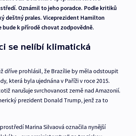
středí. Oznámil to jeho poradce. Podle kritiků
ý deštný prales. Viceprezident Hamilton
se bude k přírodě chovat zodpovědně.
i se nelíbí klimatická
ž dříve prohlásil, že Brazílie by měla odstoupit
y, která byla ujednána v Paříži v roce 2015.
 totiž narušuje svrchovanost země nad Amazonií.
americký prezident Donald Trump, jenž za to
prostředí Marina Silvaová označila nynější