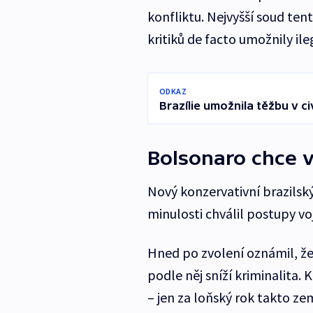
konfliktu. Nejvyšší soud te
kritiků de facto umožnily il
ODKAZ
Brazílie umožnila těžbu v c
Bolsonaro chce v
Nový konzervativní brazilský
minulosti chválil postupy vo
Hned po zvolení oznámil, ž
podle něj sníží kriminalita. K
– jen za loňský rok takto zemř