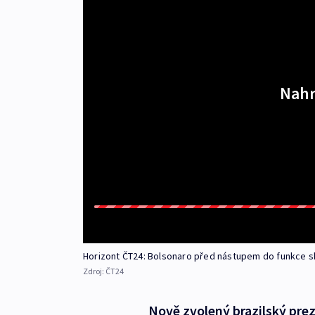
Nahr
Horizont ČT24: Bolsonaro před nástupem do funkce skl
Zdroj:
ČT24
Nově zvolený brazilský prez