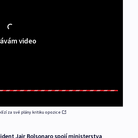
ávám video
ízí za své plány kritiku opozice
ident Jair Bolsonaro spojí ministerstva