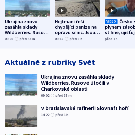
Ukrajina znovu
Hejtmani řeší
Česko 
VIDEO
zasáhla sklady
chybějící peníze na
plynem zásob
Wildberries. Rusové
opravu silnic. Jsou
stihne, ujišťu
útočili v Charkovské
nenárokové, namítá
expert. Sníže
09:02
před 33
m
09:15
před 1
h
před 1
h
oblasti
ministerstvo
však slíbit ne
Aktuálně z rubriky
Svět
Ukrajina znovu zasáhla sklady
Wildberries. Rusové útočili v
Charkovské oblasti
09:02
před 33
m
V bratislavské rafinerii Slovnaft hoří
14:22
před 1
h