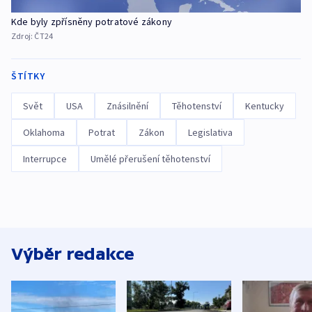
Kde byly zpřísněny potratové zákony
Zdroj:
ČT24
ŠTÍTKY
Svět
USA
Znásilnění
Těhotenství
Kentucky
Oklahoma
Potrat
Zákon
Legislativa
Interrupce
Umělé přerušení těhotenství
Výběr redakce