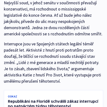
Nejvyšší soud, v jehož senátu v součinnosti převažují
konzervativci, má rozhodnout o mississippské
legislativě do konce června. Ať už bude jeho nález
jakýkoliv, přivede do ulic masy nespokojených
demonstrantů. Jedna ze dvou rozdělených částí
americké společnosti se s rozhodnutím odmítne smířit.
Interrupce jsou ve Spojených státech legální téměř
padesát let. Aktivisté z hnutí proti potratům proto
doufají, že blížící se rozhodnutí soudu stávající stav
změní. „Lidé z mé generace a mladší nechtějí potraty.
Je to zásah, zbavení lidského života,“ argumentuje
aktivistka Katie z hnutí Pro život, které vystupuje proti
umělému přerušení těhotenství.
ODKAZ
Republikáni na Floridě schválili zákaz interrupcí
po patnáctém týdnu těhotenství