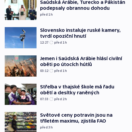
Saúdská Arábie, Turecko a Pákistán
podepsaly obrannou dohodu
před 1
h
Slovensko instaluje ruské kamery,
tvrdí opoziční hnutí
12:27
před 1
h
Jemen i Saúdská Arábie hlásí civilní
oběti po útocích hútíů
03:12
před 1
h
Střelba v thajské škole má řadu
obětí a desítky raněných
07:33
před 2
h
Světové ceny potravin jsou na
tříletém maximu, zjistila FAO
před 3
h