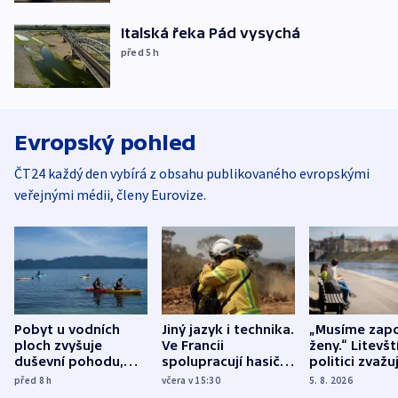
Italská řeka Pád vysychá
před 5
h
Evropský pohled
ČT24 každý den vybírá z obsahu publikovaného evropskými
veřejnými médii, členy Eurovize.
Pobyt u vodních
Jiný jazyk i technika.
„Musíme zapo
ploch zvyšuje
Ve Francii
ženy.“ Litevšt
duševní pohodu,
spolupracují hasiči z
politici zvažuj
ukázala
různých zemí
dohodu o
před 8
h
včera v 15:30
5. 8. 2026
mezinárodní studie
demografii