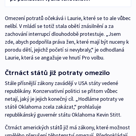
Omezení potratů očekává i Laurie, které se to ale vůbec
nelíbí. V mládí se totiž stala obětí znásilnění a za
zachování interrupcí dlouhodobě protestuje. „Jsem
zde, abych podpořila práva žen, které mají být nuceny k
porodu dětí, jejichž početí si nevybraly,“ je odhodlaná
Laurie, která se angažuje ve hnutí Pro volbu.
Čtrnáct států již potraty omezilo
Stále přísnější zákony zavádějí v USA státy vedené
republikány. Konzervativní politici se přitom vůbec
netají, jaký je jejich konečný cíl. „Hodláme potraty ve
státě Oklahoma zcela zakázat,“ prohlašuje
republikánský guvernér státu Oklahoma Kevin Stitt.
Čtrnáct amerických států již má zákony, které možnost
umělého přerušení těhotenství omezují. Předpokládají