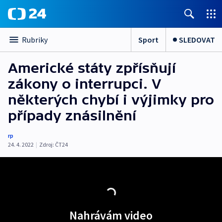
Sport
SLEDOVAT
Rubriky
Americké státy zpřísňují
zákony o interrupci. V
některých chybí i výjimky pro
případy znásilnění
rp
24. 4. 2022
|
Zdroj:
ČT24
Nahrávám video