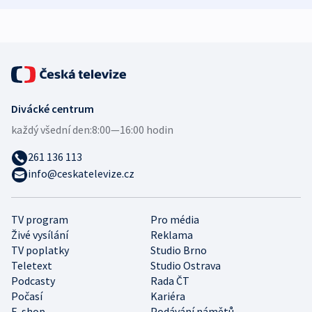
Divácké centrum
každý všední den:
8:00—16:00 hodin
261 136 113
info@ceskatelevize.cz
TV program
Pro média
Živé vysílání
Reklama
TV poplatky
Studio Brno
Teletext
Studio Ostrava
Podcasty
Rada ČT
Počasí
Kariéra
E-shop
Podávání námětů