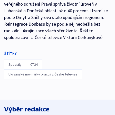
veřejného sdružení Pravá správa životní úroveň v
Luhanské a Doněcké oblasti až o 40 procent. Území se
podle Dmytra Sněhyrova stalo upadajícím regionem.
Reintegrace Donbasu by se podle něj neobešla bez
radikální ukrajinizace všech sfér života. Řekl to
spolupracovnici České televize Viktorii Cerkunykové.
ŠTÍTKY
Speciály
ČT24
Ukrajinské novinářky pracují z České televize
Výběr redakce