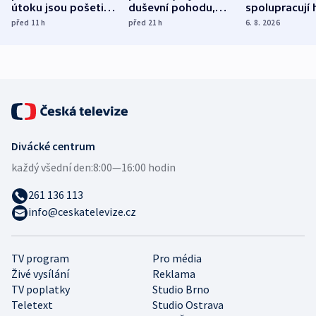
útoku jsou pošetilé,
duševní pohodu,
spolupracují h
míní estonský
ukázala
různých zemí
před 11
h
před 21
h
6. 8. 2026
bezpečnostní
mezinárodní studie
expert
Divácké centrum
každý všední den:
8:00—16:00 hodin
261 136 113
info@ceskatelevize.cz
TV program
Pro média
Živé vysílání
Reklama
TV poplatky
Studio Brno
Teletext
Studio Ostrava