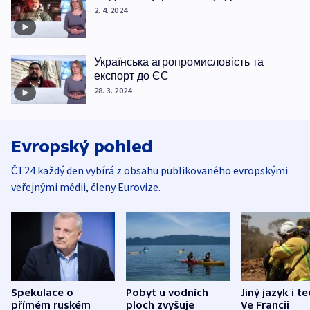
2. 4. 2024
Українська агропромисловість та
експорт до ЄС
28. 3. 2024
Evropský pohled
ČT24 každý den vybírá z obsahu publikovaného evropskými
veřejnými médii, členy Eurovize.
Spekulace o
Pobyt u vodních
Jiný jazyk i t
přímém ruském
ploch zvyšuje
Ve Francii