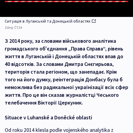
Ситуація в Луганській та Донецькій областях
Zdroj:
ČT24
З 2014 року, за словами військового аналітика
громадського об'єднання „Права Справа“, рівень
життя в Луганській і Донецькій областях впав до
40 відсотків. За словами Дмитра Снєгирьова,
територія стала регіоном, що занепадає. Крім
того на його думку, реінтеграція Донбасу була б
неможлива без радикальної українізації всіх сфер
життя. Про це він сказав журналістці Чеського
телебачення Вікторії Церкуник.
Situace v Luhanské a Doněcké oblasti
Od roku 2014 klesla podle vojenského analytika z