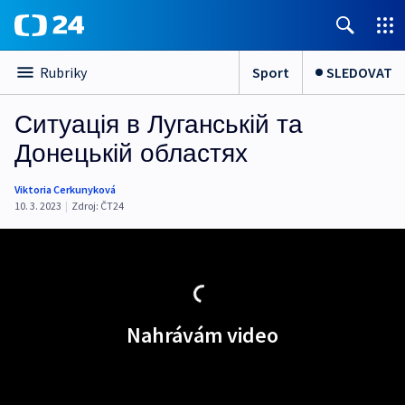
Sport
SLEDOVAT
Rubriky
Ситуація в Луганській та
Донецькій областях
Viktoria Cerkunyková
10. 3. 2023
|
Zdroj:
ČT24
Nahrávám video