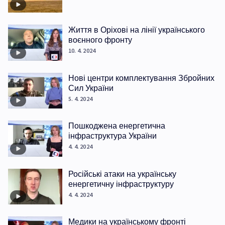
Життя в Оріхові на лінії українського
воєнного фронту
10. 4. 2024
Нові центри комплектування Збройних
Сил України
5. 4. 2024
Пошкоджена енергетична
інфраструктура України
4. 4. 2024
Російські атаки на українську
енергетичну інфраструктуру
4. 4. 2024
Медики на українському фронті