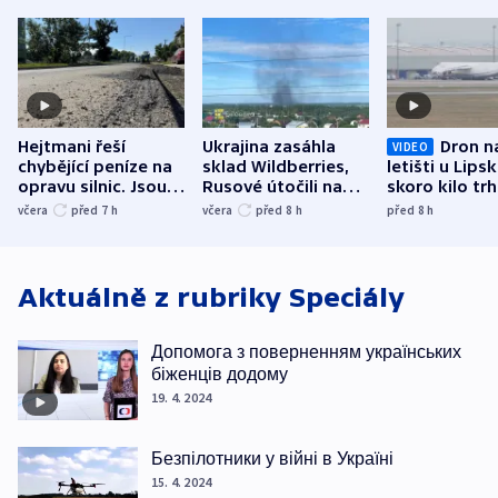
Hejtmani řeší
Ukrajina zasáhla
Dron n
VIDEO
chybějící peníze na
sklad Wildberries,
letišti u Lips
opravu silnic. Jsou
Rusové útočili na
skoro kilo trh
nenárokové, namítá
trh, hasiče či
indicie ukazuj
včera
před 7
h
včera
před 8
h
před 8
h
ministerstvo
stadion
Rusko
Aktuálně z rubriky
Speciály
Допомога з поверненням українських
біженців додому
19. 4. 2024
Безпілотники у війні в Україні
15. 4. 2024