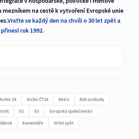
tegrace v hospodářské, politické i měnové
ým mezníkem na cestě k vytvoření Evropské unie
es.
Vraťte se každý den na chvíli o 30 let zpět a
přinesl rok 1992.
Archiv 24
Archiv ČT24
Retro
Rok svobody
richt
ES
EU
Evropská společenství
dálosti
komentáře
30 let zpět