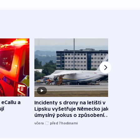
 eCallu a
Incidenty s drony na letišti v
Klima
jí
Lipsku vyšetřuje Německo jako
podn
úmyslný pokus o způsobení
i sví
exploze
včera
před 7
hodinami
včera