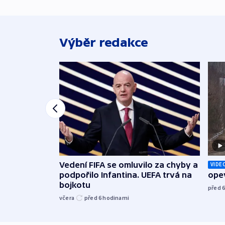
Výběr redakce
Vedení FIFA se omluvilo za chyby a
VIDE
podpořilo Infantina. UEFA trvá na
opev
bojkotu
před 
včera
před 6
hodinami