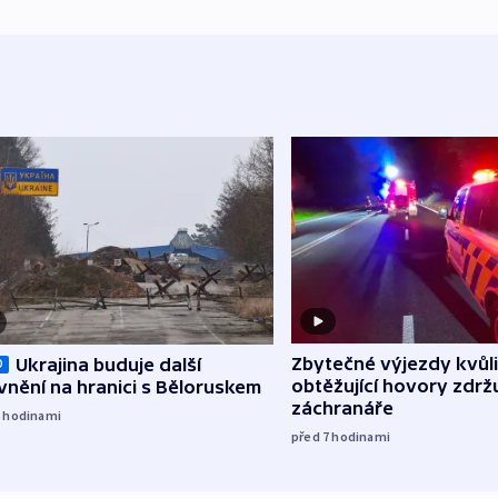
Zbytečné výjezdy kvůli
Ukrajina buduje další
O
obtěžující hovory zdržu
nění na hranici s Běloruskem
záchranáře
6
hodinami
před 7
hodinami