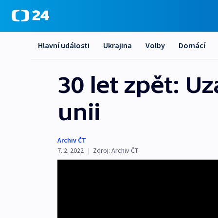
Hlavní události
Ukrajina
Volby
Domácí
30 let zpět: 
unii
Archiv ČT
7. 2. 2022
|
Zdroj:
Archiv ČT