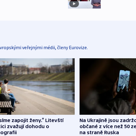
vropskými veřejnými médii, členy Eurovize.
íme zapojit ženy.“ Litevští
Na Ukrajině jsou zadrž
tici zvažují dohodu o
občané z více než 50 ze
ografii
na straně Ruska