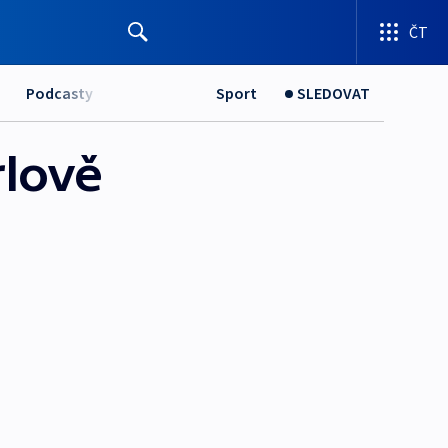
ČT
Podcasty
Sport
SLEDOVAT
rlově