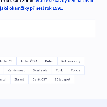
strou škálu zbraní.
Vraťte se každý den na chvíli
, jaké okamžiky přinesl rok 1991.
Archiv 24
Archiv ČT24
Retro
Rok svobody
Karlův most
Skinheads
Punk
Policie
ictví
Zbraně
Deník ČST
30 let zpět