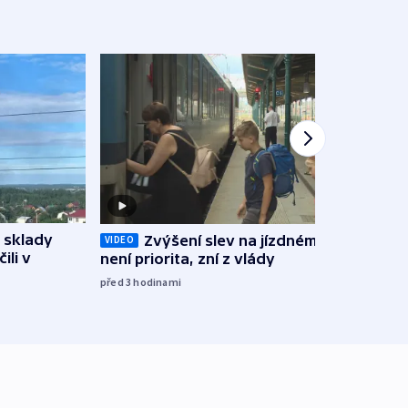
 sklady
Zvýšení slev na jízdném teď
Opil
VIDEO
ili v
není priorita, zní z vlády
vozid
stře
před 3
hodinami
před 4