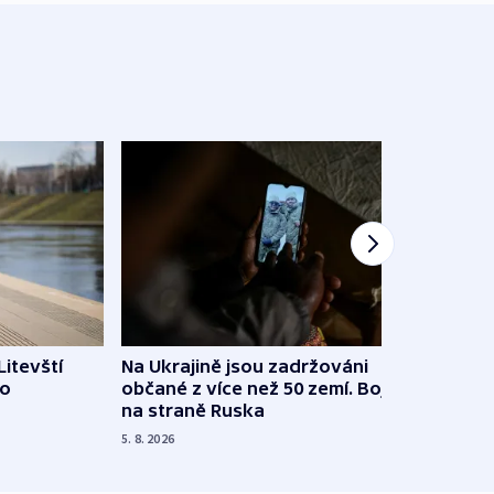
Litevští
Na Ukrajině jsou zadržováni
Španě
 o
občané z více než 50 zemí. Bojovali
dosta
na straně Ruska
4. 8. 20
5. 8. 2026