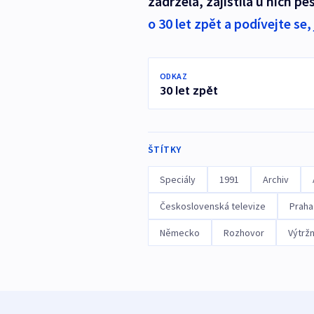
zadržela, zajistila u nich pe
o 30 let zpět a podívejte se
ODKAZ
30 let zpět
ŠTÍTKY
Speciály
1991
Archiv
Československá televize
Praha
Německo
Rozhovor
Výtržn