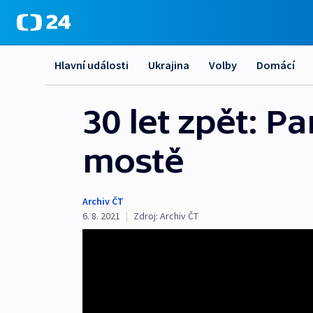
Hlavní události
Ukrajina
Volby
Domácí
30 let zpět: P
mostě
Archiv ČT
6. 8. 2021
|
Zdroj:
Archiv ČT