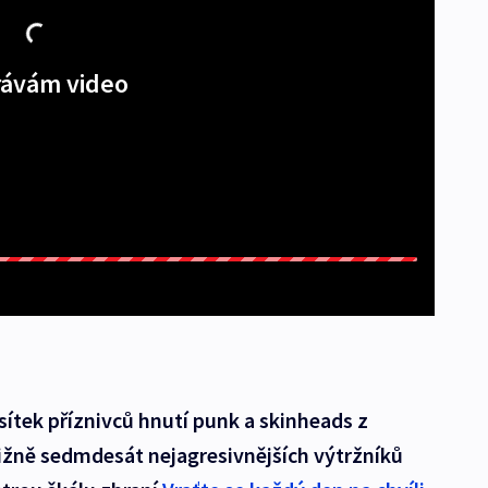
ávám video
sítek příznivců hnutí punk a skinheads z
ližně sedmdesát nejagresivnějších výtržníků