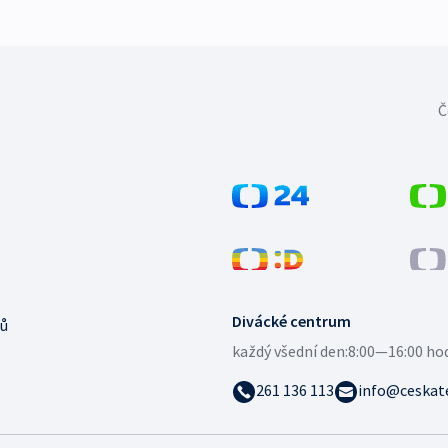
Č
Divácké centrum
ů
každý všední den:
8:00—16:00 ho
261 136 113
info@ceskate