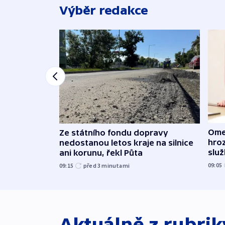
Výběr redakce
Ome
Ze státního fondu dopravy
hroz
nedostanou letos kraje na silnice
slu
ani korunu, řekl Půta
09:05
09:15
před 3
minutami
Aktuálně z rubri