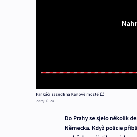
Nahr
Pankáči zasedli na Karlově mostě
Zdroj:
ČT24
Do Prahy se sjelo několik de
Německa. Když policie přib