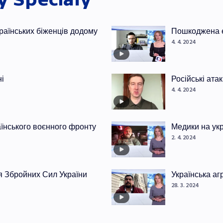
раїнських біженців додому
Пошкоджена е
4. 4. 2024
ні
Російські ата
4. 4. 2024
раїнського воєнного фронту
Медики на ук
2. 4. 2024
я Збройних Сил України
Українська аг
28. 3. 2024