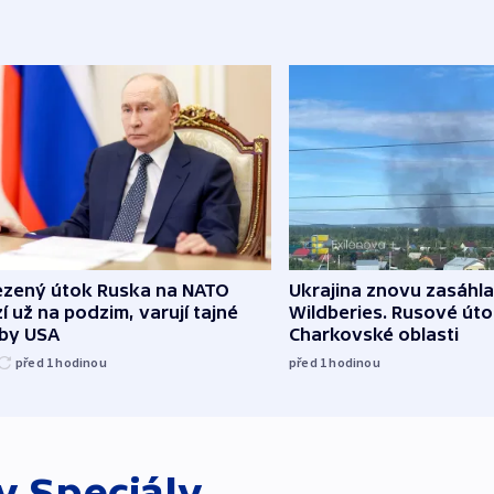
zený útok Ruska na NATO
Ukrajina znovu zasáhla
í už na podzim, varují tajné
Wildberies. Rusové útoč
žby USA
Charkovské oblasti
před 1
hodinou
před 1
hodinou
ky
Speciály