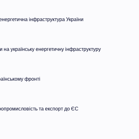
нергетична інфраструктура України
ки на українську енергетичну інфраструктуру
раїнському фронті
ропромисловість та експорт до ЄС