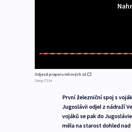
Nahr
Odjezd praporu mírových sil
Zdroj:
ČT24
První železniční spoj s voj
Jugoslávii odjel z nádraží 
vojáků se pak do Jugoslávie
měla na starost dohled nad