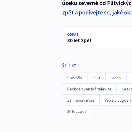
úseku severně od Plitvických
zpět a podívejte se, jaké ok
ODKAZ
30 let zpět
ŠTÍTKY
Speciály
1991
Archiv
Československá televize
Česko
Zahraniční mise
Válka v Jugosláv
30 let zpět