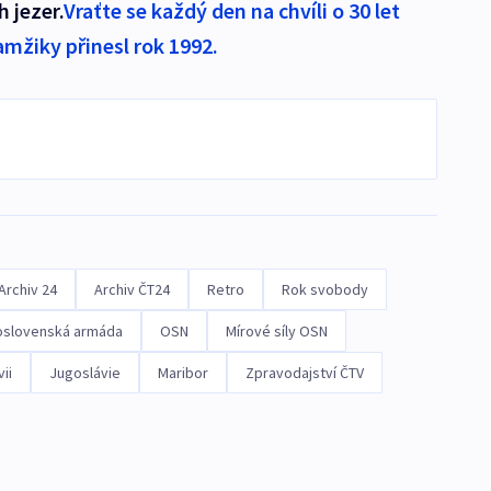
 jezer.
Vraťte se každý den na chvíli o 30 let
amžiky přinesl rok 1992.
Archiv 24
Archiv ČT24
Retro
Rok svobody
slovenská armáda
OSN
Mírové síly OSN
ii
Jugoslávie
Maribor
Zpravodajství ČTV