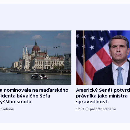
za nominovala na maďarského
Americký Senát potvrd
zidenta bývalého šéfa
právníka jako ministra
vyššího soudu
spravedlnosti
1
hodinou
12:53
před 2
hodinami