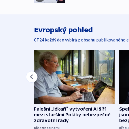
Evropský pohled
ČT24 každý den vybírá z obsahu publikovaného e
Falešní „lékaři“ vytvoření AI šíří
Spe
mezi staršími Poláky nebezpečné
jsou
zdravotní rady
bez
před 9
hodinami
před 