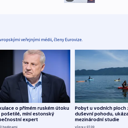
vropskými veřejnými médii, členy Eurovize.
kulace o přímém ruském útoku
Pobyt u vodních ploch 
 pošetilé, míní estonský
duševní pohodu, ukáza
pečnostní expert
mezinárodní studie
23
hodinami
včera v 07:30