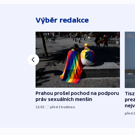
Výběr redakce
Prahou prošel pochod na podporu
Tis
práv sexuálních menšin
pre
nej
12:02
před 1
hodinou
před 