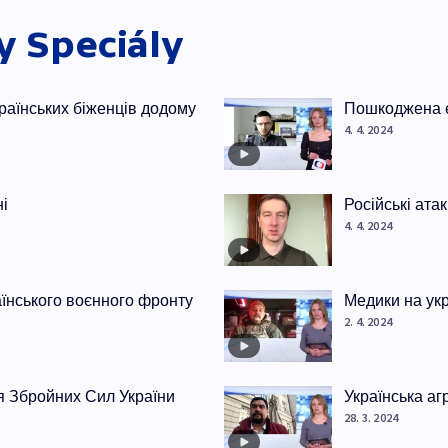
ky
Speciály
раїнських біженців додому
Пошкоджена е
4. 4. 2024
ні
Російські ата
4. 4. 2024
раїнського воєнного фронту
Медики на ук
2. 4. 2024
я Збройних Сил України
Українська аг
28. 3. 2024