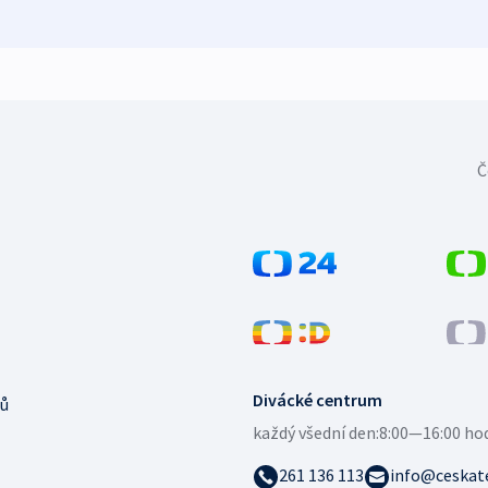
Č
Divácké centrum
ů
každý všední den:
8:00—16:00 ho
261 136 113
info@ceskate