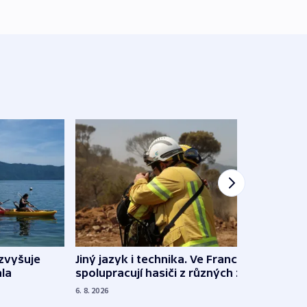
Jiný jazyk i technika. Ve Francii
zvyšuje
„Musí
spolupracují hasiči z různých zemí
la
polit
demo
6. 8. 2026
5. 8. 20