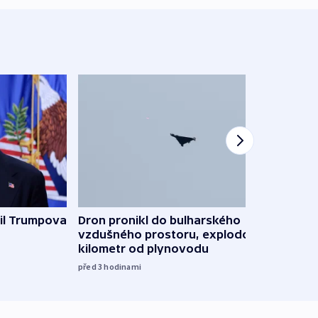
il Trumpova
Dron pronikl do bulharského
Ruský
vzdušného prostoru, explodoval
čtyři 
kilometr od plynovodu
08:20
před 3
hodinami