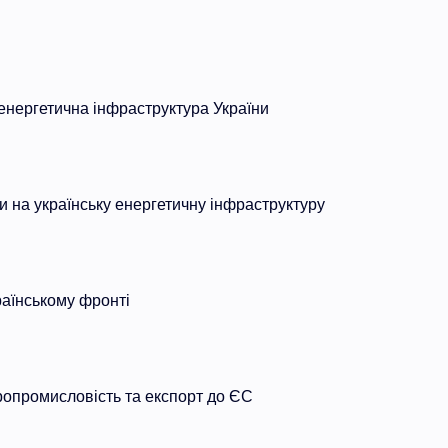
нергетична інфраструктура України
ки на українську енергетичну інфраструктуру
раїнському фронті
ропромисловість та експорт до ЄС