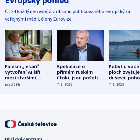
Evropský pohled
ČT24 každý den vybírá z obsahu publikovaného evropskými
veřejnými médii, členy Eurovize.
Falešní „lékaři“
Spekulace o
Pobyt u vodn
vytvoření AI šíří
přímém ruském
ploch zvyšuje
mezi staršími
útoku jsou pošetilé,
duševní poho
Poláky nebezpečné
míní estonský
ukázala
před 19
h
7. 8. 2026
7. 8. 2026
zdravotní rady
bezpečnostní
mezinárodní 
expert
Divácké centrum