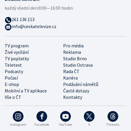
každý všední den:
8:00—16:00 hodin
261 136 113
info@ceskatelevize.cz
TV program
Pro média
Živé vysílání
Reklama
TV poplatky
Studio Brno
Teletext
Studio Ostrava
Podcasty
Rada ČT
Počasí
Kariéra
E-shop
Podávání námětů
Mobilní a TV aplikace
Časté dotazy
Vše o ČT
Kontakty
Instagram
Facebook
YouTube
X
Threads