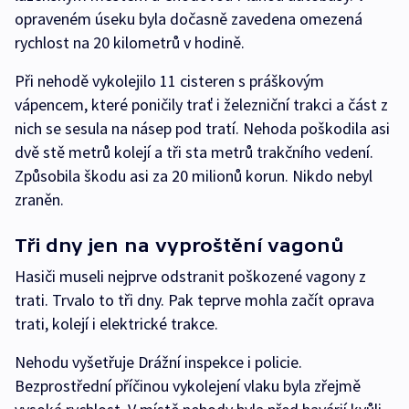
opraveném úseku byla dočasně zavedena omezená
rychlost na 20 kilometrů v hodině.
Při nehodě vykolejilo 11 cisteren s práškovým
vápencem, které poničily trať i železniční trakci a část z
nich se sesula na násep pod tratí. Nehoda poškodila asi
dvě stě metrů kolejí a tři sta metrů trakčního vedení.
Způsobila škodu asi za 20 milionů korun. Nikdo nebyl
zraněn.
Tři dny jen na vyproštění vagonů
Hasiči museli nejprve odstranit poškozené vagony z
trati. Trvalo to tři dny. Pak teprve mohla začít oprava
trati, kolejí i elektrické trakce.
Nehodu vyšetřuje Drážní inspekce i policie.
Bezprostřední příčinou vykolejení vlaku byla zřejmě