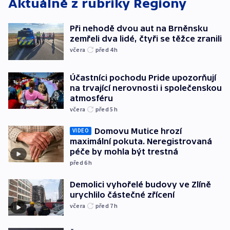
Aktuálně z rubriky
Regiony
Při nehodě dvou aut na Brněnsku
zemřeli dva lidé, čtyři se těžce zranili
včera
před 4
h
Účastníci pochodu Pride upozorňují
na trvající nerovnosti i společenskou
atmosféru
včera
před 5
h
Domovu Mutice hrozí
VIDEO
maximální pokuta. Neregistrovaná
péče by mohla být trestná
před 6
h
Demolici vyhořelé budovy ve Zlíně
urychlilo částečné zřícení
včera
před 7
h