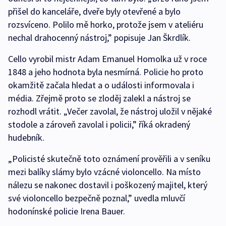
přišel do kanceláře, dveře byly otevřené a bylo
rozsvíceno. Polilo mě horko, protože jsem v ateliéru
nechal drahocenný nástroj,” popisuje Jan Škrdlík.
Cello vyrobil mistr Adam Emanuel Homolka už v roce
1848 a jeho hodnota byla nesmírná. Policie ho proto
okamžitě začala hledat a o události informovala i
média. Zřejmě proto se zloděj zalekl a nástroj se
rozhodl vrátit. „Večer zavolal, že nástroj uložil v nějaké
stodole a zároveň zavolal i policii,” říká okradený
hudebník.
„Policisté skutečně toto oznámení prověřili a v seníku
mezi balíky slámy bylo vzácné violoncello. Na místo
nálezu se nakonec dostavil i poškozený majitel, který
své violoncello bezpečně poznal,” uvedla mluvčí
hodonínské policie Irena Bauer.