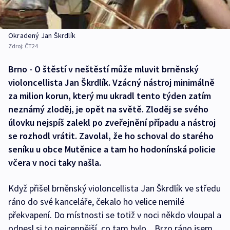
Okradený Jan Škrdlík
Zdroj:
ČT24
Brno - O štěstí v neštěstí může mluvit brněnský
violoncellista Jan Škrdlík. Vzácný nástroj minimálně
za milion korun, který mu ukradl tento týden zatím
neznámý zloděj, je opět na světě. Zloděj se svého
úlovku nejspíš zalekl po zveřejnění případu a nástroj
se rozhodl vrátit. Zavolal, že ho schoval do starého
seníku u obce Mutěnice a tam ho hodonínská policie
včera v noci taky našla.
Když přišel brněnský violoncellista Jan Škrdlík ve středu
ráno do své kanceláře, čekalo ho velice nemilé
překvapení. Do místnosti se totiž v noci někdo vloupal a
odnesl si to nejcennější, co tam bylo. „Brzo ráno jsem