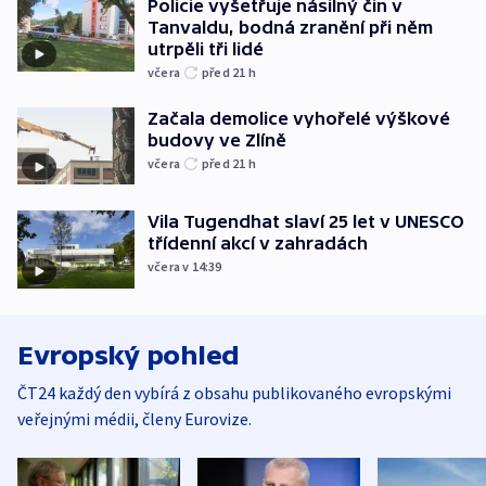
Policie vyšetřuje násilný čin v
Tanvaldu, bodná zranění při něm
utrpěli tři lidé
včera
před 21
h
Začala demolice vyhořelé výškové
budovy ve Zlíně
včera
před 21
h
Vila Tugendhat slaví 25 let v UNESCO
třídenní akcí v zahradách
včera v 14:39
Evropský pohled
ČT24 každý den vybírá z obsahu publikovaného evropskými
veřejnými médii, členy Eurovize.