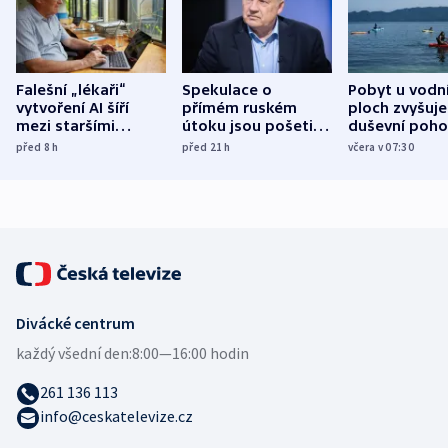
Falešní „lékaři“
Spekulace o
Pobyt u vodn
vytvoření AI šíří
přímém ruském
ploch zvyšuje
mezi staršími
útoku jsou pošetilé,
duševní poho
Poláky nebezpečné
míní estonský
ukázala
před 8
h
před 21
h
včera v 07:30
zdravotní rady
bezpečnostní
mezinárodní 
expert
Divácké centrum
každý všední den:
8:00—16:00 hodin
261 136 113
info@ceskatelevize.cz