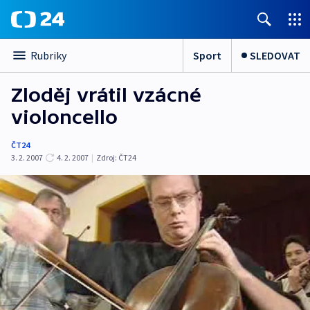
Sport
SLEDOVAT
Rubriky
Zloděj vrátil vzácné
violoncello
ČT24
3. 2. 2007
4. 2. 2007
|
Zdroj:
ČT24