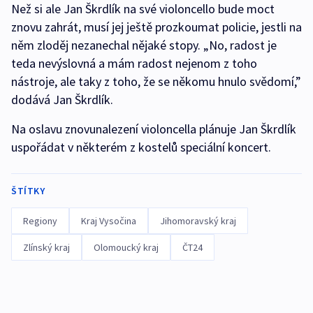
Než si ale Jan Škrdlík na své violoncello bude moct
znovu zahrát, musí jej ještě prozkoumat policie, jestli na
něm zloděj nezanechal nějaké stopy. „No, radost je
teda nevýslovná a mám radost nejenom z toho
nástroje, ale taky z toho, že se někomu hnulo svědomí,”
dodává Jan Škrdlík.
Na oslavu znovunalezení violoncella plánuje Jan Škrdlík
uspořádat v některém z kostelů speciální koncert.
ŠTÍTKY
Regiony
Kraj Vysočina
Jihomoravský kraj
Zlínský kraj
Olomoucký kraj
ČT24