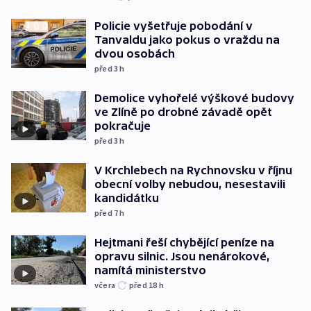
Policie vyšetřuje pobodání v
Tanvaldu jako pokus o vraždu na
dvou osobách
před 3
h
Demolice vyhořelé výškové budovy
ve Zlíně po drobné závadě opět
pokračuje
před 3
h
V Krchlebech na Rychnovsku v říjnu
obecní volby nebudou, nesestavili
kandidátku
před 7
h
Hejtmani řeší chybějící peníze na
opravu silnic. Jsou nenárokové,
namítá ministerstvo
včera
před 18
h