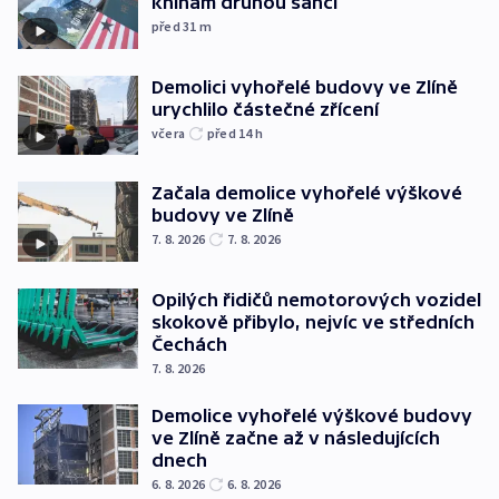
knihám druhou šanci
před 31
m
Demolici vyhořelé budovy ve Zlíně
urychlilo částečné zřícení
včera
před 14
h
Začala demolice vyhořelé výškové
budovy ve Zlíně
7. 8. 2026
7. 8. 2026
Opilých řidičů nemotorových vozidel
skokově přibylo, nejvíc ve středních
Čechách
7. 8. 2026
Demolice vyhořelé výškové budovy
ve Zlíně začne až v následujících
dnech
6. 8. 2026
6. 8. 2026