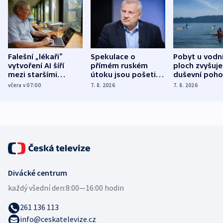
Falešní „lékaři“
Spekulace o
Pobyt u vodn
vytvoření AI šíří
přímém ruském
ploch zvyšuje
mezi staršími
útoku jsou pošetilé,
duševní poho
Poláky nebezpečné
míní estonský
ukázala
včera v 07:00
7. 8. 2026
7. 8. 2026
zdravotní rady
bezpečnostní
mezinárodní 
expert
Divácké centrum
každý všední den:
8:00—16:00 hodin
261 136 113
info@ceskatelevize.cz