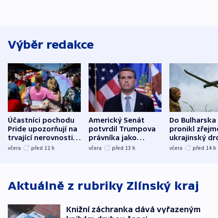
Výběr redakce
Účastníci pochodu
Americký Senát
Do Bulharska
Pride upozorňují na
potvrdil Trumpova
pronikl zřejm
trvající nerovnosti i
právníka jako
ukrajinský dr
společenskou
ministra
explodoval k
včera
před 12
h
včera
před 13
h
včera
před 14
h
atmosféru
spravedlnosti
od plynovod
Aktuálně z rubriky
Zlínský kraj
Knižní záchranka dává vyřazeným