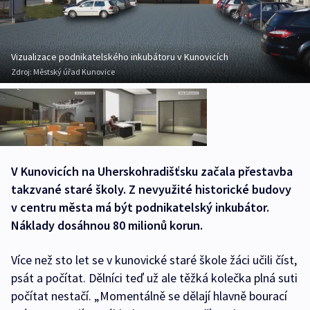
Vizualizace podnikatelského inkubátoru v Kunovicích
Zdroj:
Městský úřad Kunovice
V Kunovicích na Uherskohradišťsku začala přestavba
takzvané staré školy. Z nevyužité historické budovy
v centru města má být podnikatelský inkubátor.
Náklady dosáhnou 80 milionů korun.
Více než sto let se v kunovické staré škole žáci učili číst,
psát a počítat. Dělníci teď už ale těžká kolečka plná suti
počítat nestačí. „Momentálně se dělají hlavně bourací