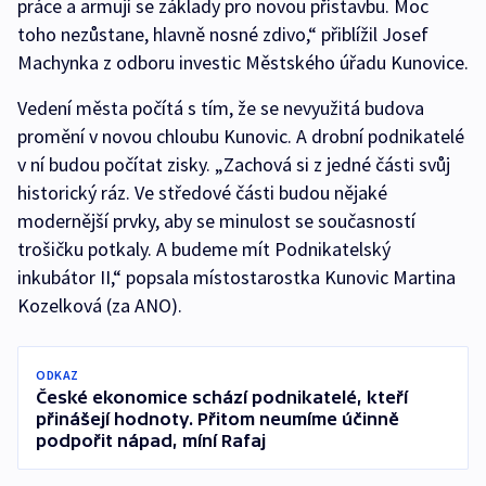
práce a armují se základy pro novou přístavbu. Moc
toho nezůstane, hlavně nosné zdivo,“ přiblížil Josef
Machynka z odboru investic Městského úřadu Kunovice.
Vedení města počítá s tím, že se nevyužitá budova
promění v novou chloubu Kunovic. A drobní podnikatelé
v ní budou počítat zisky. „Zachová si z jedné části svůj
historický ráz. Ve středové části budou nějaké
modernější prvky, aby se minulost se současností
trošičku potkaly. A budeme mít Podnikatelský
inkubátor II,“ popsala místostarostka Kunovic Martina
Kozelková (za ANO).
ODKAZ
České ekonomice schází podnikatelé, kteří
přinášejí hodnoty. Přitom neumíme účinně
podpořit nápad, míní Rafaj