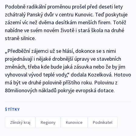
Podobně radikální proměnou prošel před deseti lety
zchátralý Panský dvůr v centru Kunovic. Teď poskytuje
zázemí víc než dvěma desítkám menších firem. Totéž
nabídne ve svém novém životě i stará škola na druhé
straně silnice.
„Předběžní zájemci už se hlásí, dokonce se s nimi
projednávají i nějaké drobnější úpravy ve stavebních
změnách, třeba kde bude jaká zásuvka nebo že by jim
vyhovoval vývod teplé vody,“ dodala Kozelková. Hotovo
má být ve druhé polovině příštího roku. Polovinu z
80milionových nákladů pokryje evropská dotace.
ŠTÍTKY
Zlínský kraj
Regiony
Kunovice
Podnikatel