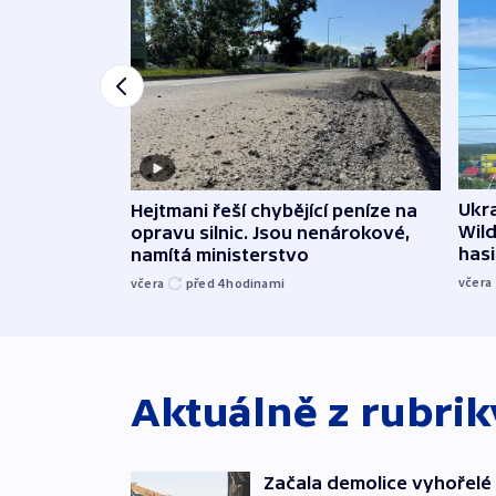
Ukra
Hejtmani řeší chybějící peníze na
Wild
opravu silnic. Jsou nenárokové,
hasi
namítá ministerstvo
včera
včera
před 4
hodinami
Aktuálně z rubri
Začala demolice vyhořelé