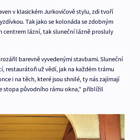
en v klasickém Jurkovičově stylu, zdi tvoří
vyzdívkou. Tak jako se kolonáda se zdobným
centrem lázní, tak sluneční lázně prosluly
rozářil barevně vyvedenými stavbami. Sluneční
tí, restaurátoři už vědí, jak na každém trámu
e i na těch, které jsou shnilé, ty nás zajímají
de stopa původního rámu okna,“ přiblížil