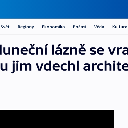
Svět
Regiony
Ekonomika
Počasí
Věda
Kultura
uneční lázně se vra
u jim vdechl archit