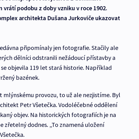
 vrátí podobu z doby vzniku v roce 1902.
komplex architekta Dušana Jurkoviče ukazovat
nedávna připomínaly jen fotografie. Stačily ale
ých dělníci odstranili nežádoucí přístavby a
 objevila 119 let stará historie. Například
ržený bazének.
t mlýnskému provozu, to už ale nezjistíme. Byl
 architekt Petr Všetečka. Vodoléčebné oddělení
kaný objev. Na historických fotografiích je na
ý je zřetelný dodnes. „To znamená uložení
Všetečka.