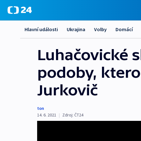
Hlavní události
Ukrajina
Volby
Domácí
Luhačovické sl
podoby, ktero
Jurkovič
ton
14. 6. 2021
|
Zdroj:
ČT24