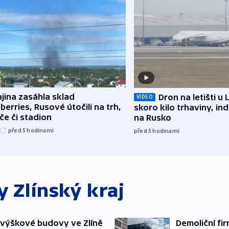
jina zasáhla sklad
Dron na letišti u 
VIDEO
berries, Rusové útočili na trh,
skoro kilo trhaviny, ind
če či stadion
na Rusko
před 5
hodinami
před 5
hodinami
ky
Zlínský kraj
 výškové budovy ve Zlíně
Demoliční fi