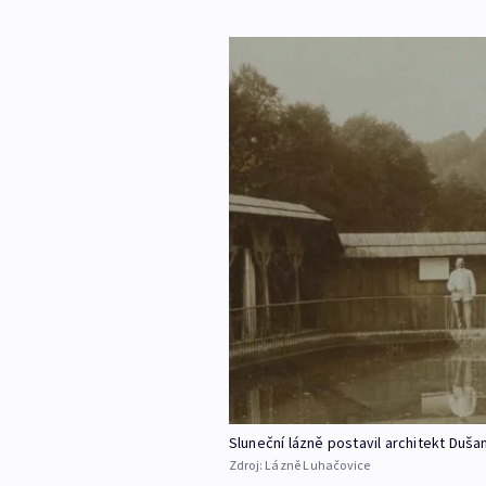
Sluneční lázně postavil architekt Duša
Zdroj:
Lázně Luhačovice