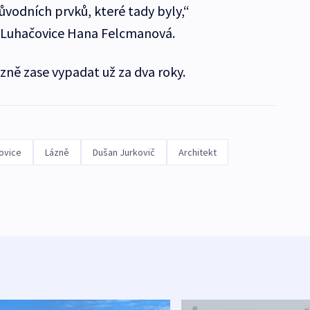
ůvodních prvků, které tady byly,“
 Luhačovice Hana Felcmanová.
zně zase vypadat už za dva roky.
ovice
Lázně
Dušan Jurkovič
Architekt