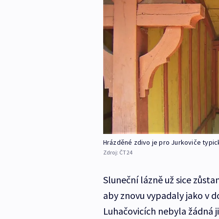
Hrázděné zdivo je pro Jurkoviče typic
Zdroj:
ČT24
Sluneční lázně už sice zůst
aby znovu vypadaly jako v d
Luhačovicích nebyla žádná j