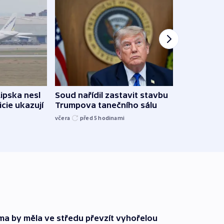
Lipska nesl
Soud nařídil zastavit stavbu
Žido
icie ukazují
Trumpova tanečního sálu
břehu
kriti
včera
před 5
hodinami
před 5
rma by měla ve středu převzít vyhořelou