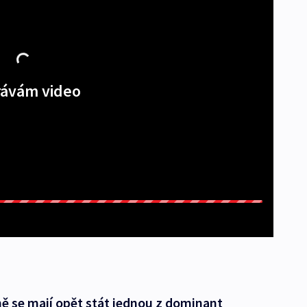
ávám video
ě se mají opět stát jednou z dominant