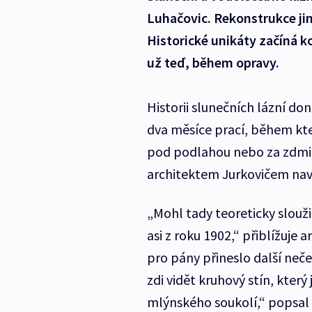
Luhačovic. Rekonstrukce jim
Historické unikáty začíná 
už teď, během opravy.
Historii slunečních lázní do
dva měsíce prací, během kter
pod podlahou nebo za zdmi se
architektem Jurkovičem nav
„Mohl tady teoreticky slouži
asi z roku 1902,“ přiblížuje
pro pány přineslo další neče
zdi vidět kruhový stín, kter
mlýnského soukolí,“ popsal 