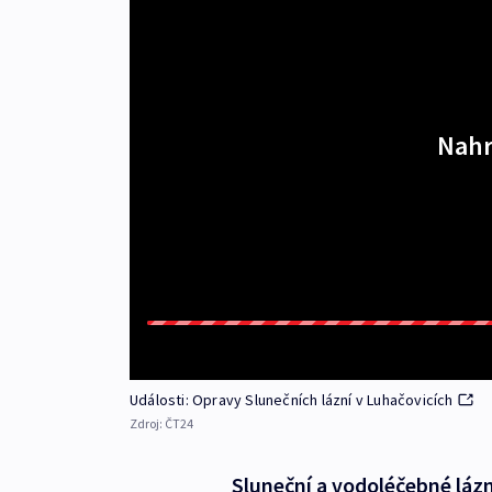
Nahr
Události: Opravy Slunečních lázní v Luhačovicích
Zdroj:
ČT24
Sluneční a vodoléčebné lázn