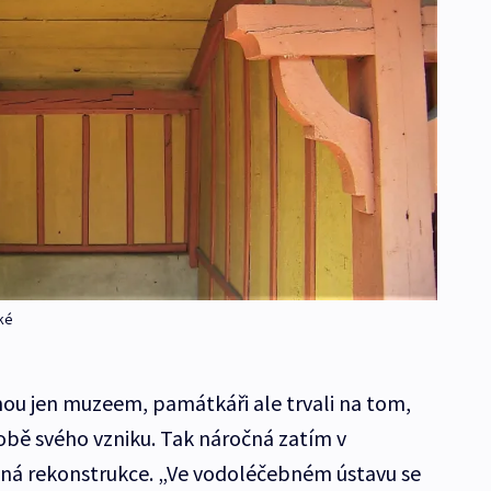
ké
anou jen muzeem, památkáři ale trvali na tom,
obě svého vzniku. Tak náročná zatím v
iná rekonstrukce. „Ve vodoléčebném ústavu se