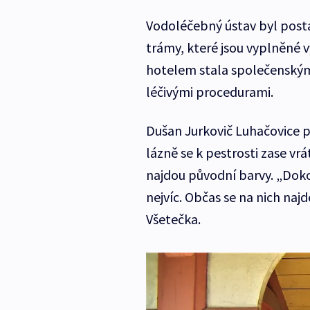
Vodoléčebný ústav byl postav
trámy, které jsou vyplněné 
hotelem stala společenským 
léčivými procedurami.
Dušan Jurkovič Luhačovice p
lázně se k pestrosti zase vrá
najdou původní barvy. „Dokonc
nejvíc. Občas se na nich naj
Všetečka.