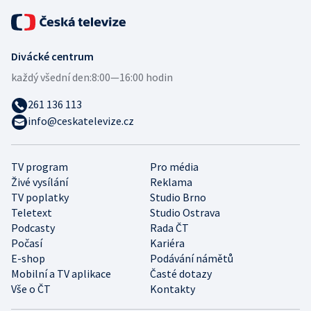
Divácké centrum
každý všední den:
8:00—16:00 hodin
261 136 113
info@ceskatelevize.cz
TV program
Pro média
Živé vysílání
Reklama
TV poplatky
Studio Brno
Teletext
Studio Ostrava
Podcasty
Rada ČT
Počasí
Kariéra
E-shop
Podávání námětů
Mobilní a TV aplikace
Časté dotazy
Vše o ČT
Kontakty