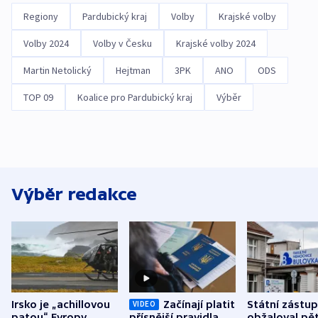
Regiony
Pardubický kraj
Volby
Krajské volby
Volby 2024
Volby v Česku
Krajské volby 2024
Martin Netolický
Hejtman
3PK
ANO
ODS
TOP 09
Koalice pro Pardubický kraj
Výběr
Výběr redakce
Irsko je „achillovou
Začínají platit
Státní zástu
VIDEO
patou“ Evropy,
přísnější pravidla
obžaloval pět 