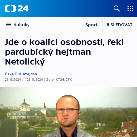
Sport
SLEDOVAT
Rubriky
Jde o koalici osobností, řekl
pardubický hejtman
Netolický
ČT24
,
ČTK
,
mvr
,
den
23. 9. 2024
23. 9. 2024
|
Zdroj:
ČT24
,
ČTK