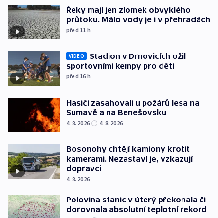
Řeky mají jen zlomek obvyklého
průtoku. Málo vody je i v přehradách
před 11
h
Stadion v Drnovicích ožil
VIDEO
sportovními kempy pro děti
před 16
h
Hasiči zasahovali u požárů lesa na
Šumavě a na Benešovsku
4. 8. 2026
4. 8. 2026
Bosonohy chtějí kamiony krotit
kamerami. Nezastaví je, vzkazují
dopravci
4. 8. 2026
Polovina stanic v úterý překonala či
dorovnala absolutní teplotní rekord