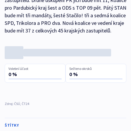
zastupitelů. Druhé uskupení PK jich bude mít 11, Koalice
pro Pardubický kraj šest a ODS s TOP 09 pět. Pátý STAN
bude mít tři mandáty, šesté Stačilo! tři a sedmá koalice
SPD, Trikolora a PRO dva. Nová koalice ve vedení kraje
bude mít 37 z celkových 45 krajských zastupitelů.
Volební účast
Sečteno okrsků
0 %
0 %
Zdroj: ČSÚ, ČT24
ŠTÍTKY