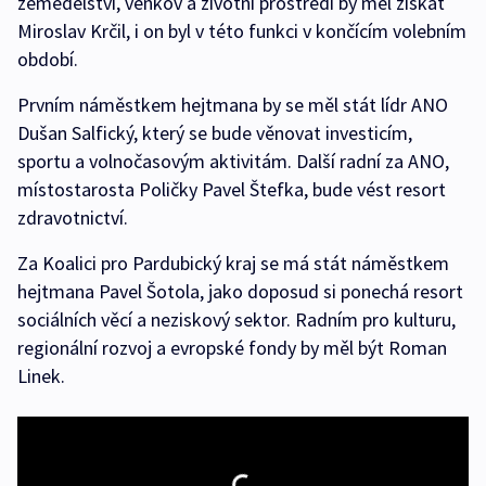
zemědělství, venkov a životní prostředí by měl získat
Miroslav Krčil, i on byl v této funkci v končícím volebním
období.
Prvním náměstkem hejtmana by se měl stát lídr ANO
Dušan Salfický, který se bude věnovat investicím,
sportu a volnočasovým aktivitám. Další radní za ANO,
místostarosta Poličky Pavel Štefka, bude vést resort
zdravotnictví.
Za Koalici pro Pardubický kraj se má stát náměstkem
hejtmana Pavel Šotola, jako doposud si ponechá resort
sociálních věcí a neziskový sektor. Radním pro kulturu,
regionální rozvoj a evropské fondy by měl být Roman
Linek.