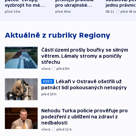
vyzbrojit ho má
pro ukrajinské
jednu právni
Francie
uprchlíky
osobu v kauz
před 14
m
před 44
m
06:11
před 48
Bulovky
Aktuálně z rubriky
Regiony
Částí území prošly bouřky se silným
větrem. Lámaly stromy a poničily
střechu
včera
před 8
h
Lékaři v Ostravě ošetřili už
VIDEO
patnáct lidí pokousaných netopýry
před 10
h
Nehodu Turka policie prověřuje pro
podezření z ublížení na zdraví z
nedbalosti
včera
před 11
h