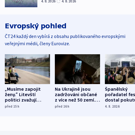
4. 8. 2026
4. 8. 2026
Evropský pohled
ČT24 každý den vybírá z obsahu publikovaného evropskými
veřejnými médii, členy Eurovize.
„Musíme zapojit
Na Ukrajině jsou
Španělský
ženy.“ Litevští
zadržováni občané
pořadatel fes
politici zvažují
z více než 50 zemí.
dostal pokut
dohodu o
Bojovali na straně
nekalé prakti
před 15
h
před 16
h
4. 8. 2026
demografii
Ruska