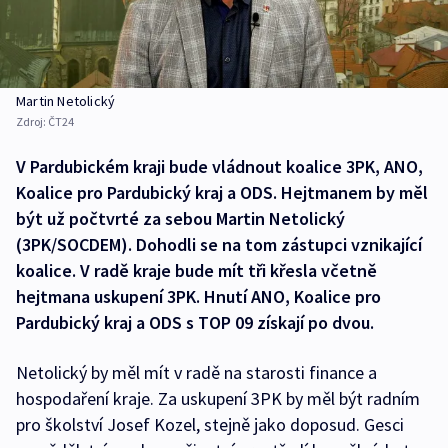
Martin Netolický
Zdroj:
ČT24
V Pardubickém kraji bude vládnout koalice 3PK, ANO,
Koalice pro Pardubický kraj a ODS. Hejtmanem by měl
být už počtvrté za sebou Martin Netolický
(3PK/SOCDEM). Dohodli se na tom zástupci vznikající
koalice. V radě kraje bude mít tři křesla včetně
hejtmana uskupení 3PK. Hnutí ANO, Koalice pro
Pardubický kraj a ODS s TOP 09 získají po dvou.
Netolický by měl mít v radě na starosti finance a
hospodaření kraje. Za uskupení 3PK by měl být radním
pro školství Josef Kozel, stejně jako doposud. Gesci