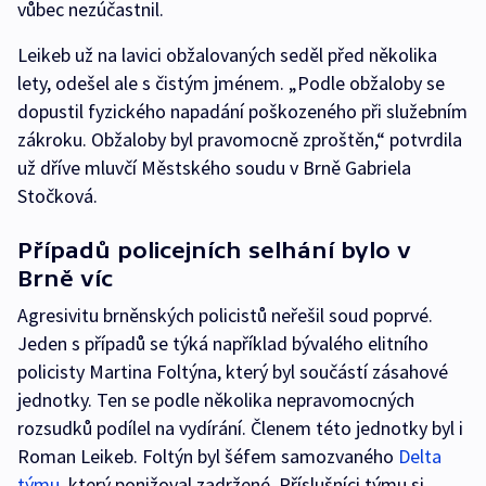
vůbec nezúčastnil.
Leikeb už na lavici obžalovaných seděl před několika
lety, odešel ale s čistým jménem. „Podle obžaloby se
dopustil fyzického napadání poškozeného při služebním
zákroku. Obžaloby byl pravomocně zproštěn,“ potvrdila
už dříve mluvčí Městského soudu v Brně Gabriela
Stočková.
Případů policejních selhání bylo v
Brně víc
Agresivitu brněnských policistů neřešil soud poprvé.
Jeden s případů se týká například bývalého elitního
policisty Martina Foltýna, který byl součástí zásahové
jednotky. Ten se podle několika nepravomocných
rozsudků podílel na vydírání. Členem této jednotky byl i
Roman Leikeb. Foltýn byl šéfem samozvaného
Delta
týmu
, který ponižoval zadržené. Příslušníci týmu si