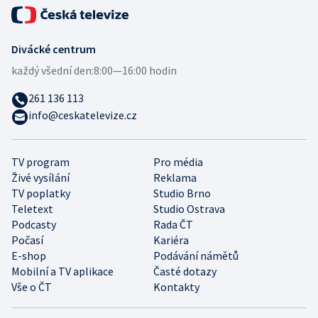
Divácké centrum
každý všední den:
8:00—16:00 hodin
261 136 113
info@ceskatelevize.cz
TV program
Pro média
Živé vysílání
Reklama
TV poplatky
Studio Brno
Teletext
Studio Ostrava
Podcasty
Rada ČT
Počasí
Kariéra
E-shop
Podávání námětů
Mobilní a TV aplikace
Časté dotazy
Vše o ČT
Kontakty