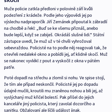
skočil
Muže policie zatkla předloni v polovině září kvůli
podezření z krádeže. Podle jeho výpovědi jej po
výslechu nadpraporčík Jiří Zemánek připoutal k zábradlí
na chodbě a řekl: „Buď se ke všemu přiznáš, anebo
bude lepší, když se zabiješ. Okrádáš slušné lidi.“ Státní
zástupce uvedl, že muž už v té chvíli vyhrožoval
sebevraždou. Policisté na to podle něj reagovali tak, že
otevřeli nedaleké okno a pobídli jej, ať klidně skočí. Muž
se nakonec vyvlékl z pout a vyskočil z okna v pátém
patře.
Poté dopadl na střechu a zlomil si nohu. Ve spise stojí,
že tím ale případ neskončil. Policisté jej po dopadu
údajně mučili, kroutili mu zraněnou nohou a bili jej, až
vyslýchaný muž křičel bolestí. Pak přišel do jejich
kanceláře jiný policista, který zavolal dozorčího a
sanitku. Obžalovaní ale líčili událost jinak.