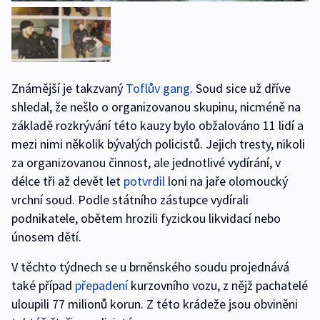
Známější je takzvaný
Toflův gang
. Soud sice už dříve
shledal, že nešlo o organizovanou skupinu, nicméně na
základě rozkrývání této kauzy bylo obžalováno 11 lidí a
mezi nimi několik bývalých policistů. Jejich tresty, nikoli
za organizovanou činnost, ale jednotlivé vydírání, v
délce tři až devět let
potvrdil
loni na jaře olomoucký
vrchní soud. Podle státního zástupce vydírali
podnikatele, obětem hrozili fyzickou likvidací nebo
únosem dětí.
V těchto týdnech se u brněnského soudu projednává
také případ
přepadení
kurzovního vozu, z nějž pachatelé
uloupili 77 milionů korun. Z této krádeže jsou obviněni