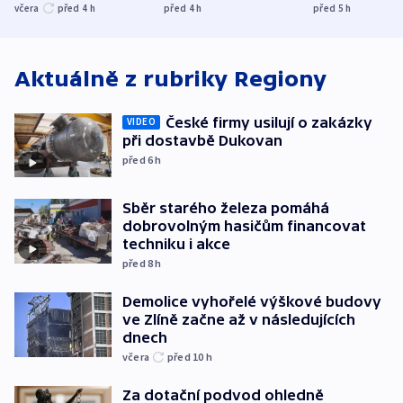
UEFA trvá na
s Běloruskem
zdržují záchr
včera
před 4
h
před 4
h
před 5
h
bojkotu
Aktuálně z rubriky
Regiony
České firmy usilují o zakázky
VIDEO
při dostavbě Dukovan
před 6
h
Sběr starého železa pomáhá
dobrovolným hasičům financovat
techniku i akce
před 8
h
Demolice vyhořelé výškové budovy
ve Zlíně začne až v následujících
dnech
včera
před 10
h
Za dotační podvod ohledně