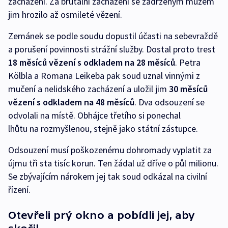
zacházení. Za brutální zacházení se zadrženým mužem
jim hrozilo až osmileté vězení.
Zemánek se podle soudu dopustil účasti na sebevraždě
a porušení povinnosti strážní služby. Dostal proto trest
18 měsíců vězení s odkladem na 28 měsíců
. Petra
Kölbla a Romana Leikeba pak soud uznal vinnými z
mučení a nelidského zacházení a uložil jim
30 měsíců
vězení s odkladem na 48 měsíců
. Dva odsouzení se
odvolali na místě. Obhájce třetího si ponechal
lhůtu na rozmyšlenou, stejně jako státní zástupce.
Odsouzení musí poškozenému dohromady vyplatit za
újmu tři sta tisíc korun. Ten žádal už dříve o půl milionu.
Se zbývajícím nárokem jej tak soud odkázal na civilní
řízení.
Otevřeli prý okno a pobídli jej, aby