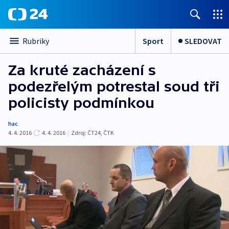
Sport
SLEDOVAT
Rubriky
Za kruté zacházení s
podezřelým potrestal soud tři
policisty podmínkou
hac
4. 4. 2016
4. 4. 2016
|
Zdroj:
ČT24, ČTK