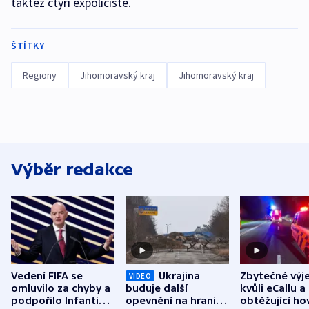
taktéž čtyři expolicisté.
ŠTÍTKY
Regiony
Jihomoravský kraj
Jihomoravský kraj
Výběr redakce
Vedení FIFA se
Ukrajina
Zbytečné výj
VIDEO
omluvilo za chyby a
buduje další
kvůli eCallu a
podpořilo Infantina.
opevnění na hranici
obtěžující ho