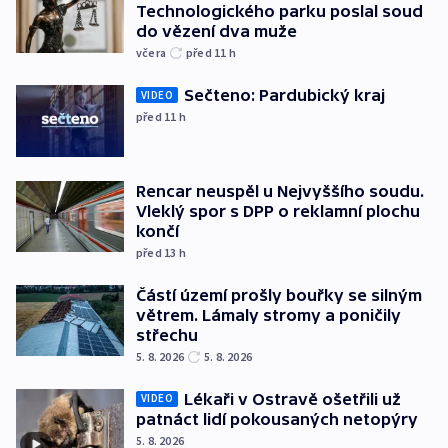
Technologického parku poslal soud
do vězení dva muže
včera
před 11
h
Sečteno: Pardubický kraj
VIDEO
před 11
h
Rencar neuspěl u Nejvyššího soudu.
Vleklý spor s DPP o reklamní plochu
končí
před 13
h
Částí území prošly bouřky se silným
větrem. Lámaly stromy a poničily
střechu
5. 8. 2026
5. 8. 2026
Lékaři v Ostravě ošetřili už
VIDEO
patnáct lidí pokousaných netopýry
5. 8. 2026