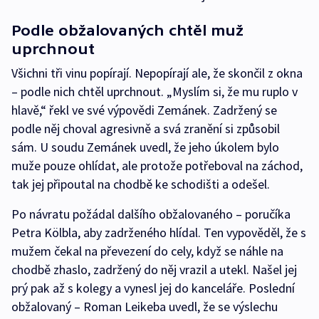
Podle obžalovaných chtěl muž
uprchnout
Všichni tři vinu popírají. Nepopírají ale, že skončil z okna
– podle nich chtěl uprchnout. „Myslím si, že mu ruplo v
hlavě,“ řekl ve své výpovědi Zemánek. Zadržený se
podle něj choval agresivně a svá zranění si způsobil
sám. U soudu Zemánek uvedl, že jeho úkolem bylo
muže pouze ohlídat, ale protože potřeboval na záchod,
tak jej připoutal na chodbě ke schodišti a odešel.
Po návratu požádal dalšího obžalovaného – poručíka
Petra Kölbla, aby zadrženého hlídal. Ten vypověděl, že s
mužem čekal na převezení do cely, když se náhle na
chodbě zhaslo, zadržený do něj vrazil a utekl. Našel jej
prý pak až s kolegy a vynesl jej do kanceláře. Poslední
obžalovaný – Roman Leikeba uvedl, že se výslechu