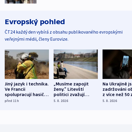
Evropský pohled
ČT24 každý den vybírá z obsahu publikovaného evropskými
veřejnými médii, členy Eurovize.
Jiný jazyk i technika.
„Musíme zapojit
Na Ukrajině j
Ve Francii
ženy.“ Litevští
zadržováni o
spolupracují hasiči z
politici zvažují
z více než 50 
různých zemí
dohodu o
Bojovali na s
před 11
h
5. 8. 2026
5. 8. 2026
demografii
Ruska