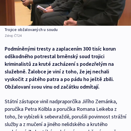
Trojice obžalovaných u soudu
Zdroj:
ČT24
Podmíněnými tresty a zaplacením 300 tisíc korun
odškodného potrestal brněnský soud trojici
kriminalistů za kruté zacházení s podezřelým na
služebně. Žalobce je viní z toho, že jej nechali
vyskočit z pátého patra a po pádu ho ještě zbili.
Obžalovaní svou vinu od začátku odmítají.
Státní zástupce vinil nadpraporčíka Jiřího Zemánka,
poručíka Petra Kölbla a poručíka Romana Leikeba z
toho, že vybízeli k sebevraždě, porušili povinnost strážní
služby a z mučení a jiného nelidského a krutého