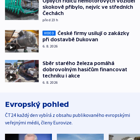
Opilých řidičů nemotorových vozidel
skokově přibylo, nejvíc ve středních
Čechách
před 23
h
České firmy usilují o zakázky
VIDEO
při dostavbě Dukovan
6. 8. 2026
Sběr starého železa pomáhá
dobrovolným hasičům financovat
techniku i akce
6. 8. 2026
Evropský pohled
ČT24 každý den vybírá z obsahu publikovaného evropskými
veřejnými médii, členy Eurovize.