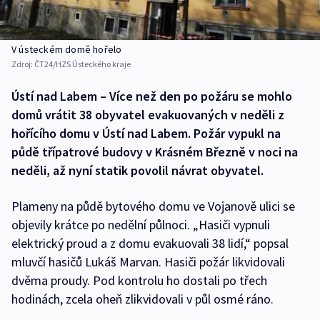
V ústeckém domě hořelo
Zdroj:
ČT24/HZS Ústeckého kraje
Ústí nad Labem – Více než den po požáru se mohlo
domů vrátit 38 obyvatel evakuovaných v neděli z
hořícího domu v Ústí nad Labem. Požár vypukl na
půdě třípatrové budovy v Krásném Březně v noci na
neděli, až nyní statik povolil návrat obyvatel.
Plameny na půdě bytového domu ve Vojanově ulici se
objevily krátce po nedělní půlnoci. „Hasiči vypnuli
elektrický proud a z domu evakuovali 38 lidí,“ popsal
mluvčí hasičů Lukáš Marvan. Hasiči požár likvidovali
dvěma proudy. Pod kontrolu ho dostali po třech
hodinách, zcela oheň zlikvidovali v půl osmé ráno.