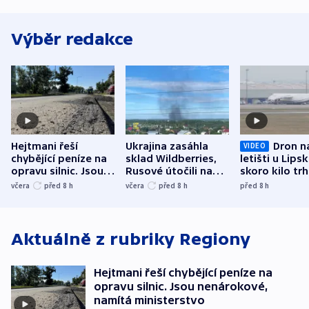
Výběr redakce
Hejtmani řeší
Ukrajina zasáhla
Dron n
VIDEO
chybějící peníze na
sklad Wildberries,
letišti u Lips
opravu silnic. Jsou
Rusové útočili na
skoro kilo trh
nenárokové, namítá
trh, hasiče či
indicie ukazuj
včera
před 8
h
včera
před 8
h
před 8
h
ministerstvo
stadion
Rusko
Aktuálně z rubriky
Regiony
Hejtmani řeší chybějící peníze na
opravu silnic. Jsou nenárokové,
namítá ministerstvo