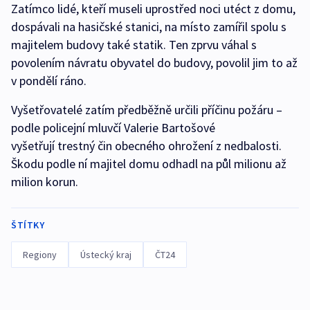
Zatímco lidé, kteří museli uprostřed noci utéct z domu,
dospávali na hasičské stanici, na místo zamířil spolu s
majitelem budovy také statik. Ten zprvu váhal s
povolením návratu obyvatel do budovy, povolil jim to až
v pondělí ráno.
Vyšetřovatelé zatím předběžně určili příčinu požáru –
podle policejní mluvčí Valerie Bartošové
vyšetřují trestný čin obecného ohrožení z nedbalosti.
Škodu podle ní majitel domu odhadl na půl milionu až
milion korun.
ŠTÍTKY
Regiony
Ústecký kraj
ČT24