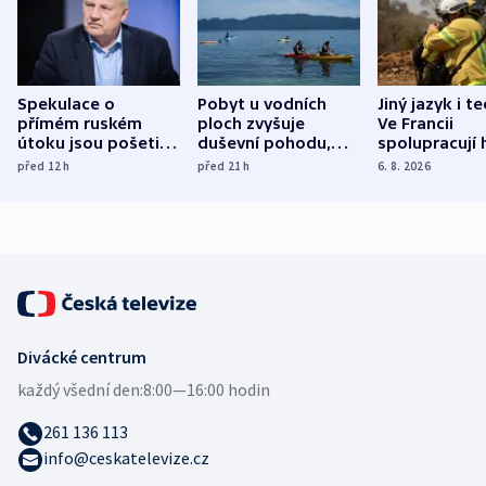
Spekulace o
Pobyt u vodních
Jiný jazyk i t
přímém ruském
ploch zvyšuje
Ve Francii
útoku jsou pošetilé,
duševní pohodu,
spolupracují h
míní estonský
ukázala
různých zemí
před 12
h
před 21
h
6. 8. 2026
bezpečnostní
mezinárodní studie
expert
Divácké centrum
každý všední den:
8:00—16:00 hodin
261 136 113
info@ceskatelevize.cz