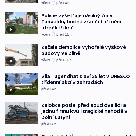
včera
před 8
h
Policie vyšetřuje násilný čin v
Tanvaldu, bodná zranění při něm
utrpěli tři lidé
včera
před 11
h
Začala demolice vyhořelé výškové
budovy ve Zlíně
včera
před 11
h
Vila Tugendhat slaví 25 let v UNESCO
třídenní akcí v zahradách
před 14
h
Žalobce poslal před soud dva lidi a
jednu firmu kvůli tragické nehodě v
Dolní Lutyni
před 16
h