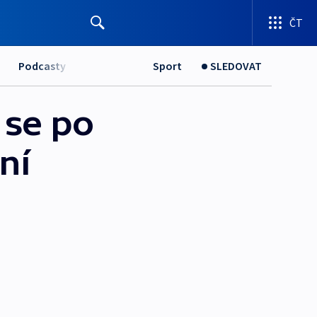
ČT
Podcasty
Sport
SLEDOVAT
 se po
ní