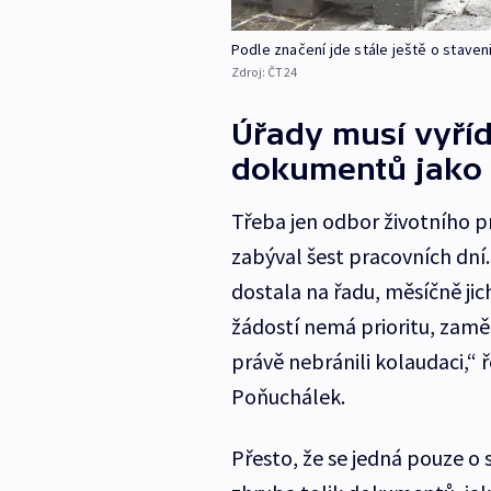
Podle značení jde stále ještě o staven
Zdroj:
ČT24
Úřady musí vyříd
dokumentů jako 
Třeba jen odbor životního p
zabýval šest pracovních dní. 
dostala na řadu, měsíčně jic
žádostí nemá prioritu, zaměs
právě nebránili kolaudaci,“ 
Poňuchálek.
Přesto, že se jedná pouze o 