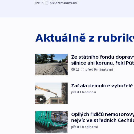
09:15
před 9
minutami
Aktuálně z rubri
Ze státního fondu doprav
silnice ani korunu, řekl Pů
09:15
před 9
minutami
Začala demolice vyhořelé
před 1
hodinou
Opilých řidičů nemotorový
nejvíc ve středních Čechá
před 6
hodinami