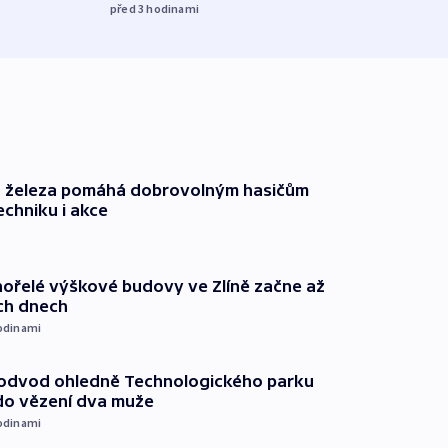
před 3
hodinami
o železa pomáhá dobrovolným hasičům
echniku i akce
ořelé výškové budovy ve Zlíně začne až
ích dnech
odinami
podvod ohledně Technologického parku
do vězení dva muže
odinami