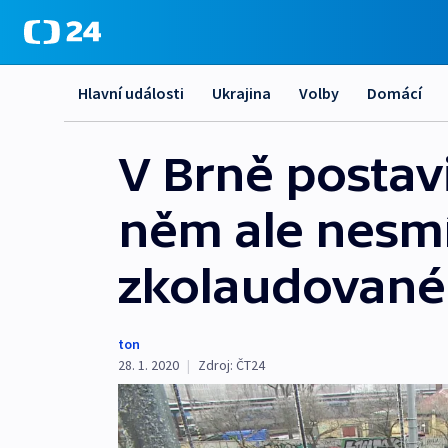
Hlavní události
Ukrajina
Volby
Domácí
V Brně postavi
něm ale nesmí.
zkolaudované
ton
28. 1. 2020
|
Zdroj:
ČT24