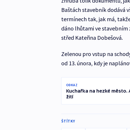
zhruba tolik dokumentů, jak
Baštách stavebník dodává vš
termínech tak, jak má, takže
dáno lhůtami ve stavebním 
střed Kateřina Dobešová.
Zelenou pro vstup na schody
od 13. února, kdy je napláno
ODKAZ
Kuchařka na hezké město. Ar
žití
ŠTÍTKY