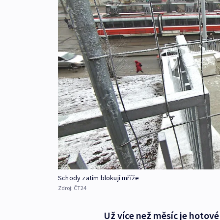
Schody zatím blokují mříže
Zdroj:
ČT24
Už více než měsíc je hotov