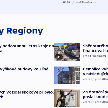
09:05
před 3
hodinami
ky
Regiony
y nedostanou letos kraje na
Sběr staréh
ta
financovat t
před 17
hodinami
Demolice vyh
 výškové budovy ve Zlíně
v následujíc
včera
před 20
h
Za dotační 
ch vozidel skokově přibylo,
poslal soud 
ch
včera
před 20
h