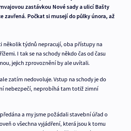
mvajovou zastávkou Nové sady a ulicí Bašty
e zavřená. Počkat si musejí do půlky února, až
i několik týdnů nepracují, oba přístupy na
ížemi. I tak se na schody někdo čas od času
nou, jejich zprovoznění by ale uvítali.
le zatím nedovoluje. Vstup na schody je do
tní nebezpečí, neprobíhá tam totiž zimní
předána a my jsme požádali stavební úřad o
oveň o všechna vyjádření, která jsou k tomu