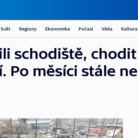
Svět
Regiony
Ekonomika
Počasí
Věda
Kultura
li schodiště, chodit
 Po měsíci stále ne