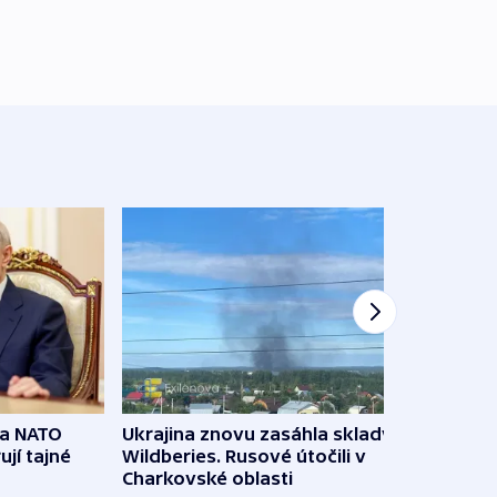
na NATO
Ukrajina znovu zasáhla sklady
VIDEO
ují tajné
Wildberies. Rusové útočili v
není 
Charkovské oblasti
před 5