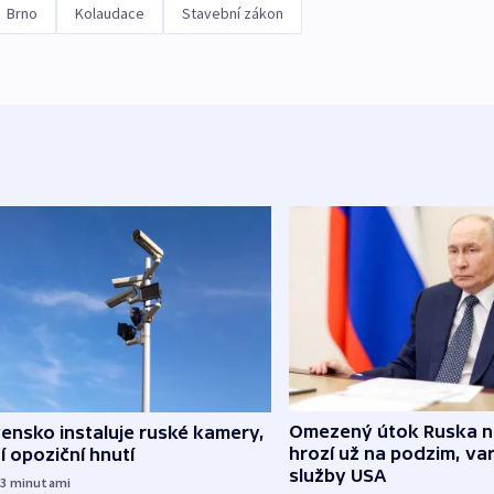
Brno
Kolaudace
Stavební zákon
Omezený útok Ruska 
ensko instaluje ruské kamery,
hrozí už na podzim, var
í opoziční hnutí
služby USA
13
minutami