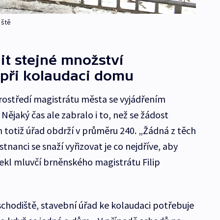
iště
it stejné množství
při kolaudaci domu
rostředí magistrátu města se vyjádřením
Nějaký čas ale zabralo i to, než se žádost
h totiž úřad obdrží v průměru 240. „Žádná z těch
tnanci se snaží vyřizovat je co nejdříve, aby
řekl mluvčí brněnského magistrátu Filip
schodiště, stavební úřad ke kolaudaci potřebuje