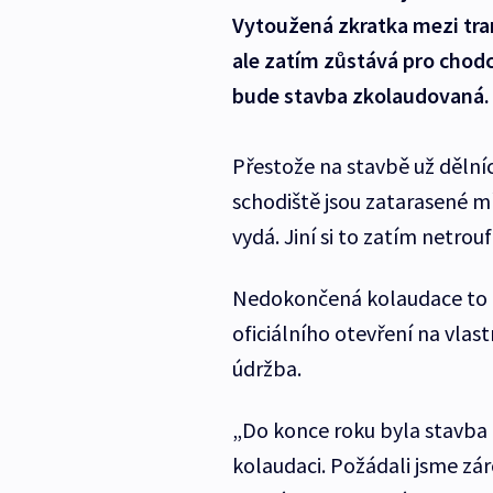
Vytoužená zkratka mezi tra
ale zatím zůstává pro chodc
bude stavba zkolaudovaná.
Přestože na stavbě už dělníc
schodiště jsou zatarasené mř
vydá. Jiní si to zatím netrouf
Nedokončená kolaudace to a
oficiálního otevření na vlas
údržba.
„Do konce roku byla stavba 
kolaudaci. Požádali jsme zár