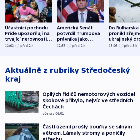
Účastníci pochodu
Americký Senát
Do Bulharska
Pride upozorňují na
potvrdil Trumpova
pronikl zřejm
trvající nerovnosti i
právníka jako
ukrajinský dr
společenskou
ministra
explodoval k
12:02
před 2
h
12:53
před 2
h
13:05
před 3
h
atmosféru
spravedlnosti
od plynovod
Aktuálně z rubriky
Středočeský
kraj
Opilých řidičů nemotorových vozidel
skokově přibylo, nejvíc ve středních
Čechách
včera v 06:01
Částí území prošly bouřky se silným
větrem. Lámaly stromy a poničily
střechu