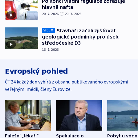
Po konci vládní regulace zdražuje
hlavně nafta
20. 7. 2026
20. 7. 2026
Stavbaři začali zjišťovat
VIDEO
geologické podmínky pro úsek
středočeské D3
16. 7. 2026
Evropský pohled
ČT24 každý den vybírá z obsahu publikovaného evropskými
veřejnými médii, členy Eurovize.
Falešní „lékaři“
Spekulace o
Pobyt u vodn