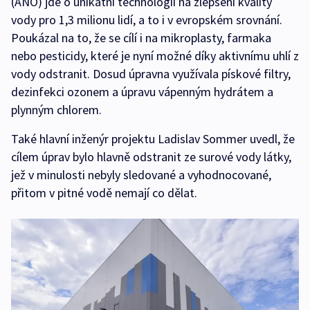
(ANO) jde o unikátní technologii na zlepšení kvality
vody pro 1,3 milionu lidí, a to i v evropském srovnání.
Poukázal na to, že se cílí i na mikroplasty, farmaka
nebo pesticidy, které je nyní možné díky aktivnímu uhlí z
vody odstranit. Dosud úpravna využívala pískové filtry,
dezinfekci ozonem a úpravu vápenným hydrátem a
plynným chlorem.
Také hlavní inženýr projektu Ladislav Sommer uvedl, že
cílem úprav bylo hlavně odstranit ze surové vody látky,
jež v minulosti nebyly sledované a vyhodnocované,
přitom v pitné vodě nemají co dělat.