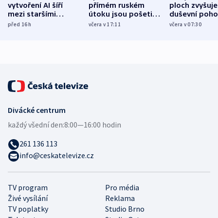
vytvoření AI šíří
přímém ruském
ploch zvyšuje
mezi staršími
útoku jsou pošetilé,
duševní poho
Poláky nebezpečné
míní estonský
ukázala
před 16
h
včera v 17:11
včera v 07:30
zdravotní rady
bezpečnostní
mezinárodní 
expert
Divácké centrum
každý všední den:
8:00—16:00 hodin
261 136 113
info@ceskatelevize.cz
TV program
Pro média
Živé vysílání
Reklama
TV poplatky
Studio Brno