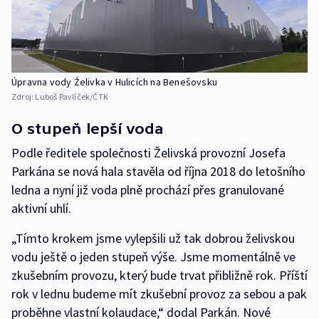
Úpravna vody Želivka v Hulicích na Benešovsku
Zdroj:
Luboš Pavlíček/ČTK
O stupeň lepší voda
Podle ředitele společnosti Želivská provozní Josefa
Parkána se nová hala stavěla od října 2018 do letošního
ledna a nyní již voda plně prochází přes granulované
aktivní uhlí.
„Tímto krokem jsme vylepšili už tak dobrou želivskou
vodu ještě o jeden stupeň výše. Jsme momentálně ve
zkušebním provozu, který bude trvat přibližně rok. Příští
rok v lednu budeme mít zkušební provoz za sebou a pak
proběhne vlastní kolaudace,“ dodal Parkán. Nové