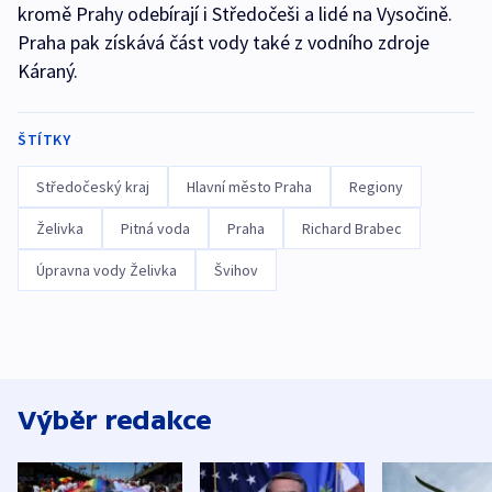
kromě Prahy odebírají i Středočeši a lidé na Vysočině.
Praha pak získává část vody také z vodního zdroje
Káraný.
ŠTÍTKY
Středočeský kraj
Hlavní město Praha
Regiony
Želivka
Pitná voda
Praha
Richard Brabec
Úpravna vody Želivka
Švihov
Výběr redakce