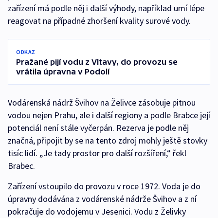
zařízení má podle něj i další výhody, například umí lépe
reagovat na případné zhoršení kvality surové vody.
ODKAZ
Pražané pijí vodu z Vltavy, do provozu se
vrátila úpravna v Podolí
Vodárenská nádrž Švihov na Želivce zásobuje pitnou
vodou nejen Prahu, ale i další regiony a podle Brabce její
potenciál není stále vyčerpán. Rezerva je podle něj
značná, připojit by se na tento zdroj mohly ještě stovky
tisíc lidí. „Je tady prostor pro další rozšíření,“ řekl
Brabec.
Zařízení vstoupilo do provozu v roce 1972. Voda je do
úpravny dodávána z vodárenské nádrže Švihov a z ní
pokračuje do vodojemu v Jesenici. Vodu z Želivky