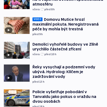
atmosféru
včera
před 8
h
Domovu Mutice hrozí
VIDEO
maximální pokuta. Neregistrovaná
péče by mohla být trestná
před 9
h
Demolici vyhořelé budovy ve Zlíně
urychlilo částečné zřícení
včera
před 10
h
Řeky vysychají a podzemní vody
ubývá. Hydrolog: Klíčem je
zadržování vody
před 13
h
Policie vyšetřuje pobodání v
Tanvaldu jako pokus o vraždu na
dvou osobách
před 18
h