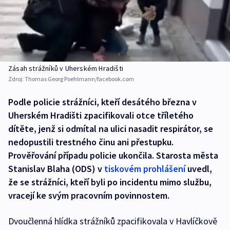
Zásah strážníků v Uherském Hradišti
Zdroj:
Thomas Georg Poehlmann/facebook.com
Podle policie strážníci, kteří desátého března v
Uherském Hradišti zpacifikovali otce tříletého
dítěte, jenž si odmítal na ulici nasadit respirátor, se
nedopustili trestného činu ani přestupku.
Prověřování případu policie ukončila. Starosta města
Stanislav Blaha (ODS) v
tiskovém prohlášení
uvedl,
že se strážníci, kteří byli po incidentu mimo službu,
vracejí ke svým pracovním povinnostem.
Dvoučlenná hlídka strážníků zpacifikovala v Havlíčkově