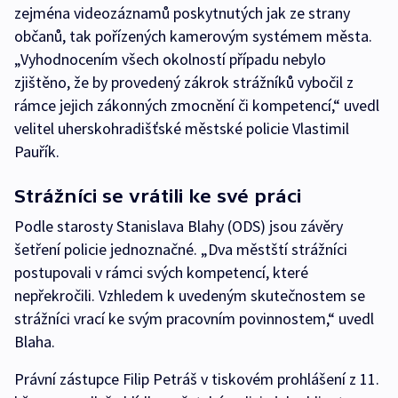
zejména videozáznamů poskytnutých jak ze strany
občanů, tak pořízených kamerovým systémem města.
„Vyhodnocením všech okolností případu nebylo
zjištěno, že by provedený zákrok strážníků vybočil z
rámce jejich zákonných zmocnění či kompetencí,“ uvedl
velitel uherskohradišťské městské policie Vlastimil
Pauřík.
Strážníci se vrátili ke své práci
Podle starosty Stanislava Blahy (ODS) jsou závěry
šetření policie jednoznačné. „Dva městští strážníci
postupovali v rámci svých kompetencí, které
nepřekročili. Vzhledem k uvedeným skutečnostem se
strážníci vrací ke svým pracovním povinnostem,“ uvedl
Blaha.
Právní zástupce Filip Petráš v tiskovém prohlášení z 11.