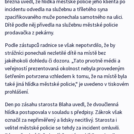
března uvedl, že hlídka městské policie jeho klienta po
incidentu odvedla na služebnu a tříletého syna
zpacifikovaného muže ponechala samotného na ulici.
Dítě podle něj přivedla na služebnu městské policie
prodavačka z pekárny.
Podle zástupců radnice se však nepotvrdilo, že by
strážníci ponechali nezletilé dítě na místě bez
jakéhokoli dohledu či dozoru. „Tato prvotně médii a
veřejností prezentovaná okolnost nebyla provedeným
šetřením potvrzena vzhledem k tomu, že na místě byla
také jiná hlídka městské policie,“ je uvedeno v tiskovém
prohlášení.
Den po zásahu starosta Blaha uvedl, že dvoučlenná
hlídka postupovala v souladu s předpisy. Zákrok však
označil za nepřiměřený a lidsky necitlivý. Starosta i
velitel městské policie se tehdy za incident omluvili.