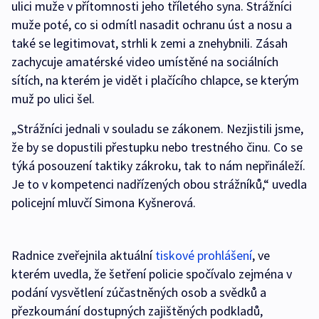
ulici muže v přítomnosti jeho tříletého syna. Strážníci
muže poté, co si odmítl nasadit ochranu úst a nosu a
také se legitimovat, strhli k zemi a znehybnili. Zásah
zachycuje amatérské video umístěné na sociálních
sítích, na kterém je vidět i plačícího chlapce, se kterým
muž po ulici šel.
„Strážníci jednali v souladu se zákonem. Nezjistili jsme,
že by se dopustili přestupku nebo trestného činu. Co se
týká posouzení taktiky zákroku, tak to nám nepřináleží.
Je to v kompetenci nadřízených obou strážníků,“ uvedla
policejní mluvčí Simona Kyšnerová.
Radnice zveřejnila aktuální
tiskové prohlášení
, ve
kterém uvedla, že šetření policie spočívalo zejména v
podání vysvětlení zúčastněných osob a svědků a
přezkoumání dostupných zajištěných podkladů,