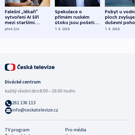
Falešní „lékaři“
Spekulace o
Pobyt u vodn
vytvoření AI šíří
přímém ruském
ploch zvyšuje
mezi staršími
útoku jsou pošetilé,
duševní poho
Poláky nebezpečné
míní estonský
ukázala
před 22
h
7. 8. 2026
7. 8. 2026
zdravotní rady
bezpečnostní
mezinárodní 
expert
Divácké centrum
každý všední den:
8:00—16:00 hodin
261 136 113
info@ceskatelevize.cz
TV program
Pro média