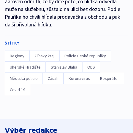
Zároveň odmítli, že by dítě poté, co hlídka odvedla
muže na služebnu, zůstalo na ulici bez dozoru. Podle
Pauříka ho chvíli hlídala prodavačka z obchodu a pak
další přivolaná hlídka.
ŠTÍTKY
Regiony
Zlínský kraj
Policie České republiky
Uherské Hradiště
Stanislav Blaha
ODS
Městská policie
Zásah
Koronavirus
Respirátor
Covid-19
Výběr redakce