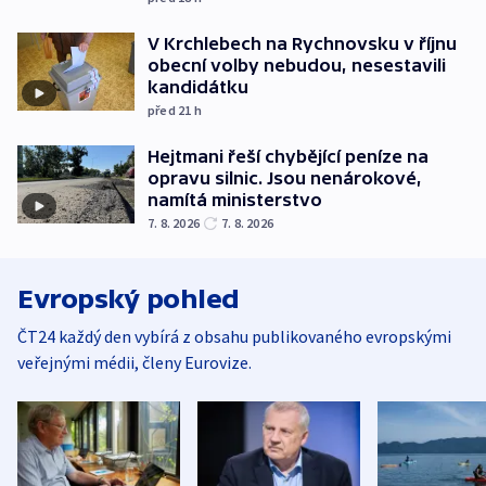
V Krchlebech na Rychnovsku v říjnu
obecní volby nebudou, nesestavili
kandidátku
před 21
h
Hejtmani řeší chybějící peníze na
opravu silnic. Jsou nenárokové,
namítá ministerstvo
7. 8. 2026
7. 8. 2026
Evropský pohled
ČT24 každý den vybírá z obsahu publikovaného evropskými
veřejnými médii, členy Eurovize.