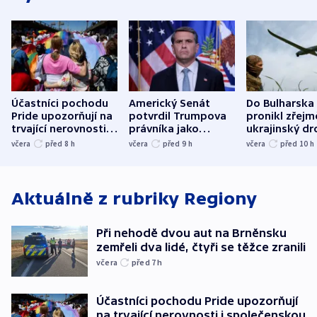
Účastníci pochodu
Americký Senát
Do Bulharska
Pride upozorňují na
potvrdil Trumpova
pronikl zřejm
trvající nerovnosti i
právníka jako
ukrajinský dr
společenskou
ministra
explodoval k
včera
před 8
h
včera
před 9
h
včera
před 10
h
atmosféru
spravedlnosti
od plynovod
Aktuálně z rubriky
Regiony
Při nehodě dvou aut na Brněnsku
zemřeli dva lidé, čtyři se těžce zranili
včera
před 7
h
Účastníci pochodu Pride upozorňují
na trvající nerovnosti i společenskou