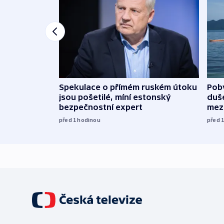
Spekulace o přímém ruském útoku
Poby
jsou pošetilé, míní estonský
duš
bezpečnostní expert
mez
před 1
hodinou
před 