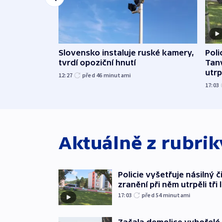
Slovensko instaluje ruské kamery,
Poli
tvrdí opoziční hnutí
Tanv
utrpě
12:27
před 46
minutami
17:03
Aktuálně z rubri
Policie vyšetřuje násilný 
zranění při něm utrpěli tři 
17:03
před 54
minutami
Začala demolice vyhořelé