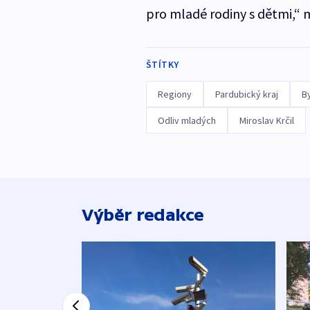
pro mladé rodiny s dětmi,“ m
ŠTÍTKY
Regiony
Pardubický kraj
B
Odliv mladých
Miroslav Krčil
Výběr redakce