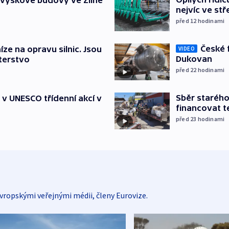
nejvíc ve st
před 12
hodinami
České 
íze na opravu silnic. Jsou
VIDEO
Dukovan
terstvo
před 22
hodinami
Sběr staréh
t v UNESCO třídenní akcí v
financovat t
před 23
hodinami
vropskými veřejnými médii, členy Eurovize.