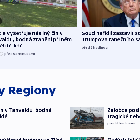
cie vyšetřuje násilný čin v
Soud nařídil zastavit s
aldu, bodná zranění při něm
Trumpova tanečního s
li tři lidé
před 1
hodinou
před 54
minutami
ky
Regiony
čin v Tanvaldu, bodná
Žalobce posla
lidé
tragické neh
před 6
hodinami
Opilých řidi
 výškové budovy ve Zlíně