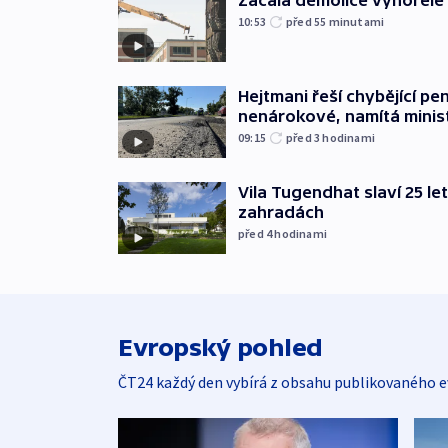
10:53
před 55
minutami
Hejtmani řeší chybějící pen
nenárokové, namítá minis
09:15
před 3
hodinami
Vila Tugendhat slaví 25 le
zahradách
před 4
hodinami
Evropský pohled
ČT24 každý den vybírá z obsahu publikovaného e