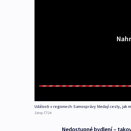
Nahr
Události v regionech: Samosprávy hledají cesty, jak 
Zdroj:
ČT24
Nedostupné bydlení – takový