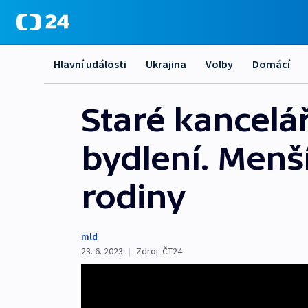
Hlavní události
Ukrajina
Volby
Domácí
Staré kancelář
bydlení. Menší
rodiny
mld
23. 6. 2023
|
Zdroj:
ČT24