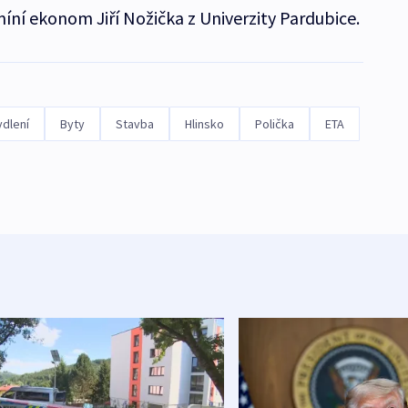
íní ekonom Jiří Nožička z Univerzity Pardubice.
ydlení
Byty
Stavba
Hlinsko
Polička
ETA