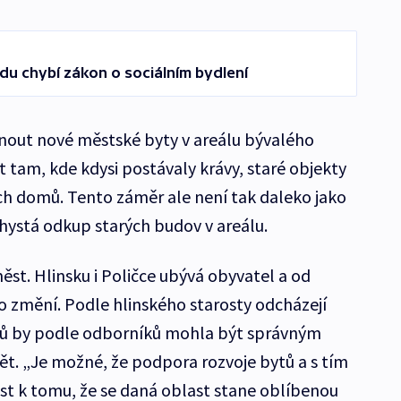
u chybí zákon o sociálním bydlení
knout nové městské byty v areálu bývalého
 tam, kde kdysi postávaly krávy, staré objekty
h domů. Tento záměr ale není tak daleko jako
chystá odkup starých budov v areálu.
ěst. Hlinsku i Poličce ubývá obyvatel a od
 to změní. Podle hlinského starosty odcházejí
tů by podle odborníků mohla být správným
ět. „Je možné, že podpora rozvoje bytů a s tím
ést k tomu, že se daná oblast stane oblíbenou