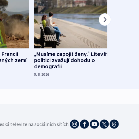
 Francii
„Musíme zapojit ženy.“ Litevští
Na Uk
ůzných zemí
politici zvažují dohodu o
občan
demografii
na s
5. 8. 2026
5. 8. 20
eská televize na sociálních sítích: