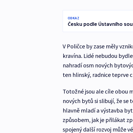
ODKAZ
Česku podle Ústavního soud
V Poličce by zase měly vzni
kravína. Lidé nebudou bydlet
nahradí osm nových bytovýc
ten hlinský, radnice teprve 
Totožné jsou ale cíle obou m
nových bytů si slibují, že se
hlavně mladí a výstavba by
způsobem, jak je přilákat zp
spojený další rozvoj může v