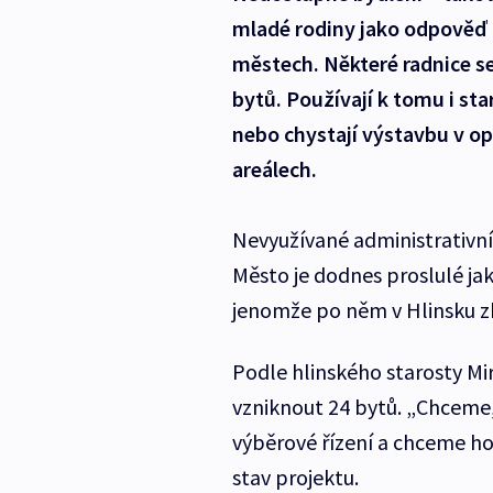
mladé rodiny jako odpověď n
městech. Některé radnice s
bytů. Používají k tomu i st
nebo chystají výstavbu v 
areálech.
Nevyužívané administrativní
Město je dodnes proslulé ja
jenomže po něm v Hlinsku zb
Podle hlinského starosty Mir
vzniknout 24 bytů. „Chceme
výběrové řízení a chceme ho 
stav projektu.