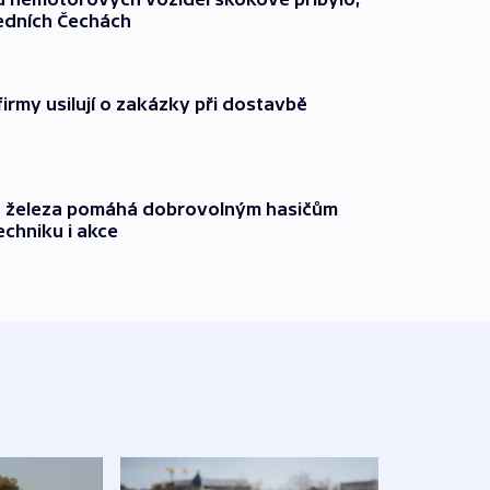
ředních Čechách
firmy usilují o zakázky při dostavbě
o železa pomáhá dobrovolným hasičům
echniku i akce