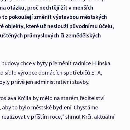
a otázku, proč nechtějí žít v menších
e to pokoušejí změnit výstavbou městských
aré objekty, které už neslouží původnímu účelu,
opuštěných průmyslových či zemědělských
 budovy chce v byty přeměnit radnice Hlinska.
ko sídlo výrobce domácích spotřebičů ETA,
yly právě jen administrativní stavby.
oslava Krčila by mělo na starém ředitelství
, aby to bylo městské bydlení. Chystáme
realizovat v příštím roce,“ shrnul Krčil aktuální