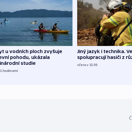
Jiný jazyk i technika. Ve
t u vodních ploch zvyšuje
spolupracují hasiči z r
evní pohodu, ukázala
inárodní studie
včera v 15:30
11
hodinami
Č