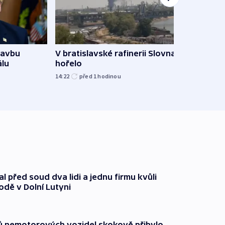
tavbu
V bratislavské rafinerii Slovnaft
Ukra
álu
hořelo
Wildb
Char
14:22
před 1
hodinou
09:02
l před soud dva lidi a jednu firmu kvůli
odě v Dolní Lutyni
čů nemotorových vozidel skokově přibylo,