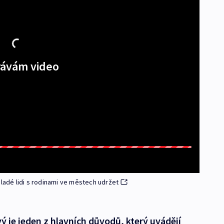
ávám video
mladé lidi s rodinami ve městech udržet
 je jeden z hlavních důvodů, který uvádějí