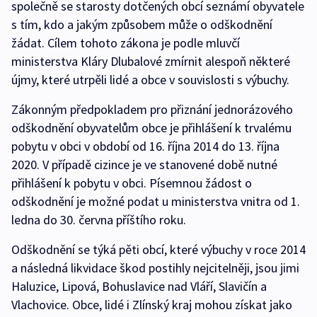
společně se starosty dotčených obcí seznámí obyvatele
s tím, kdo a jakým způsobem může o odškodnění
žádat. Cílem tohoto zákona je podle mluvčí
ministerstva Kláry Dlubalové zmírnit alespoň některé
újmy, které utrpěli lidé a obce v souvislosti s výbuchy.
Zákonným předpokladem pro přiznání jednorázového
odškodnění obyvatelům obce je přihlášení k trvalému
pobytu v obci v období od 16. října 2014 do 13. října
2020. V případě cizince je ve stanovené době nutné
přihlášení k pobytu v obci. Písemnou žádost o
odškodnění je možné podat u ministerstva vnitra od 1.
ledna do 30. června příštího roku.
Odškodnění se týká pěti obcí, které výbuchy v roce 2014
a následná likvidace škod postihly nejcitelněji, jsou jimi
Haluzice, Lipová, Bohuslavice nad Vláří, Slavičín a
Vlachovice. Obce, lidé i Zlínský kraj mohou získat jako