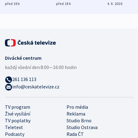
dohodu o
Bojovali na straně
nekalé prakti
před 16
h
před 18
h
4. 8. 2026
demografii
Ruska
Divácké centrum
každý všední den:
8:00—16:00 hodin
261 136 113
info@ceskatelevize.cz
TV program
Pro média
Živé vysílání
Reklama
TV poplatky
Studio Brno
Teletext
Studio Ostrava
Podcasty
Rada ČT