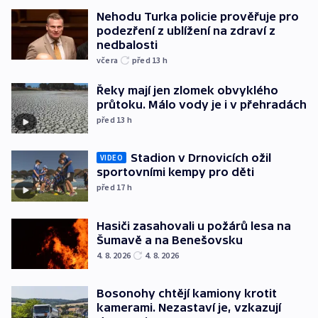
Nehodu Turka policie prověřuje pro
podezření z ublížení na zdraví z
nedbalosti
včera
před 13
h
Řeky mají jen zlomek obvyklého
průtoku. Málo vody je i v přehradách
před 13
h
Stadion v Drnovicích ožil
VIDEO
sportovními kempy pro děti
před 17
h
Hasiči zasahovali u požárů lesa na
Šumavě a na Benešovsku
4. 8. 2026
4. 8. 2026
Bosonohy chtějí kamiony krotit
kamerami. Nezastaví je, vzkazují