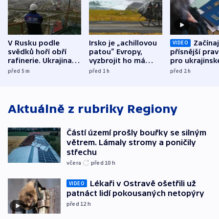
V Rusku podle
Irsko je „achillovou
Začínaj
VIDEO
svědků hoří obří
patou“ Evropy,
přísnější prav
rafinerie. Ukrajina
vyzbrojit ho má
pro ukrajinsk
hlásí oběti
Francie
uprchlíky
před 5
m
před 1
h
před 2
h
Aktuálně z rubriky
Regiony
Částí území prošly bouřky se silným
větrem. Lámaly stromy a poničily
střechu
včera
před 10
h
Lékaři v Ostravě ošetřili už
VIDEO
patnáct lidí pokousaných netopýry
před 12
h