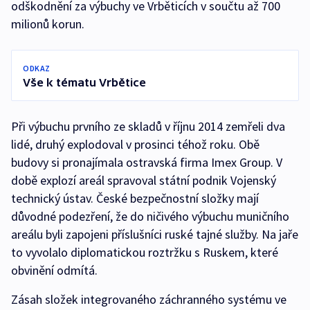
odškodnění za výbuchy ve Vrběticích v součtu až 700
milionů korun.
ODKAZ
Vše k tématu Vrbětice
Při výbuchu prvního ze skladů v říjnu 2014 zemřeli dva
lidé, druhý explodoval v prosinci téhož roku. Obě
budovy si pronajímala ostravská firma Imex Group. V
době explozí areál spravoval státní podnik Vojenský
technický ústav. České bezpečnostní složky mají
důvodné podezření, že do ničivého výbuchu muničního
areálu byli zapojeni příslušníci ruské tajné služby. Na jaře
to vyvolalo diplomatickou roztržku s Ruskem, které
obvinění odmítá.
Zásah složek integrovaného záchranného systému ve