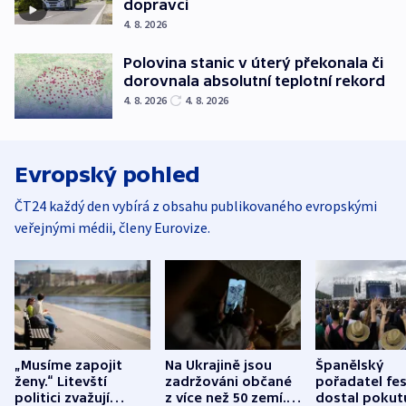
dopravci
4. 8. 2026
Polovina stanic v úterý překonala či
dorovnala absolutní teplotní rekord
4. 8. 2026
4. 8. 2026
Evropský pohled
ČT24 každý den vybírá z obsahu publikovaného evropskými
veřejnými médii, členy Eurovize.
„Musíme zapojit
Na Ukrajině jsou
Španělský
ženy.“ Litevští
zadržováni občané
pořadatel fes
politici zvažují
z více než 50 zemí.
dostal pokut