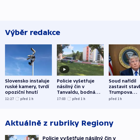
Výběr redakce
Slovensko instaluje
Policie vyšetřuje
Soud nařídil
ruské kamery, tvrdí
násilný čin v
zastavit stav
opoziční hnutí
Tanvaldu, bodná
Trumpova
zranění při něm
tanečního sá
12:27
před 1
h
17:03
před 1
h
před 1
h
utrpěli tři lidé
Aktuálně z rubriky
Regiony
Policie vyšetřuje násilný čin v