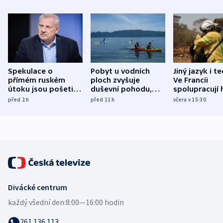
Spekulace o
Pobyt u vodních
Jiný jazyk i t
přímém ruském
ploch zvyšuje
Ve Francii
útoku jsou pošetilé,
duševní pohodu,
spolupracují h
míní estonský
ukázala
různých zemí
před 2
h
před 11
h
včera v 15:30
bezpečnostní
mezinárodní studie
expert
Divácké centrum
každý všední den:
8:00—16:00 hodin
261 136 113