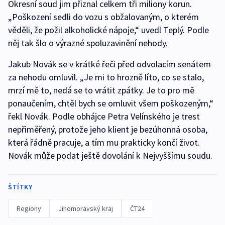
Okresní soud jim přiznal celkem tři miliony korun.
„Poškození sedli do vozu s obžalovaným, o kterém
věděli, že požil alkoholické nápoje,“ uvedl Teplý. Podle
něj tak šlo o výrazné spoluzavinění nehody.
Jakub Novák se v krátké řeči před odvolacím senátem
za nehodu omluvil. „Je mi to hrozně líto, co se stalo,
mrzí mě to, nedá se to vrátit zpátky. Je to pro mě
ponaučením, chtěl bych se omluvit všem poškozeným,“
řekl Novák. Podle obhájce Petra Velínského je trest
nepřiměřený, protože jeho klient je bezúhonná osoba,
která řádně pracuje, a tím mu prakticky končí život.
Novák může podat ještě dovolání k Nejvyššímu soudu.
ŠTÍTKY
Regiony
Jihomoravský kraj
ČT24