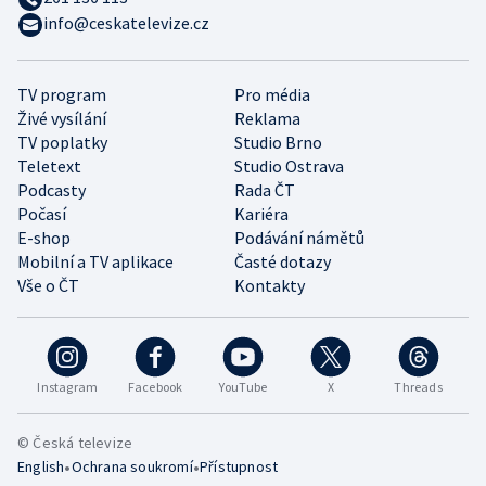
info@ceskatelevize.cz
TV program
Pro média
Živé vysílání
Reklama
TV poplatky
Studio Brno
Teletext
Studio Ostrava
Podcasty
Rada ČT
Počasí
Kariéra
E-shop
Podávání námětů
Mobilní a TV aplikace
Časté dotazy
Vše o ČT
Kontakty
Instagram
Facebook
YouTube
X
Threads
© Česká televize
•
•
English
Ochrana soukromí
Přístupnost