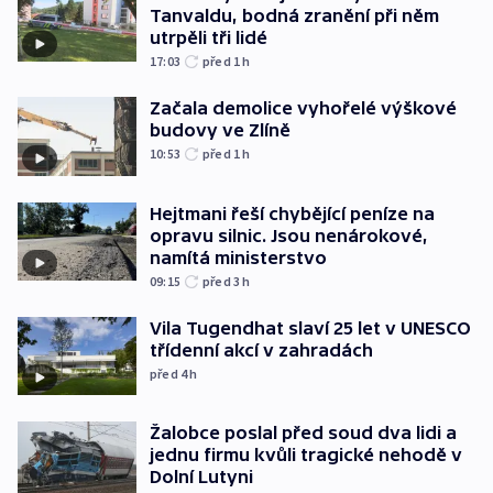
Tanvaldu, bodná zranění při něm
utrpěli tři lidé
17:03
před 1
h
Začala demolice vyhořelé výškové
budovy ve Zlíně
10:53
před 1
h
Hejtmani řeší chybějící peníze na
opravu silnic. Jsou nenárokové,
namítá ministerstvo
09:15
před 3
h
Vila Tugendhat slaví 25 let v UNESCO
třídenní akcí v zahradách
před 4
h
Žalobce poslal před soud dva lidi a
jednu firmu kvůli tragické nehodě v
Dolní Lutyni