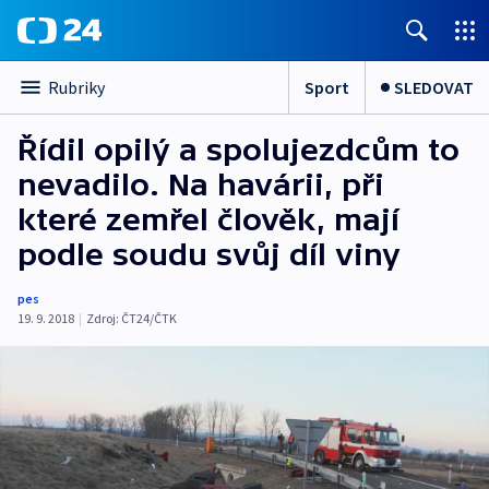
Sport
SLEDOVAT
Rubriky
Řídil opilý a spolujezdcům to
nevadilo. Na havárii, při
které zemřel člověk, mají
podle soudu svůj díl viny
pes
19. 9. 2018
|
Zdroj:
ČT24/ČTK