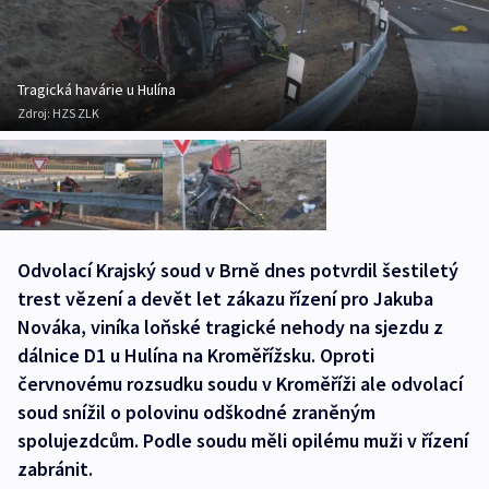
Tragická havárie u Hulína
Zdroj:
HZS ZLK
Odvolací Krajský soud v Brně dnes potvrdil šestiletý
trest vězení a devět let zákazu řízení pro Jakuba
Nováka, viníka loňské tragické nehody na sjezdu z
dálnice D1 u Hulína na Kroměřížsku. Oproti
červnovému rozsudku soudu v Kroměříži ale odvolací
soud snížil o polovinu odškodné zraněným
spolujezdcům. Podle soudu měli opilému muži v řízení
zabránit.