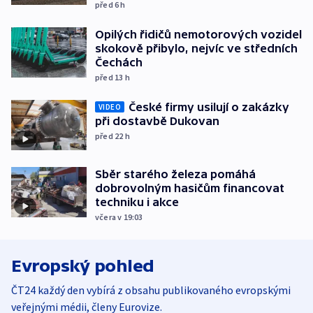
před 6
h
Opilých řidičů nemotorových vozidel
skokově přibylo, nejvíc ve středních
Čechách
před 13
h
České firmy usilují o zakázky
VIDEO
při dostavbě Dukovan
před 22
h
Sběr starého železa pomáhá
dobrovolným hasičům financovat
techniku i akce
včera v 19:03
Evropský pohled
ČT24 každý den vybírá z obsahu publikovaného evropskými
veřejnými médii, členy Eurovize.