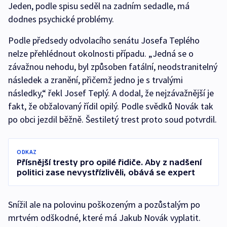
Jeden, podle spisu seděl na zadním sedadle, má
dodnes psychické problémy.
Podle předsedy odvolacího senátu Josefa Teplého
nelze přehlédnout okolnosti případu. „Jedná se o
závažnou nehodu, byl způsoben fatální, neodstranitelný
následek a zranění, přičemž jedno je s trvalými
následky,“ řekl Josef Teplý. A dodal, že nejzávažnější je
fakt, že obžalovaný řídil opilý. Podle svědků Novák tak
po obci jezdil běžně. Šestiletý trest proto soud potvrdil.
ODKAZ
Přísnější tresty pro opilé řidiče. Aby z nadšení
politici zase nevystřízlivěli, obává se expert
Snížil ale na polovinu poškozeným a pozůstalým po
mrtvém odškodné, které má Jakub Novák vyplatit.