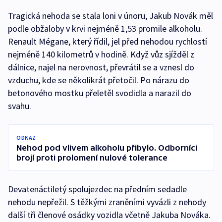
Tragická nehoda se stala loni v únoru, Jakub Novák měl
podle obžaloby v krvi nejméně 1,53 promile alkoholu.
Renault Mégane, který řídil, jel před nehodou rychlostí
nejméně 140 kilometrů v hodině. Když vůz sjížděl z
dálnice, najel na nerovnost, převrátil se a vznesl do
vzduchu, kde se několikrát přetočil. Po nárazu do
betonového mostku přeletěl svodidla a narazil do
svahu.
ODKAZ
Nehod pod vlivem alkoholu přibylo. Odborníci
brojí proti prolomení nulové tolerance
Devatenáctiletý spolujezdec na předním sedadle
nehodu nepřežil. S těžkými zraněními vyvázli z nehody
další tři členové osádky vozidla včetně Jakuba Nováka.