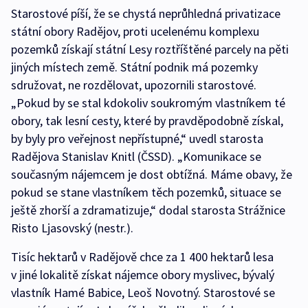
Starostové píší, že se chystá neprůhledná privatizace
státní obory Radějov, proti ucelenému komplexu
pozemků získají státní Lesy roztříštěné parcely na pěti
jiných místech země. Státní podnik má pozemky
sdružovat, ne rozdělovat, upozornili starostové.
„Pokud by se stal kdokoliv soukromým vlastníkem té
obory, tak lesní cesty, které by pravděpodobně získal,
by byly pro veřejnost nepřístupné,“ uvedl starosta
Radějova Stanislav Knitl (ČSSD). „Komunikace se
současným nájemcem je dost obtížná. Máme obavy, že
pokud se stane vlastníkem těch pozemků, situace se
ještě zhorší a zdramatizuje,“ dodal starosta Strážnice
Risto Ljasovský (nestr.).
Tisíc hektarů v Radějově chce za 1 400 hektarů lesa
v jiné lokalitě získat nájemce obory myslivec, bývalý
vlastník Hamé Babice, Leoš Novotný. Starostové se