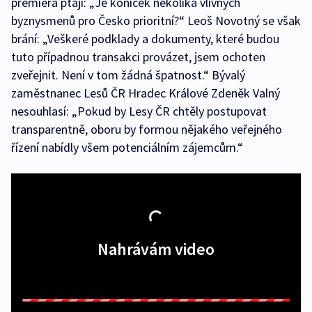
premiéra ptají: „Je koníček několika vlivných
byznysmenů pro Česko prioritní?“ Leoš Novotný se však
brání: „Veškeré podklady a dokumenty, které budou
tuto případnou transakci provázet, jsem ochoten
zveřejnit. Není v tom žádná špatnost.“ Bývalý
zaměstnanec Lesů ČR Hradec Králové Zdeněk Valný
nesouhlasí: „Pokud by Lesy ČR chtěly postupovat
transparentně, oboru by formou nějakého veřejného
řízení nabídly všem potenciálním zájemcům.“
Nahrávám video