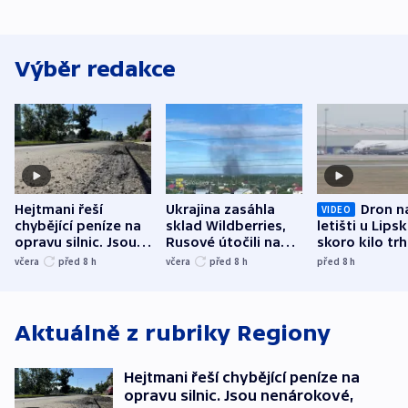
Výběr redakce
Hejtmani řeší
Ukrajina zasáhla
Dron n
VIDEO
chybějící peníze na
sklad Wildberries,
letišti u Lips
opravu silnic. Jsou
Rusové útočili na
skoro kilo trh
nenárokové, namítá
trh, hasiče či
indicie ukazuj
včera
před 8
h
včera
před 8
h
před 8
h
ministerstvo
stadion
Rusko
Aktuálně z rubriky
Regiony
Hejtmani řeší chybějící peníze na
opravu silnic. Jsou nenárokové,