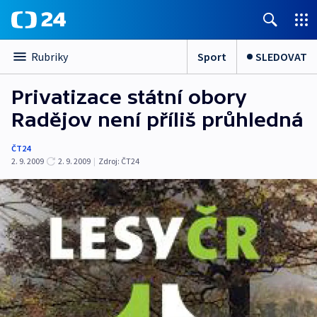
Sport
SLEDOVAT
Rubriky
Privatizace státní obory
Radějov není příliš průhledná
ČT24
2. 9. 2009
2. 9. 2009
|
Zdroj:
ČT24