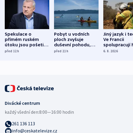
Spekulace o
Pobyt u vodních
Jiný jazyk i t
přímém ruském
ploch zvyšuje
Ve Francii
útoku jsou pošetilé,
duševní pohodu,
spolupracují h
míní estonský
ukázala
různých zemí
před 12
h
před 21
h
6. 8. 2026
bezpečnostní
mezinárodní studie
expert
Divácké centrum
každý všední den:
8:00—16:00 hodin
261 136 113
info@ceskatelevize.cz