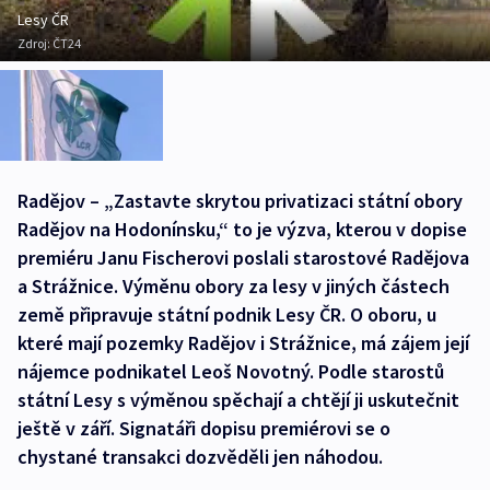
Lesy ČR
Zdroj:
ČT24
Radějov – „Zastavte skrytou privatizaci státní obory
Radějov na Hodonínsku,“ to je výzva, kterou v dopise
premiéru Janu Fischerovi poslali starostové Radějova
a Strážnice. Výměnu obory za lesy v jiných částech
země připravuje státní podnik Lesy ČR. O oboru, u
které mají pozemky Radějov i Strážnice, má zájem její
nájemce podnikatel Leoš Novotný. Podle starostů
státní Lesy s výměnou spěchají a chtějí ji uskutečnit
ještě v září. Signatáři dopisu premiérovi se o
chystané transakci dozvěděli jen náhodou.