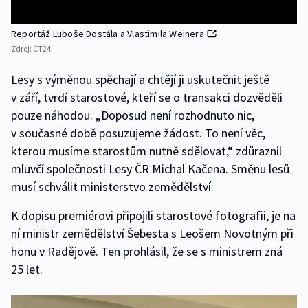
Reportáž Luboše Dostála a Vlastimila Weinera
Zdroj:
ČT24
Lesy s výměnou spěchají a chtějí ji uskutečnit ještě
v září, tvrdí starostové, kteří se o transakci dozvěděli
pouze náhodou. „Doposud není rozhodnuto nic,
v současné době posuzujeme žádost. To není věc,
kterou musíme starostům nutně sdělovat,“ zdůraznil
mluvčí společnosti Lesy ČR Michal Kačena. Směnu lesů
musí schválit ministerstvo zemědělství.
K dopisu premiérovi připojili starostové fotografii, je na
ní ministr zemědělství Šebesta s Leošem Novotným při
honu v Radějově. Ten prohlásil, že se s ministrem zná
25 let.