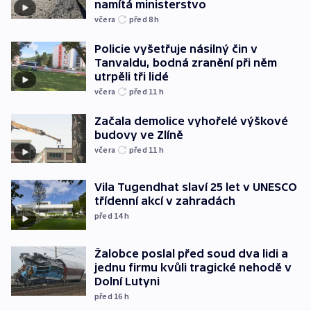
namítá ministerstvo
včera
před 8
h
Policie vyšetřuje násilný čin v
Tanvaldu, bodná zranění při něm
utrpěli tři lidé
včera
před 11
h
Začala demolice vyhořelé výškové
budovy ve Zlíně
včera
před 11
h
Vila Tugendhat slaví 25 let v UNESCO
třídenní akcí v zahradách
před 14
h
Žalobce poslal před soud dva lidi a
jednu firmu kvůli tragické nehodě v
Dolní Lutyni
před 16
h