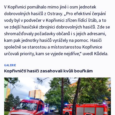
V Kopřivnici pomáhalo mimo jiné i osm jednotek
dobrovolných hasičů z Ostravy. „Pro efektivní čerpání
vody byl v podvečer v Kopřivnici zřízen řídící štáb, a to
ve zdejší hasičské zbrojnici dobrovolných hasičů. Zde se
shromažďovaly požadavky občanů i s jejich adresami,
kam pak jednotky hasičů vyrážely na pomoc. Hasiči
společně se starostou a místostarostou Kopřivnice
určovali priority, kam se vyjede nejdříve,“ uvedl Kůdela.
GALERIE
Kopřivničtí hasiči zasahovali kvůli bouřkám