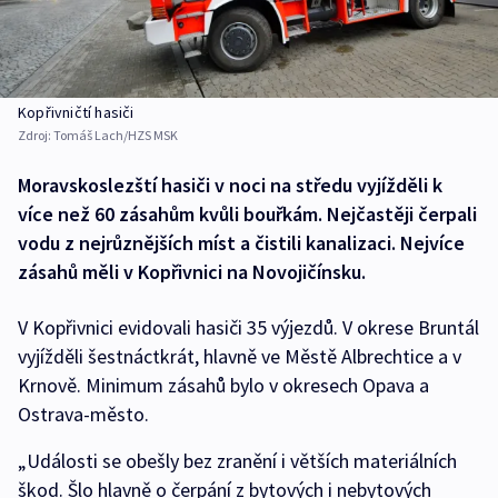
Kopřivničtí hasiči
Zdroj:
Tomáš Lach/HZS MSK
Moravskoslezští hasiči v noci na středu vyjížděli k
více než 60 zásahům kvůli bouřkám. Nejčastěji čerpali
vodu z nejrůznějších míst a čistili kanalizaci. Nejvíce
zásahů měli v Kopřivnici na Novojičínsku.
V Kopřivnici evidovali hasiči 35 výjezdů. V okrese Bruntál
vyjížděli šestnáctkrát, hlavně ve Městě Albrechtice a v
Krnově. Minimum zásahů bylo v okresech Opava a
Ostrava-město.
„Události se obešly bez zranění i větších materiálních
škod. Šlo hlavně o čerpání z bytových i nebytových