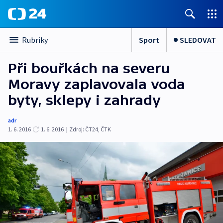
Sport
SLEDOVAT
Rubriky
Při bouřkách na severu
Moravy zaplavovala voda
byty, sklepy i zahrady
adr
1. 6. 2016
1. 6. 2016
|
Zdroj:
ČT24, ČTK