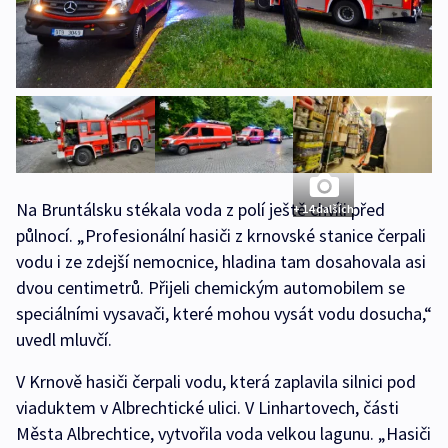
Na Bruntálsku stékala voda z polí ještě chvíli před
+ 14 dalších
půlnocí. „Profesionální hasiči z krnovské stanice čerpali
vodu i ze zdejší nemocnice, hladina tam dosahovala asi
dvou centimetrů. Přijeli chemickým automobilem se
speciálními vysavači, které mohou vysát vodu dosucha,“
uvedl mluvčí.
V Krnově hasiči čerpali vodu, která zaplavila silnici pod
viaduktem v Albrechtické ulici. V Linhartovech, části
Města Albrechtice, vytvořila voda velkou lagunu. „Hasiči