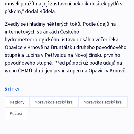
museli použít na její zastavení několik desítek pytlů s
pískem,“ dodal Kůdela.
Zvedly se i hladiny některých toků. Podle údajů na
internetových stránkách Českého
hydrometeorologického ústavu dosáhla večer řeka
Opavice v Krnově na Bruntálsku druhého povodňového
stupně a Lubina v Petřvaldu na Novojičínsku prvního
povodňového stupně. Před půlnocí už podle údajů na
webu ČHMÚ platil jen první stupeň na Opavici v Krnově.
ŠTÍTKY
Regiony
Moravskoslezský kraj
Moravskoslezský kraj
Počasí