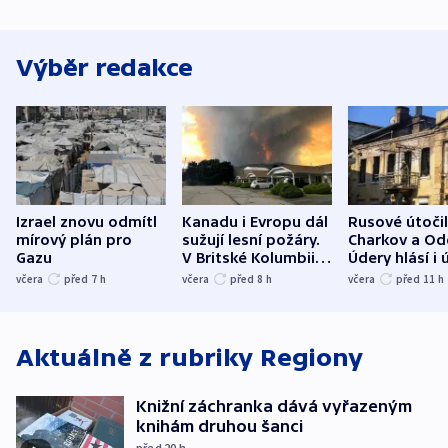
Výběr redakce
Izrael znovu odmítl
Kanadu i Evropu dál
Rusové útočil
mírový plán pro
sužují lesní požáry.
Charkov a Od
Gazu
V Britské Kolumbii
Údery hlásí i 
evakuovali tisíce lidí
Bělgorodu
včera
před 7
h
včera
před 8
h
včera
před 11
h
Aktuálně z rubriky
Regiony
Knižní záchranka dává vyřazeným
knihám druhou šanci
před 20
h