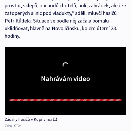
prostor, sklepů, obchodů i hotelů, polí, zahrádek, ale i ze
zatopených silnic pod viadukty,“ sdělil mluvčí hasičů
Petr Kůdela. Situace se podle něj začala pomalu
uklidňovat, hlavně na Novojičínsku, kolem úterní 23.
hodiny.
Nahrávám video
Zásahy hasičů v Kopřivnici
Zdroj:
ČT24