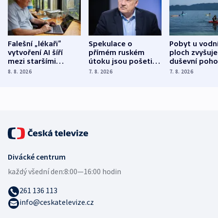
Falešní „lékaři“
Spekulace o
Pobyt u vodn
vytvoření AI šíří
přímém ruském
ploch zvyšuje
mezi staršími
útoku jsou pošetilé,
duševní poho
Poláky nebezpečné
míní estonský
ukázala
8. 8. 2026
7. 8. 2026
7. 8. 2026
zdravotní rady
bezpečnostní
mezinárodní 
expert
Divácké centrum
každý všední den:
8:00—16:00 hodin
261 136 113
info@ceskatelevize.cz