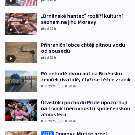
„Brněnské hantec“ rozšíří kulturní
seznam na jihu Moravy
před 22
h
Příhraniční obce chtějí pitnou vodu
od sousedů
před 23
h
Při nehodě dvou aut na Brněnsku
zemřeli dva lidé, čtyři se těžce zranili
8. 8. 2026
8. 8. 2026
Účastníci pochodu Pride upozorňují
na trvající nerovnosti i společenskou
atmosféru
8. 8. 2026
8. 8. 2026
Domovu Mutice hrozí
VIDEO