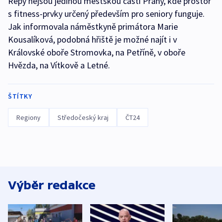
Řepy nejsou jedinou městskou částí Prahy, kde prostor
s fitness-prvky určený především pro seniory funguje.
Jak informovala náměstkyně primátora Marie
Kousalíková, podobná hřiště je možné najít i v
Královské oboře Stromovka, na Petříně, v oboře
Hvězda, na Vítkově a Letné.
ŠTÍTKY
Regiony
Středočeský kraj
ČT24
Výběr redakce