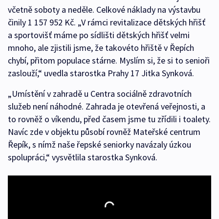
včetně soboty a neděle. Celkové náklady na výstavbu
činily 1 157 952 Kč. „V rámci revitalizace dětských hřišť
a sportovišť máme po sídlišti dětských hřišť velmi
mnoho, ale zjistili jsme, že takovéto hřiště v Řepích
chybí, přitom populace stárne. Myslím si, že si to senioři
zaslouží,“ uvedla starostka Prahy 17 Jitka Synková.
„Umístění v zahradě u Centra sociálně zdravotních
služeb není náhodné. Zahrada je otevřená veřejnosti, a
to rovněž o víkendu, před časem jsme tu zřídili i toalety.
Navíc zde v objektu působí rovněž Mateřské centrum
Řepík, s nímž naše řepské seniorky navázaly úzkou
spolupráci,“ vysvětlila starostka Synková.