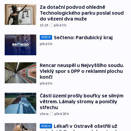
Za dotační podvod ohledně
Technologického parku poslal soud
do vězení dva muže
15:19
před 3
h
Sečteno: Pardubický kraj
VIDEO
před 3
h
Rencar neuspěl u Nejvyššího soudu.
Vleklý spor s DPP o reklamní plochu
končí
před 5
h
Částí území prošly bouřky se silným
větrem. Lámaly stromy a poničily
střechu
včera
před 20
h
Lékaři v Ostravě ošetřili už
VIDEO