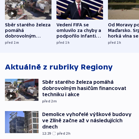
Sběr starého železa
Vedení FIFA se
Od Moravy p
pomáhá
omluvilo za chyby a
Maďarsko. Sr
dobrovolným
podpořilo Infantina.
horká vlna se
hasičům financovat
UEFA trvá na
do dějin
před 2
m
před 1
h
před 2
h
techniku i akce
bojkotu
klimatologie
Aktuálně z rubriky
Regiony
Sběr starého železa pomáhá
dobrovolným hasičům financovat
techniku i akce
před 2
m
Demolice vyhořelé výškové budovy
ve Zlíně začne až v následujících
dnech
12:29
před 2
h