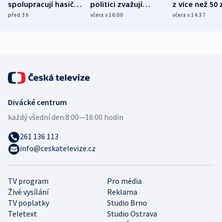
spolupracují hasiči z
politici zvažují
z více než 50 
různých zemí
dohodu o
Bojovali na s
před 3
h
včera v 16:00
včera v 14:37
demografii
Ruska
Divácké centrum
každý všední den:
8:00—16:00 hodin
261 136 113
info@ceskatelevize.cz
TV program
Pro média
Živé vysílání
Reklama
TV poplatky
Studio Brno
Teletext
Studio Ostrava