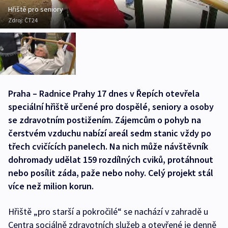
Hřiště pro seniory
Zdroj:
ČT24
Praha – Radnice Prahy 17 dnes v Řepích otevřela
speciální hřiště určené pro dospělé, seniory a osoby
se zdravotním postižením. Zájemcům o pohyb na
čerstvém vzduchu nabízí areál sedm stanic vždy po
třech cvičících panelech. Na nich může návštěvník
dohromady udělat 159 rozdílných cviků, protáhnout
nebo posílit záda, paže nebo nohy. Celý projekt stál
více než milion korun.
Hřiště „pro starší a pokročilé“ se nachází v zahradě u
Centra sociálně zdravotních služeb a otevřené je denně