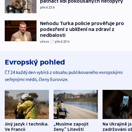
patnáct lidí pokousaných netopýry
před 22
h
Nehodu Turka policie prověřuje pro
podezření z ublížení na zdraví z
nedbalosti
včera
před 23
h
Evropský pohled
ČT24 každý den vybírá z obsahu publikovaného evropskými
veřejnými médii, členy Eurovize.
Jiný jazyk i technika.
„Musíme zapojit
Na Ukrajině j
Ve Francii
ženy.“ Litevští
zadržováni o